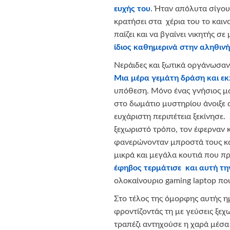
ευχής του
. Ήταν απόλυτα σίγου
κρατήσει στα χέρια του το καιν
παίζει και να βγαίνει νικητής σε
ίδιος καθημερινά στην αληθινή
Νεράιδες και ξωτικά οργάνωσαν τ
Μια μέρα γεμάτη δράση και εκ
υπόθεση. Μόνο ένας γνήσιος μα
στο δωμάτιο μυστηρίου άνοιξε α
ευχάριστη περιπέτεια ξεκίνησε.
ξεχωριστό τρόπο, τον έφερναν 
φανερώνονταν μπροστά τους κ
μικρά και μεγάλα κουτιά που π
έφηβος τερμάτισε και αυτή την
ολοκαίνουριο gaming laptop που
Στο τέλος της όμορφης αυτής ημ
φροντίζοντάς τη με γεύσεις ξεχ
τραπέζι αντηχούσε η χαρά μέσα