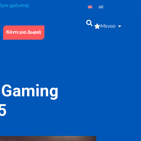
́ροι χρέωσης
Μενού
Κάντε μια Δωρεά
 Gaming
5