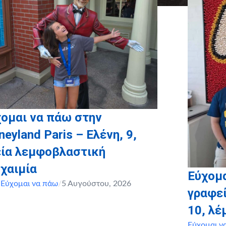
ομαι να πάω στην
neyland Paris – Ελένη, 9,
εία λεμφοβλαστική
χαιμία
Εύχομα
,
Εύχομαι να πάω
/
5 Αυγούστου, 2026
γραφεί
10, λ
Εύχομαι ν