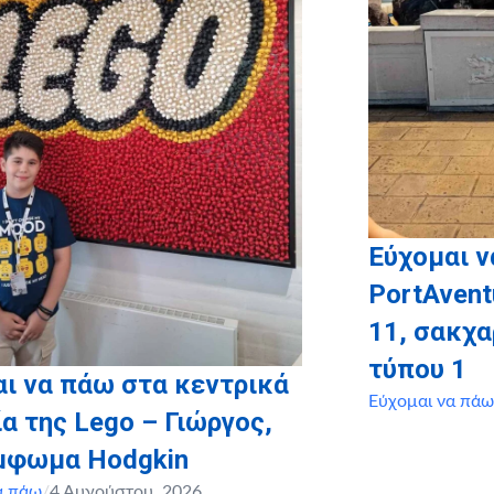
Εύχομαι ν
PortAvent
11, σακχ
τύπου 1
ι να πάω στα κεντρικά
Εύχομαι να πάω
α της Lego – Γιώργος,
έμφωμα Hodgkin
α πάω
/
4 Αυγούστου, 2026