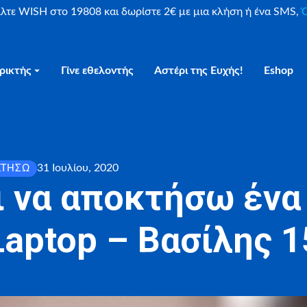
είλτε WISH στο 19808 και δωρίστε 2€ με μια κλήση ή ένα SMS,
Ο
ρικτής
Γίνε εθελοντής
Αστέρι της Ευχής!
Eshop
31 Ιουλίου, 2020
ΚΤΉΣΩ
ι να αποκτήσω ένα
Laptop – Βασίλης 1