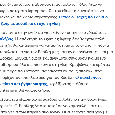
ρος ότι αυτό που επιθυμούσε πιο πολύ απ’ ‘όλα, ήταν να
ούριο αστεράτο laptop που θα του έδινε τη δυνατότητα να
 μάχες και παιχνίδια στρατηγικής.
Όπως οι μάχες που δίνει
o
 ζωή, με μοναδικό στόχο τη νίκη.
α πάντα στην εντέλεια για εκείνον και την οικογένειά του.
πλήξεις
.
Η απόκτηση του gaming laptop δεν θα ήταν απλή
χητής θα κατάφερνε να κατακτήσει αυτό το στόχο! Η πόρτα
ποκλειστικά για τον Βασίλη μας και την οικογένειά του και μια
 Ξόρκια, μαγικά, γρίφοι και αινίγματα συνδυασμένα με ένα
κάθε φορά όλο και πιο κοντά στη νίκη. Κρυψώνες και κρύπτες
άθε φορά που απαντούσαν σωστά και τους αποκάλυπταν
ροορίζονταν αποκλειστικά για τον Βασίλη.
Ο πανέξυπνος
 πίστα και βγήκε νικητής
,
κερδίζοντας επάξια το
 είχε ευχηθεί να αποκτήσει.
έρας, ένα εξαιρετικό εστιατόριο φιλοξένησε την οικογένεια,
ωριστές. Ο Βασίλης δε σταματούσε να χαμογελά, και στο
 στα γέλια των παρευρισκόμενων. Οι εθελοντές άκουγαν με