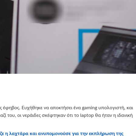
ος έφηβος. Ευχήθηκε να αποκτήσει ένα gaming υπολογιστή, και
αζί του, οι νεράιδες σκέφτηκαν ότι το laptop θα ήταν η ιδανική
ζε η λαχτάρα και ανυπομονούσε για την εκπλήρωση της