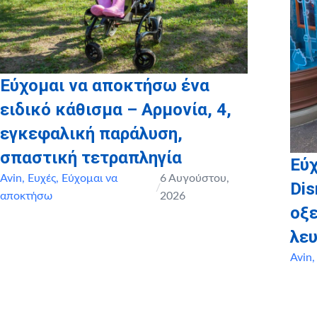
Εύχομαι να αποκτήσω ένα
ειδικό κάθισμα – Αρμονία, 4,
εγκεφαλική παράλυση,
σπαστική τετραπληγία
Εύχ
Avin
,
Ευχές
,
Εύχομαι να
6 Αυγούστου,
Dis
/
αποκτήσω
2026
οξ
λευ
Avin