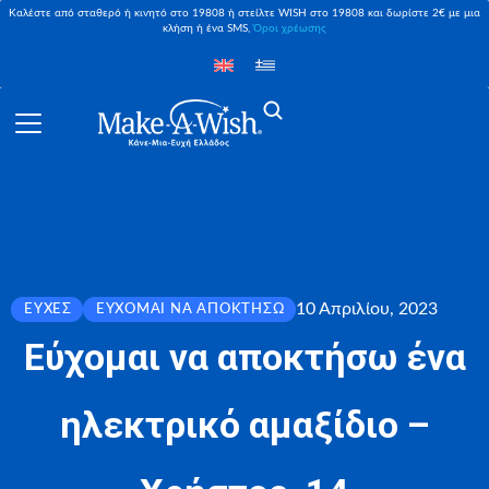
Καλέστε από σταθερό ή κινητό στο 19808 ή στείλτε WISH στο 19808 και δωρίστε 2€ με μια
κλήση ή ένα SMS,
Όροι χρέωσης
10 Απριλίου, 2023
ΕΥΧΈΣ
ΕΎΧΟΜΑΙ ΝΑ ΑΠΟΚΤΉΣΩ
Εύχομαι να αποκτήσω ένα
ηλεκτρικό αμαξίδιο –