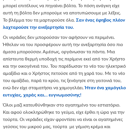
μπορεί επιτέλους να πηγαίνει βόλτα. Το πόση ανάγκη είχε
αυτή τη βόλτα δεν μπορούμε να αποτυπώσουμε με λέξεις.
Το βλέμμα του τα μαρτυρούσε όλα.
Σαν ένας έφηβος πλέον
λαχταρούσε την ανεξαρτησία του.
Οι νεράιδες δεν μπορούσαν τον αφήσουν να περιμένει.
Ήθελαν να του προσφέρουν αυτή την ανεξαρτησία όσο πιο
άμεσα μπορούσαν. Αμέσως, οργάνωσαν τα πάντα. Μια
απίστευτα θερμή υποδοχή τις περίμενε εκεί από τον Χρήστο
και την οικογένειά του. Του παρέδωσαν το νέο του ηλεκτρικό
αμαξίδιο και ο Χρήστος πετούσε από τη χαρά του. Με το νέο
του αμαξίδιο, παρά το κρύο, τις ξενάγησε στη γειτονιά του,
ενώ δεν είχε σταματήσει να χαμογελάει.
Ήταν ένα χαμόγελο
ευτυχίας, χαράς και… ευγνωμοσύνης!
Όλοι μαζί κατευθύνθηκαν στο αγαπημένο του εστιατόριο.
Και αφού ολοκληρώθηκε το γεύμα, είχε έρθει η ώρα για την
τούρτα. Οι νεράιδες είχαν φροντίσει να είναι οι αγαπημένες
γεύσεις του μικρού μας, τούρτα με γέμιση κρέμα και