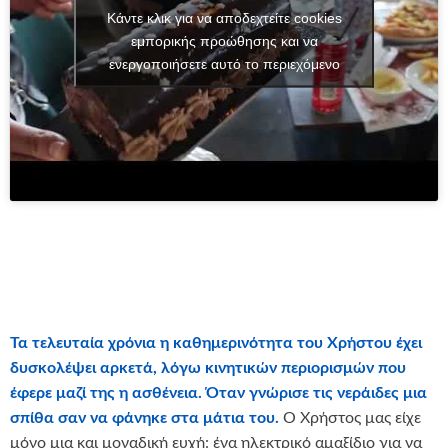
Κάντε κλικ για να αποδεχτείτε cookies
εμπορικής προώθησης και να
ενεργοποιήσετε αυτό το περιεχόμενο
Τα τελευταία χρόνια η καθημερινότητα του Χρήστου έχει
δυσκολέψει αρκετά, λόγω κινητικών περιορισμών που
έφερε μαζί της η ασθένεια. Όταν γνώρισε τις νεράιδες μια
σπίθα σαν να φάνηκε στα μάτια του.
Ο Χρήστος μας είχε
μόνο μια και μοναδική ευχή: ένα ηλεκτρικό αμαξίδιο για να