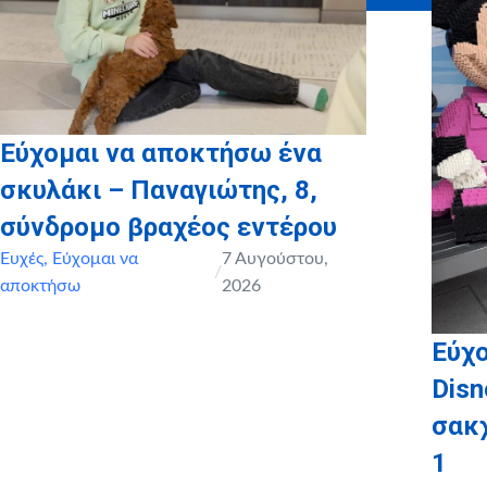
Εύχομαι να αποκτήσω ένα
σκυλάκι – Παναγιώτης, 8,
σύνδρομο βραχέος εντέρου
Ευχές
,
Εύχομαι να
7 Αυγούστου,
/
αποκτήσω
2026
Εύχο
Disn
σακ
1