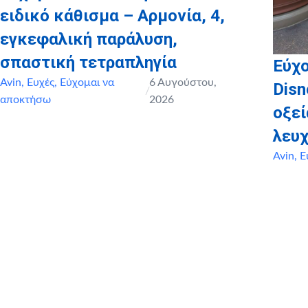
ειδικό κάθισμα – Αρμονία, 4,
εγκεφαλική παράλυση,
σπαστική τετραπληγία
Εύχο
Avin
,
Ευχές
,
Εύχομαι να
6 Αυγούστου,
Disn
/
αποκτήσω
2026
οξε
λευχ
Avin
,
Ε