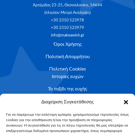
Αρτέμιδος 23-25, Θεσσαλονίκη, 54644
(πλησίον Μετρό Ανάληψη)
+30 2310 523978
+30 2310 523979
info@makeawish.gr
Όροι Χρήσης
Πολιτική Απορρήτου
Πολιτική Cookies
Ιστορίες ευχών
Το ταξίδι της ευχής
Κριτήρια Καταλληλότητας
Διαχείριση Συγκατάθεσης
Υποβολή Αιτήματος
Για να παρέχουμε την καλύτερη εμπειρία, χρησιμοποιούμε τεχνολογίες όπως
cookies για την αποθήκευση ή/και την πρόσβαση σε πληροφορίες
NEWSLETTER
συσκευών. Η συγκατάθεση για τις εν λόγω τεχνολογίες θα μας επιτρέψει να
Email*
επεξεργαστούμε δεδομένα προσωπικού χαρακτήρα, όπως συμπεριφορά