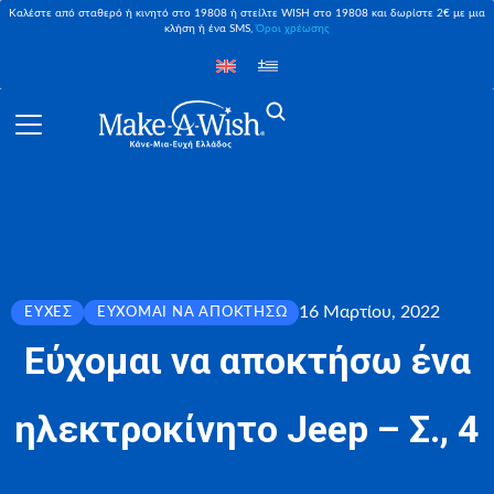
Καλέστε από σταθερό ή κινητό στο 19808 ή στείλτε WISH στο 19808 και δωρίστε 2€ με μια
κλήση ή ένα SMS,
Όροι χρέωσης
16 Μαρτίου, 2022
ΕΥΧΈΣ
ΕΎΧΟΜΑΙ ΝΑ ΑΠΟΚΤΉΣΩ
Εύχομαι να αποκτήσω ένα
ηλεκτροκίνητο Jeep – Σ., 4