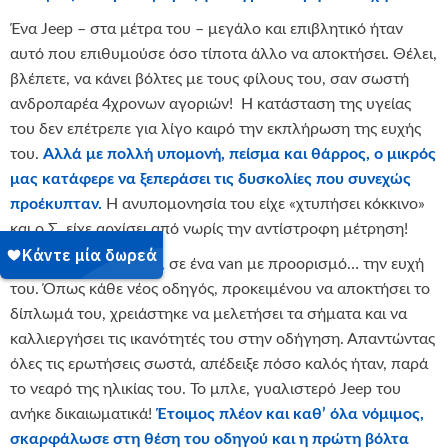
Ένα Jeep – στα μέτρα του – μεγάλο και επιβλητικό ήταν
αυτό που επιθυμούσε όσο τίποτα άλλο να αποκτήσει. Θέλει,
βλέπετε, να κάνει βόλτες με τους φίλους του, σαν σωστή
ανδροπαρέα 4χρονων αγοριών! Η κατάσταση της υγείας
του δεν επέτρεπε για λίγο καιρό την εκπλήρωση της ευχής
του.
Αλλά με πολλή υπομονή, πείσμα και θάρρος, ο μικρός
μας κατάφερε να ξεπεράσει τις δυσκολίες που συνεχώς
προέκυπταν.
Η ανυπομονησία του είχε «χτυπήσει κόκκινο»
και ο Σ. είχε αρχίσει από νωρίς την αντίστροφη μέτρηση!
Επιβιβάστηκε, λοιπόν, σε ένα van με προορισμό… την ευχή
του. Όπως κάθε νέος οδηγός, προκειμένου να αποκτήσει το
δίπλωμά του, χρειάστηκε να μελετήσει τα σήματα και να
καλλιεργήσει τις ικανότητές του στην οδήγηση. Απαντώντας
όλες τις ερωτήσεις σωστά, απέδειξε πόσο καλός ήταν, παρά
το νεαρό της ηλικίας του. Το μπλε, γυαλιστερό Jeep του
ανήκε δικαιωματικά!
Έτοιμος πλέον και καθ’ όλα νόμιμος,
σκαρφάλωσε στη θέση του οδηγού και η πρώτη βόλτα