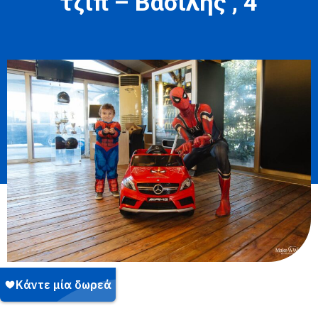
τζιπ – Βασίλης , 4