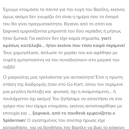
Έχουμε ετοιμάσει τα πάντα για την ευχή του Βασίλη, εκείνος
όμως ακόμα δεν γνωρίζει ότι είναι η ημέρα που το όνειρό
του θα γίνει πραγματικότητα. Βγαίνει από το σπίτι και
ξαφνικά εμφανίζονται μπροστά του δύο νεράιδες ή μήπως
ήταν ξωτικά; Για εκείνον δεν είχε καμία σημασία,
γιατί
αμέσως κατάλαβε… ήταν εκείνοι που τόσο καιρό περίμενε!
Τους χαμογέλασε, άπλωσε το χεράκι του και αφέθηκε με
τυφλή εμπιστοσύνη να τον συνοδεύσουν στο μαγικό του
ταξίδι!
Ο μικρούλης μας τρελαίνεται για αυτοκίνητα! Έτσι η πρώτη
στάση της διαδρομής ήταν στο Go Kart, όπου τον περίμενε
μια μεγάλη έκπληξη και φυσικά, όχι η αναμενόμενη… ή
τουλάχιστον όχι ακόμη! Του ζητήσαμε να απαντήσει σε ένα
γρίφο που του είχαμε ετοιμάσει, εκείνος ανταποκρίθηκε με
επιτυχία και …
ξαφνικά, από το πουθενά εμφανίζεται ο
Spiderman
! Ο αγαπημένος του σούπερ ήρωας είχε
καταφθάσει για να βοηθήσει τον Βασίλη να βρει το κόκκινο