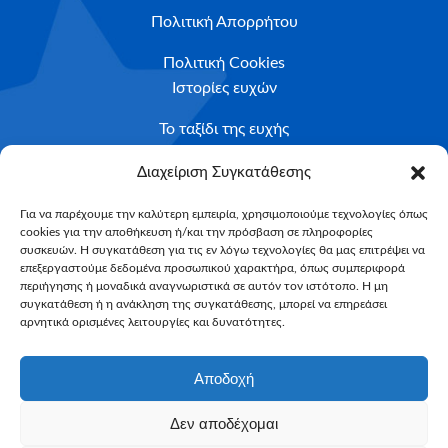
Πολιτική Απορρήτου
Πολιτική Cookies
Ιστορίες ευχών
Το ταξίδι της ευχής
Κριτήρια Καταλληλότητας
Διαχείριση Συγκατάθεσης
Υποβολή Αιτήματος
Για να παρέχουμε την καλύτερη εμπειρία, χρησιμοποιούμε τεχνολογίες όπως
cookies για την αποθήκευση ή/και την πρόσβαση σε πληροφορίες
NEWSLETTER
συσκευών. Η συγκατάθεση για τις εν λόγω τεχνολογίες θα μας επιτρέψει να
Email*
επεξεργαστούμε δεδομένα προσωπικού χαρακτήρα, όπως συμπεριφορά
περιήγησης ή μοναδικά αναγνωριστικά σε αυτόν τον ιστότοπο. Η μη
συγκατάθεση ή η ανάκληση της συγκατάθεσης, μπορεί να επηρεάσει
αρνητικά ορισμένες λειτουργίες και δυνατότητες.
Αποδοχή
Δεν αποδέχομαι