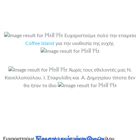
Ευχαριστούμε πολύ την εταιρεία
Coffee Island
για την υιοθεσία της ευχής
Χωρίς τους εθελοντές μας Ν.
Κανελλοπούλου, Ι. Σταφυλίδη και Α. Δημητρίου τίποτα δεν
θα ήταν το ίδιο
Χορηγοί σε είδος/Sponsors Inkind: Bizzare Stickers,
Ζαχαροπλαστείο γλυκά το κάτι άλλο, Galazio Go Kart, La
Pasteria, Mattel, Hasbro, Disney
Ευχαριστούμε πάρα πολύ τις εταιρείες του Ομίλου