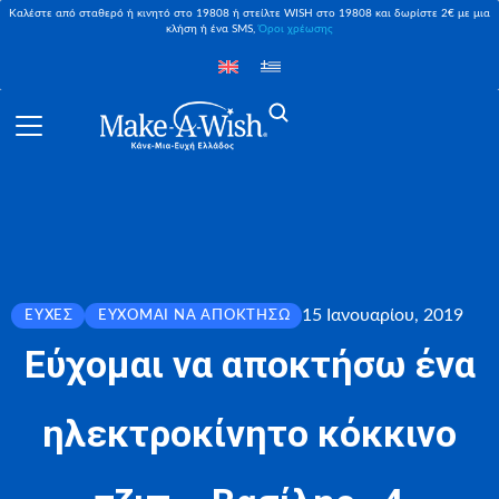
Καλέστε από σταθερό ή κινητό στο 19808 ή στείλτε WISH στο 19808 και δωρίστε 2€ με μια
κλήση ή ένα SMS,
Όροι χρέωσης
15 Ιανουαρίου, 2019
ΕΥΧΈΣ
ΕΎΧΟΜΑΙ ΝΑ ΑΠΟΚΤΉΣΩ
Εύχομαι να αποκτήσω ένα
ηλεκτροκίνητο κόκκινο