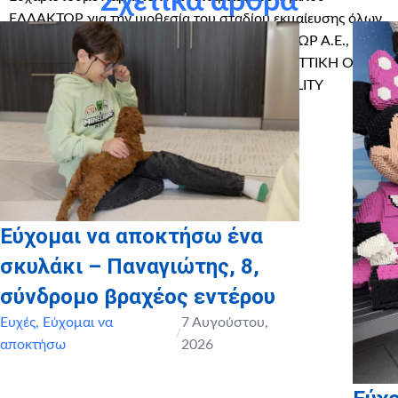
Σχετικά άρθρα
ΕΛΛΑΚΤΩΡ για την υιοθεσία του σταδίου εκμαίευσης όλων
των Ευχών για το 2018 (ΑΚΤΩΡ Α.Τ.Ε., ΗΛΕΚΤΩΡ Α.Ε.,
ΕΛΛΗΝΙΚΗ ΤΕΧΝΟΔΟΜΙΚΗ ΑΝΕΜΟΣ Α.Ε., ΑΤΤΙΚΗ ΟΔΟΣ
Α.Ε., ΑΤΤΙΚΕΣ ΔΙΑΔΡΟΜΕΣ Α.Ε., ΑΚΤΩΡ FACILITY
MANAGEMENT).
Εύχομαι να αποκτήσω ένα
σκυλάκι – Παναγιώτης, 8,
σύνδρομο βραχέος εντέρου
Ευχές
,
Εύχομαι να
7 Αυγούστου,
/
αποκτήσω
2026