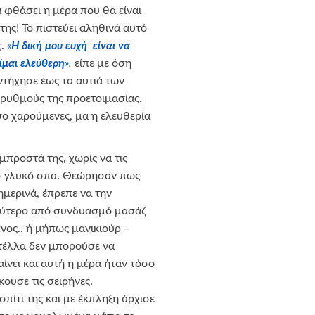
α φθάσει η μέρα που θα είναι
της! Το πιστεύει αληθινά αυτό
ς.
«
Η δική μου ευχή είναι να
ίμαι ελεύθερη
»
,
είπε με όση
ντήχησε έως τα αυτιά των
 ρυθμούς της προετοιμασίας.
όσο χαρούμενες, μα η ελευθερία
προστά της, χωρίς να τις
 πιο γλυκό σπα. Θεώρησαν πως
μερινά, έπρεπε να την
καλύτερο από συνδυασμό μασάζ
νος.. ή μήπως μανικιούρ –
 Στέλλα δεν μπορούσε να
ίνει και αυτή η μέρα ήταν τόσο
ουσε τις σειρήνες.
πίτι της και με έκπληξη άρχισε