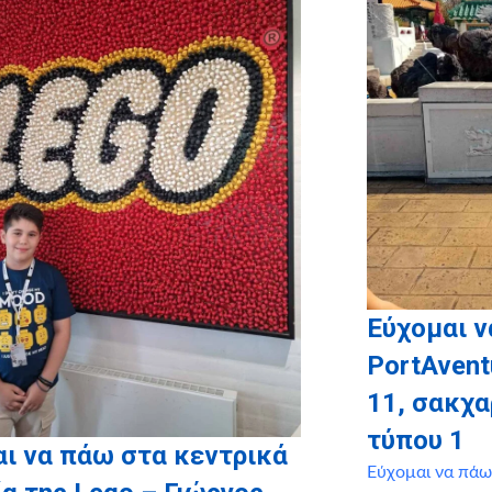
, MYIKONA
Εύχομαι ν
PortAvent
11, σακχ
τύπου 1
ι να πάω στα κεντρικά
Εύχομαι να πάω