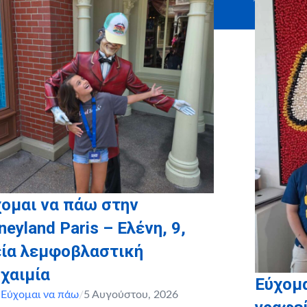
 Λιάπη
ΓΕΥΣΕΙΣ
ομαι να πάω στην
neyland Paris – Ελένη, 9,
εία λεμφοβλαστική
χαιμία
Εύχομα
,
Εύχομαι να πάω
/
5 Αυγούστου, 2026