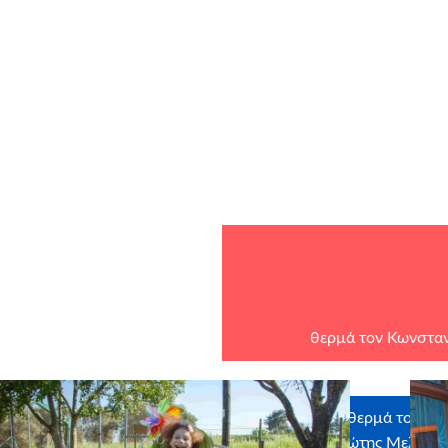
θερμά τον Κωνσταν
Ευχαριστούμε θερμά τους εθ
στην ευχή: Φώτης Μελαμπι