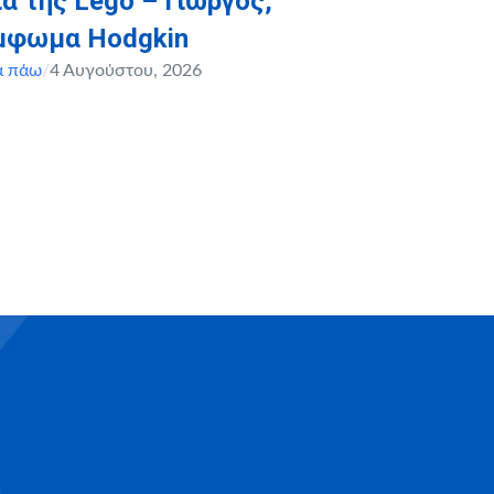
α της Lego – Γιώργος,
έμφωμα Hodgkin
α πάω
/
4 Αυγούστου, 2026