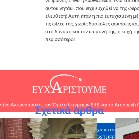
να φωνάζει:
«θα τρελαθωωωώ»!
ενώ κοιτού
αυτοκινητάκι, που είχε ευχηθεί να της φέρο
ελεύθερη! Αυτή ήταν η πιο ευτυχισμένη μέ
τις φίλες της, χωρίς δύσκολες ασκήσεις κ
στη δύναμη και την επιμονή της, η ευχή τη
περισσότερο!
τίνο Αντωνόπουλο, τον
Όμιλο Εταιρειών SRS
και το
Ardonagh 
Σχετικά άρθρα
ελοντές που έλαβαν μέρος
Ευχαριστούμε θερμά 
ώτης, Κατερίνα Χναράκη,
MOTOSTUFF, 3D CARB