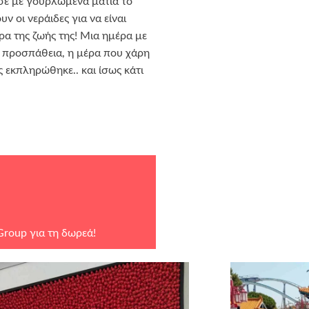
σε με γουρλωμένα μάτια το
υν οι νεράιδες για να είναι
ρα της ζωής της! Μια ημέρα με
αι προσπάθεια, η μέρα που χάρη
ς εκπληρώθηκε.. και ίσως κάτι
Group
για τη δωρεά!
τους χορηγούς σε είδος:
ON, ΚΡΗΤΙΚΟΣ ΦΟΥΡΝΟΣ