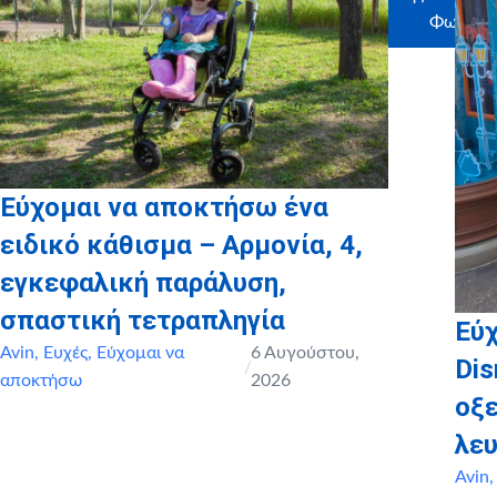
Φωτεινή
Εύχομαι να αποκτήσω ένα
ειδικό κάθισμα – Αρμονία, 4,
εγκεφαλική παράλυση,
σπαστική τετραπληγία
Εύχ
Avin
,
Ευχές
,
Εύχομαι να
6 Αυγούστου,
Dis
/
αποκτήσω
2026
οξ
λευ
Avin