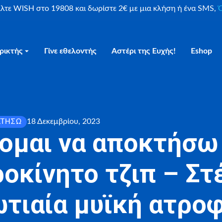
είλτε WISH στο 19808 και δωρίστε 2€ με μια κλήση ή ένα SMS,
Ο
ρικτής
Γίνε εθελοντής
Αστέρι της Ευχής!
Eshop
18 Δεκεμβρίου, 2023
ΚΤΉΣΩ
ομαι να αποκτήσω
οκίνητο τζιπ – Στέ
ωτιαία μυϊκή ατροφ