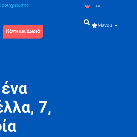
́ροι χρέωσης
Μενού
Κάντε μια Δωρεά
 ένα
λλα, 7,
ία