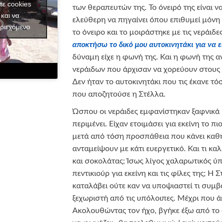
τε cookies
των θεραπευτών της. Το όνειρό της είναι ν
και να
ελεύθερη να πηγαίνει όπου επιθυμεί μόνη 
ριεχόμενο
το όνειρο και το μοιράστηκε με τις νεράιδε
αποκτήσω το δικό μου αυτοκινητάκι για να ε
δύναμη είχε η φωνή της. Και η φωνή της α
νεράιδων που άρχισαν να χορεύουν στους
Δεν ήταν το αυτοκινητάκι που τις έκανε τ
που αποζητούσε η Στέλλα.
Ώσπου οι νεράιδες εμφανίστηκαν ξαφνικά μ
περιμένει. Είχαν ετοιμάσει για εκείνη το
μετά από τόση προσπάθεια που κάνει καθη
ανταμείψουν με κάτι ευεργετικό. Και τι 
και σοκολάτας; Ίσως λίγος χαλαρωτικός ύπ
πεντικιούρ για εκείνη και τις φίλες της; Η
καταλάβει ούτε καν να υποψιαστεί τι συμβα
ξεχωριστή από τις υπόλοιπες. Μέχρι που άκ
Ακολουθώντας τον ήχο, βγήκε έξω από το σ