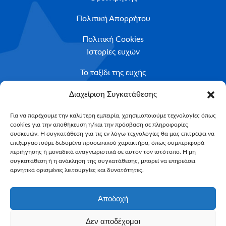
Πολιτική Απορρήτου
Πολιτική Cookies
Ιστορίες ευχών
Το ταξίδι της ευχής
Κριτήρια Καταλληλότητας
Διαχείριση Συγκατάθεσης
Υποβολή Αιτήματος
Για να παρέχουμε την καλύτερη εμπειρία, χρησιμοποιούμε τεχνολογίες όπως
cookies για την αποθήκευση ή/και την πρόσβαση σε πληροφορίες
NEWSLETTER
συσκευών. Η συγκατάθεση για τις εν λόγω τεχνολογίες θα μας επιτρέψει να
Email*
επεξεργαστούμε δεδομένα προσωπικού χαρακτήρα, όπως συμπεριφορά
περιήγησης ή μοναδικά αναγνωριστικά σε αυτόν τον ιστότοπο. Η μη
συγκατάθεση ή η ανάκληση της συγκατάθεσης, μπορεί να επηρεάσει
αρνητικά ορισμένες λειτουργίες και δυνατότητες.
Αποδοχή
Δεν αποδέχομαι