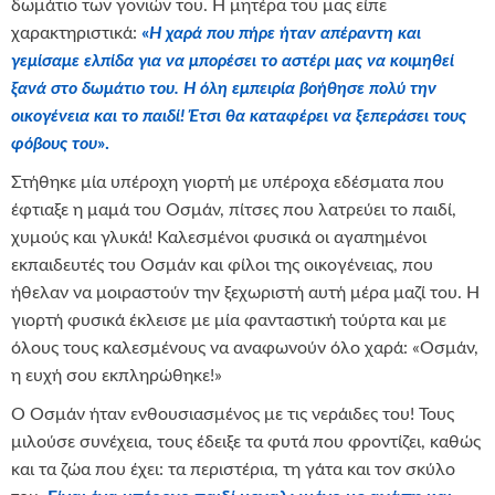
δωμάτιο των γονιών του. Η μητέρα του μας είπε
χαρακτηριστικά:
«
Η χαρά που πήρε ήταν απέραντη και
γεμίσαμε ελπίδα για να μπορέσει το αστέρι μας να κοιμηθεί
ξανά στο δωμάτιο του. Η όλη εμπειρία βοήθησε πολύ την
οικογένεια και το παιδί! Έτσι θα καταφέρει να ξεπεράσει τους
φόβους του
».
Στήθηκε μία υπέροχη γιορτή με υπέροχα εδέσματα που
έφτιαξε η μαμά του Οσμάν, πίτσες που λατρεύει το παιδί,
χυμούς και γλυκά! Καλεσμένοι φυσικά οι αγαπημένοι
εκπαιδευτές του Οσμάν και φίλοι της οικογένειας, που
ήθελαν να μοιραστούν την ξεχωριστή αυτή μέρα μαζί του. Η
γιορτή φυσικά έκλεισε με μία φανταστική τούρτα και με
όλους τους καλεσμένους να αναφωνούν όλο χαρά: «Οσμάν,
η ευχή σου εκπληρώθηκε!»
Ο Οσμάν ήταν ενθουσιασμένος με τις νεράιδες του! Τους
μιλούσε συνέχεια, τους έδειξε τα φυτά που φροντίζει, καθώς
και τα ζώα που έχει: τα περιστέρια, τη γάτα και τον σκύλο