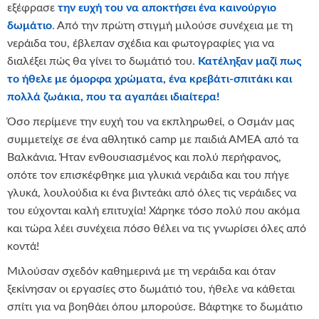
εξέφρασε
την ευχή του να αποκτήσει ένα καινούργιο
δωμάτιο
.
Από την πρώτη στιγμή μιλούσε συνέχεια με τη
νεράιδα του, έβλεπαν σχέδια και φωτογραφίες για να
διαλέξει πώς θα γίνει το δωμάτιό του.
Κατέληξαν μαζί πως
το ήθελε με όμορφα χρώματα, ένα κρεβάτι-σπιτάκι και
πολλά ζωάκια, που τα αγαπάει ιδιαίτερα!
Όσο περίμενε την ευχή του να εκπληρωθεί, ο Οσμάν μας
συμμετείχε σε ένα αθλητικό camp με παιδιά ΑΜΕΑ από τα
Βαλκάνια. Ήταν ενθουσιασμένος και πολύ περήφανος,
οπότε τον επισκέφθηκε μια γλυκιά νεράιδα και του πήγε
γλυκά, λουλούδια κι ένα βιντεάκι από όλες τις νεράιδες να
του εύχονται καλή επιτυχία! Χάρηκε τόσο πολύ που ακόμα
και τώρα λέει συνέχεια πόσο θέλει να τις γνωρίσει όλες από
κοντά!
Μιλούσαν σχεδόν καθημερινά με τη νεράιδα και όταν
ξεκίνησαν οι εργασίες στο δωμάτιό του, ήθελε να κάθεται
σπίτι για να βοηθάει όπου μπορούσε. Βάφτηκε το δωμάτιο