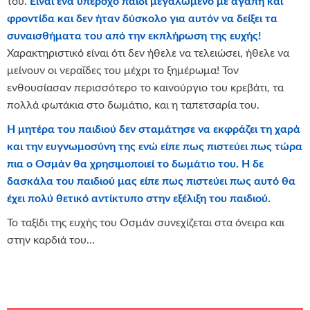
του.
Είναι ένα υπέροχο παιδί μεγαλωμένο με αγάπη και
φροντίδα και δεν ήταν δύσκολο για αυτόν να δείξει τα
συναισθήματα του από την εκπλήρωση της ευχής!
Χαρακτηριστικό είναι ότι δεν ήθελε να τελειώσει, ήθελε να
μείνουν οι νεραΐδες του μέχρι το ξημέρωμα! Τον
ενθουσίασαν περισσότερο το καινούργιο του κρεβάτι, τα
πολλά φωτάκια στο δωμάτιο, και η ταπετσαρία του.
Η μητέρα του παιδιού δεν σταμάτησε να εκφράζει τη χαρά
και την ευγνωμοσύνη της ενώ είπε πως πιστεύει πως τώρα
πια ο Οσμάν θα χρησιμοποιεί το δωμάτιο του. Η δε
δασκάλα του παιδιού μας είπε πως πιστεύει πως αυτό θα
έχει πολύ θετικό αντίκτυπο στην εξέλιξη του παιδιού
.
Το ταξίδι της ευχής του Οσμάν συνεχίζεται στα όνειρα και
στην καρδιά του…