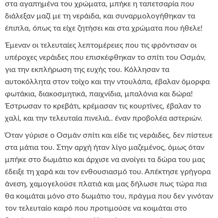
στα αγαπημένα του χρώματα, μπήκε η ταπετσαρία που
διάλεξαν μαζί με τη νεράιδα, και συναρμολογήθηκαν τα
έπιπλα, όπως τα είχε ζητήσει και στα χρώματα που ήθελε!
Έμεναν οι τελευταίες λεπτομέρειες που τις φρόντισαν οι
υπέροχες νεράιδες που επισκέφθηκαν το σπίτι του Οσμάν,
για την εκπλήρωση της ευχής του. Κόλλησαν τα
αυτοκόλλητα στον τοίχο και την ντουλάπα, έβαλαν όμορφα
φωτάκια, διακοσμητικά, παιχνίδια, μπαλόνια και δώρα!
Έστρωσαν το κρεβάτι, κρέμασαν τις κουρτίνες, έβαλαν το
χαλί, και την τελευταία πινελιά.. έναν προβολέα αστεριών.
Όταν γύρισε ο Οσμάν σπίτι και είδε τις νεράιδες, δεν πίστευε
στα μάτια του. Στην αρχή ήταν λίγο μαζεμένος, όμως όταν
μπήκε στο δωμάτιο και άρχισε να ανοίγει τα δώρα του μας
έδειξε τη χαρά και τον ενθουσιασμό του. Απέκτησε γρήγορα
άνεση, χαμογελούσε πλατιά και μας δήλωσε πως τώρα πια
θα κοιμάται μόνο στο δωμάτιο του, πράγμα που δεν γινόταν
τον τελευταίο καιρό που προτιμούσε να κοιμάται στο