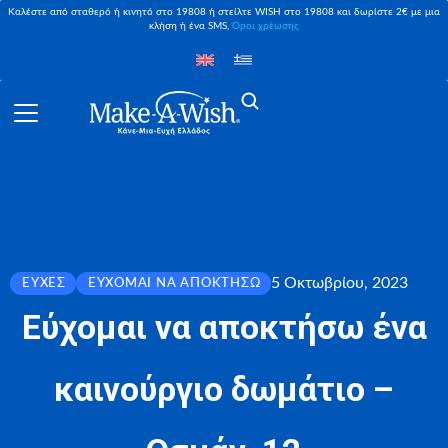
Καλέστε από σταθερό ή κινητό στο 19808 ή στείλτε WISH στο 19808 και δωρίστε 2€ με μια
κλήση ή ένα SMS,
Όροι χρέωσης
5 Οκτωβρίου, 2023
ΕΥΧΈΣ
ΕΎΧΟΜΑΙ ΝΑ ΑΠΟΚΤΉΣΩ
Εύχομαι να αποκτήσω ένα
καινούργιο δωμάτιο –