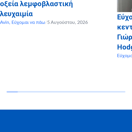
οξεία λεμφοβλαστική
λευχαιμία
Εύχο
Avin
,
Εύχομαι να πάω
/
5 Αυγούστου, 2026
κεντ
Γιώρ
Hod
Εύχομα