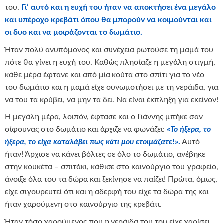
του.
Γι’ αυτό και η ευχή του ήταν να αποκτήσει ένα μεγάλο
και υπέροχο κρεβάτι όπου θα μπορούν να κοιμούνται και
οι δυο και να μοιράζονται το δωμάτιο.
Ήταν πολύ ανυπόμονος και συνέχεια ρωτούσε τη μαμά του
πότε θα γίνει η ευχή του. Καθώς πλησίαζε η μεγάλη στιγμή,
κάθε μέρα έφτανε και από μία κούτα στο σπίτι για το νέο
του δωμάτιο και η μαμά είχε συνωμοτήσει με τη νεράιδα, για
να του τα κρύβει, να μην τα δει. Να είναι έκπληξη για εκείνον!
Η μεγάλη μέρα, λοιπόν, έφτασε και ο Γιάννης μπήκε σαν
σίφουνας στο δωμάτιο και άρχιζε να φωνάζει:
«
Το ήξερα, το
ήξερα, το είχα καταλάβει πως κάτι μου ετοιμάζατε
!».
Αυτό
ήταν! Άρχισε να κάνει βόλτες σε όλο το δωμάτιο, ανέβηκε
στην κουκέτα – σπιτάκι, κάθισε στο καινούργιο του γραφείο,
άνοιξε όλα του τα δώρα και ξεκίνησε να παίζει! Πρώτα, όμως,
είχε σιγουρευτεί ότι και η αδερφή του είχε τα δώρα της και
ήταν χαρούμενη στο καινούργιο της κρεβάτι.
Ήταν τόσο χαρούμενος που η νεράιδα του του είχε χαρίσει