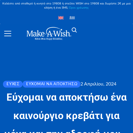
Καλέστε από σταθερό ή κινητό στο 19808 ή στείλτε WISH στο 19808 και δωρίστε 2€ με μια
κλήση ή ένα SMS,
Όροι χρέωσης
2 Απριλίου, 2024
ΕΥΧΈΣ
ΕΎΧΟΜΑΙ ΝΑ ΑΠΟΚΤΉΣΩ
Εύχομαι να αποκτήσω ένα
καινούργιο κρεβάτι για