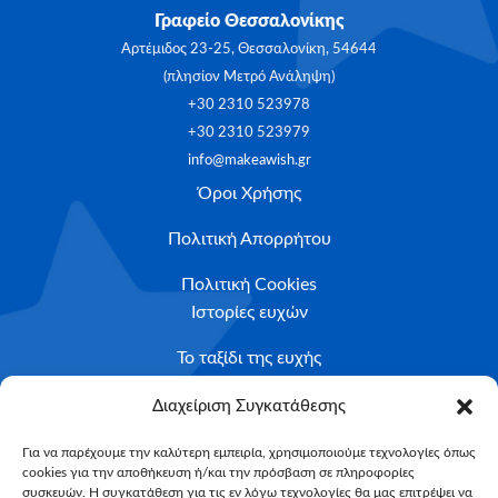
Γραφείο Θεσσαλονίκης
Αρτέμιδος 23-25, Θεσσαλονίκη, 54644
(πλησίον Μετρό Ανάληψη)
+30 2310 523978
+30 2310 523979
info@makeawish.gr
Όροι Χρήσης
Πολιτική Απορρήτου
Πολιτική Cookies
Ιστορίες ευχών
Το ταξίδι της ευχής
Κριτήρια Καταλληλότητας
Διαχείριση Συγκατάθεσης
Υποβολή Αιτήματος
Για να παρέχουμε την καλύτερη εμπειρία, χρησιμοποιούμε τεχνολογίες όπως
cookies για την αποθήκευση ή/και την πρόσβαση σε πληροφορίες
NEWSLETTER
συσκευών. Η συγκατάθεση για τις εν λόγω τεχνολογίες θα μας επιτρέψει να