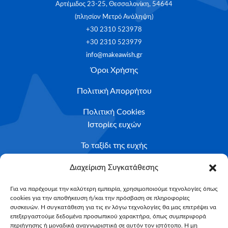
Αρτέμιδος 23-25, Θεσσαλονίκη, 54644
(πλησίον Μετρό Ανάληψη)
+30 2310 523978
+30 2310 523979
info@makeawish.gr
Όροι Χρήσης
Πολιτική Απορρήτου
Πολιτική Cookies
Ιστορίες ευχών
Το ταξίδι της ευχής
Κριτήρια Καταλληλότητας
Διαχείριση Συγκατάθεσης
Υποβολή Αιτήματος
Για να παρέχουμε την καλύτερη εμπειρία, χρησιμοποιούμε τεχνολογίες όπως
cookies για την αποθήκευση ή/και την πρόσβαση σε πληροφορίες
NEWSLETTER
συσκευών. Η συγκατάθεση για τις εν λόγω τεχνολογίες θα μας επιτρέψει να
Email*
επεξεργαστούμε δεδομένα προσωπικού χαρακτήρα, όπως συμπεριφορά
περιήγησης ή μοναδικά αναγνωριστικά σε αυτόν τον ιστότοπο. Η μη