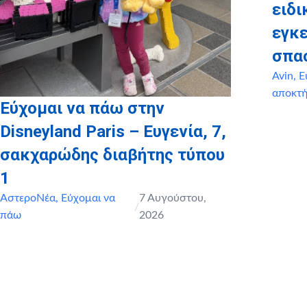
ειδι
εγκ
σπα
Avin
,
Ε
αποκτ
Εύχομαι να πάω στην
Disneyland Paris – Ευγενία, 7,
σακχαρώδης διαβήτης τύπου
1
ΑστεροΝέα
,
Εύχομαι να
7 Αυγούστου,
/
πάω
2026