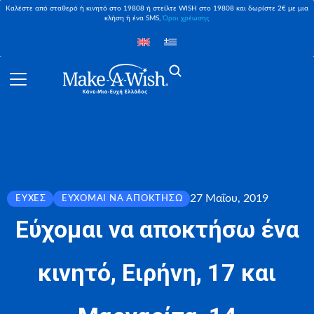
Καλέστε από σταθερό ή κινητό στο 19808 ή στείλτε WISH στο 19808 και δωρίστε 2€ με μια
κλήση ή ένα SMS,
Όροι χρέωσης
27 Μαΐου, 2019
ΕΥΧΈΣ
ΕΎΧΟΜΑΙ ΝΑ ΑΠΟΚΤΉΣΩ
Εύχομαι να αποκτήσω ένα
κινητό, Ειρήνη, 17 και