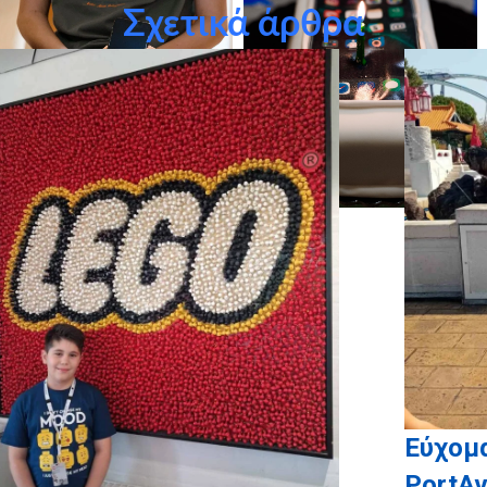
Σχετικά άρθρα
Εύχομα
PortAv