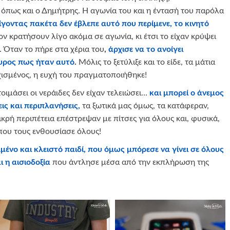
 όπως και ο Δημήτρης. Η αγωνία του και η έντασή του παρόλα
γοντας πακέτα δεν έβλεπε αυτό που περίμενε, το κινητό
ον κρατήσουν λίγο ακόμα σε αγωνία, κι έτσι το είχαν κρύψει
. Όταν το πήρε στα χέρια του
,
άρχισε να το ανοίγει
ουρος πως ήταν αυτό
.
Μόλις το ξετύλιξε και το είδε, τα μάτια
ισμένος, η ευχή του πραγματοποιήθηκε!
τοιμάσει οι νεράιδες δεν είχαν τελειώσει…
και μπορεί ο άνεμος
ις και περιπλανήσεις,
τα ξωτικά μας όμως, τα κατάφεραν,
ικρή περιπέτεια επέστρεψαν με πίτσες για όλους και, φυσικά,
 που τους ενθουσίασε όλους!
μένο και κλειστό παιδί, που όμως μπόρεσε να γίνει σε όλους
ι η αισιοδοξία
που άντλησε μέσα από την εκπλήρωση της