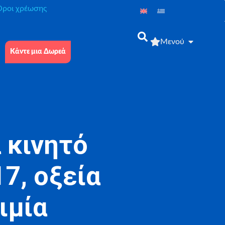
́ροι χρέωσης
Μενού
Κάντε μια Δωρεά
 κινητό
7, οξεία
ιμία