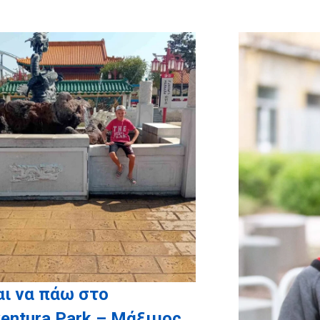
ι να πάω στο
entura Park – Μάξιμος,