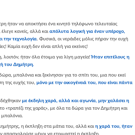
τρη ήταν να αποκτήσει ένα κινητό τηλέφωνο τελευταίας
 έλεγε κανείς, αλλά και
απόλυτα λογική για έναν υπέροχο,
ι την τεχνολογία
. Φυσικά, οι νεράιδες μόλις πήραν την ευχή
ς! Καμία ευχή δεν είναι απλή για εκείνες!
 λοιπόν, ήταν όλα έτοιμα για λίγη μαγεία!
Ήταν επιτέλους η
χή του Δημήτρη
.
ρα, μπαλόνια και ξεκίνησαν για το σπίτι του, μια που εκεί
ση της ευχής του,
μόνο με την οικογένειά του, που είναι πάντα
ποδέχθηκαν
με έκδηλη χαρά, αλλά και αγωνία
,
μην χαλάσει η
το «τραπέζι της χαράς», με όλα τα δώρα για τον Δημήτρη και
 μπαλόνια.
Δημήτρης, η έκπληξη στα μάτια του, αλλά και
η χαρά του, ήταν
ν απασχολούσε μέχρι να ετοιμαστεί η έκπληξη,