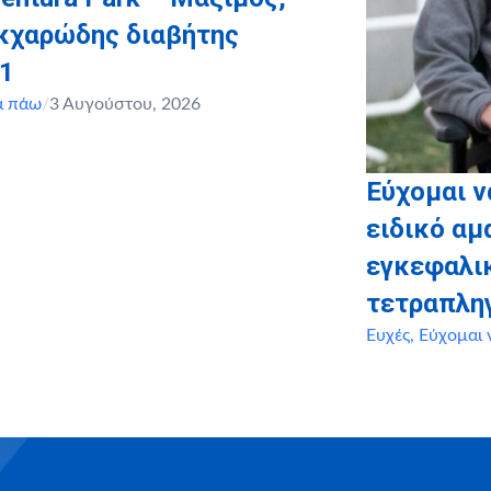
ακχαρώδης διαβήτης
 1
α πάω
/
3 Αυγούστου, 2026
Εύχομαι 
ειδικό αμ
εγκεφαλι
τετραπλη
Ευχές
,
Εύχομαι