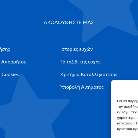
ΑΚΟΛΟΥΘΗΣΤΕ ΜΑΣ
ήσης
Ιστορίες ευχών
ή Απορρήτου
Το ταξίδι της ευχής
 Cookies
Κριτήρια Καταλληλότητας
Υποβολή Αιτήματος
Για να παρέ
την αποθήκε
εν λόγω τεχ
χαρακτήρα, 
ιστότοπο. Η
αρνητικά ορι