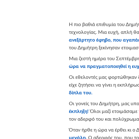
Η πιο βαθιά επιθυμία του Δημή
τεχνολογίας. Μια ευχή, απλή θα
ανεξάρτητο έφηβο, που αγαπάε
του Δημήτρη ξεκίνησαν ετοιμασίε
Μια ζεστή ημέρα του Σεπτέμβρη,
ώρα να πραγματοποιηθεί η ευ
Οι εθελοντές μας φορτώθηκαν δώ
είχε ζητήσει να γίνει η εκπλήρω
δίπλα του.
Οι γονείς του Δημήτρη, μας υ
έκπληξη!
Όλοι μαζί ετοιμάσαμε 
τον αδερφό του και πολύχρωμα
Όταν ήρθε η ώρα να έρθει κι ο 
μεγάλη.
Ο αδερφός του, που το