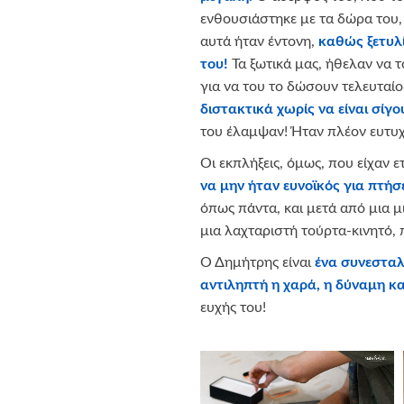
ενθουσιάστηκε με τα δώρα του,
αυτά ήταν έντονη,
καθώς ξετυλί
του!
Τα ξωτικά μας, ήθελαν να τ
για να του το δώσουν τελευταίο
διστακτικά χωρίς να είναι σίγ
του έλαμψαν! Ήταν πλέον ευτυχ
Οι εκπλήξεις, όμως, που είχαν ε
να μην ήταν ευνοϊκός για πτήσε
όπως πάντα, και μετά από μια μ
μια λαχταριστή τούρτα-κινητό,
Ο Δημήτρης είναι
ένα συνεσταλ
αντιληπτή η χαρά, η δύναμη κα
ευχής του!