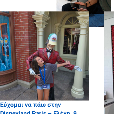
Εύχομαι να πάω στην
Disneyland Paris – Ελένη, 9,