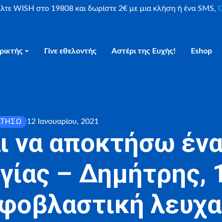
είλτε WISH στο 19808 και δωρίστε 2€ με μια κλήση ή ένα SMS,
Ο
ρικτής
Γίνε εθελοντής
Αστέρι της Ευχής!
Eshop
12 Ιανουαρίου, 2021
ΚΤΉΣΩ
ι να αποκτήσω ένα
γίας – Δημήτρης, 1
φοβλαστική λευχα