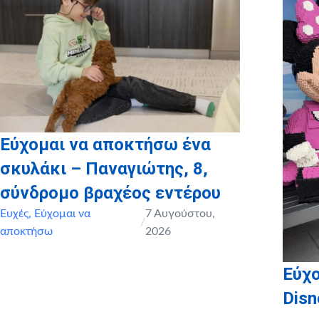
καθώς και το
myikona.gr
για τη χορηγία όλων των
προσωποποιημένων φωτογραφικών άλμπουμ των παιδιών
μας!
Εύχομαι να αποκτήσω ένα
σκυλάκι – Παναγιώτης, 8,
σύνδρομο βραχέος εντέρου
Ευχές
,
Εύχομαι να
7 Αυγούστου,
/
αποκτήσω
2026
Εύχο
Disn