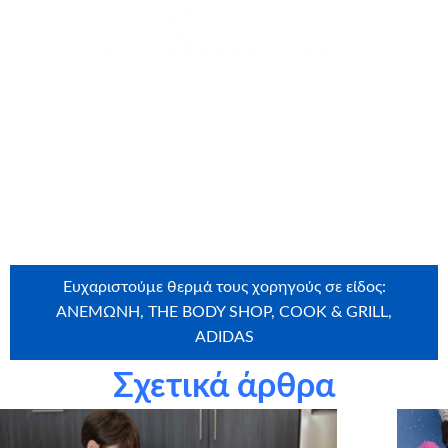
θερμά την
ΙΧΘΥΟΤΡΟΦΕΙΑ ΚΕΦΑΛΟΝΙΑΣ Α.Ε.
για τη
δωρεά
Ευχαριστούμε θερμά τους εθελοντές που έλαβαν μέρος
στην ευχή: Ντανιέλα Μάστορα, Κωσταντίνος Σκριμπώνης
Ευχαριστούμε θερμά τους χορηγούς σε είδος:
ΑΝΕΜΩΝΗ, THE BODY SHOP, COOK & GRILL,
ADIDAS
Σχετικά άρθρα
Ευχαριστούμε θερμά την εταιρεία
Craftbox.gr
για την
αποστολή birthday box – έκπληξη σε όλα τα παιδιά μας,