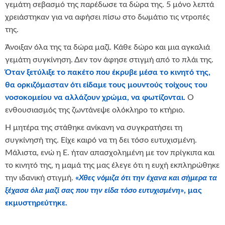
γεμάτη σεβασμό της παρέδωσε τα δώρα της. 5 μόνο λεπτά
χρειάστηκαν για να αφήσει πίσω στο δωμάτιο τις ντροπές
της.
Άνοιξαν όλα της τα δώρα μαζί. Κάθε δώρο και μια αγκαλιά
γεμάτη συγκίνηση. Δεν τον άφησε στιγμή από το πλάι της.
Όταν ξετύλιξε το πακέτο που έκρυβε μέσα το κινητό της,
θα ορκιζόμασταν ότι είδαμε τους μουντούς τοίχους του
νοσοκομείου να αλλάζουν χρώμα, να φωτίζονται.
Ο
ενθουσιασμός της ζωντάνεψε ολόκληρο το κτήριο.
Η μητέρα της στάθηκε ανίκανη να συγκρατήσει τη
συγκίνησή της. Είχε καιρό να τη δει τόσο ευτυχισμένη.
Μάλιστα, ενώ η Ε. ήταν απασχολημένη με τον πρίγκιπα και
το κινητό της, η μαμά της μας έλεγε ότι η ευχή εκπληρώθηκε
την ιδανική στιγμή.
«
Χθες νόμιζα ότι την έχανα και σήμερα τα
ξέχασα όλα μαζί σας που την είδα τόσο ευτυχισμένη
», μας
εκμυστηρεύτηκε.