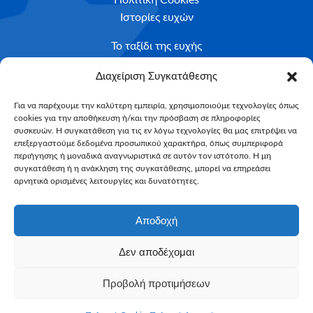
Ιστορίες ευχών
Το ταξίδι της ευχής
Κριτήρια Καταλληλότητας
Διαχείριση Συγκατάθεσης
Υποβολή Αιτήματος
Για να παρέχουμε την καλύτερη εμπειρία, χρησιμοποιούμε τεχνολογίες όπως
cookies για την αποθήκευση ή/και την πρόσβαση σε πληροφορίες
NEWSLETTER
συσκευών. Η συγκατάθεση για τις εν λόγω τεχνολογίες θα μας επιτρέψει να
Email*
επεξεργαστούμε δεδομένα προσωπικού χαρακτήρα, όπως συμπεριφορά
περιήγησης ή μοναδικά αναγνωριστικά σε αυτόν τον ιστότοπο. Η μη
συγκατάθεση ή η ανάκληση της συγκατάθεσης, μπορεί να επηρεάσει
αρνητικά ορισμένες λειτουργίες και δυνατότητες.
Αποδοχή
Δεν αποδέχομαι
Make-A-Wish Greece © 2025
Προβολή προτιμήσεων
All Rights Reserved
Web Magic by
Toulange