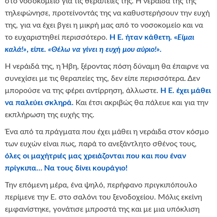
στο νοσοκομείο για τις θεραπείες της. Η νεράιδά της τής
τηλεφώνησε, προτείνοντάς της να καθυστερήσουν την ευχή
της, για να έχει βγει η μικρή μας από το νοσοκομείο και να
το ευχαριστηθεί περισσότερο.
Η Ε. ήταν κάθετη. «
Είμαι
καλά!»
, είπε.
«Θέλω να γίνει η ευχή μου αύριο!».
Η νεράιδά της, η Ήβη, ξέροντας πόση δύναμη θα έπαιρνε να
συνεχίσει με τις θεραπείες της, δεν είπε περισσότερα. Δεν
μπορούσε να της φέρει αντίρρηση, άλλωστε.
Η Ε. έχει μάθει
να παλεύει σκληρά.
Και έτσι ακριβώς θα πάλευε και για την
εκπλήρωση της ευχής της.
Ένα από τα πράγματα που έχει μάθει η νεράιδα στον κόσμο
των ευχών είναι πως, παρά το ανεξάντλητο σθένος τους,
όλες οι μαχήτριές μας χρειάζονται που και που έναν
πρίγκιπα… Να τους δίνει κουράγιο!
Την επόμενη μέρα, ένα ψηλό, περήφανο πριγκιπόπουλο
περίμενε την Ε. στο σαλόνι του ξενοδοχείου. Μόλις εκείνη
εμφανίστηκε, γονάτισε μπροστά της και με μια υπόκλιση