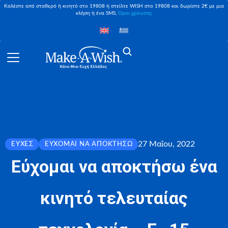
Καλέστε από σταθερό ή κινητό στο 19808 ή στείλτε WISH στο 19808 και δωρίστε 2€ με μια
κλήση ή ένα SMS,
Όροι χρέωσης
27 Μαΐου, 2022
ΕΥΧΈΣ
ΕΎΧΟΜΑΙ ΝΑ ΑΠΟΚΤΉΣΩ
Εύχομαι να αποκτήσω ένα
κινητό τελευταίας