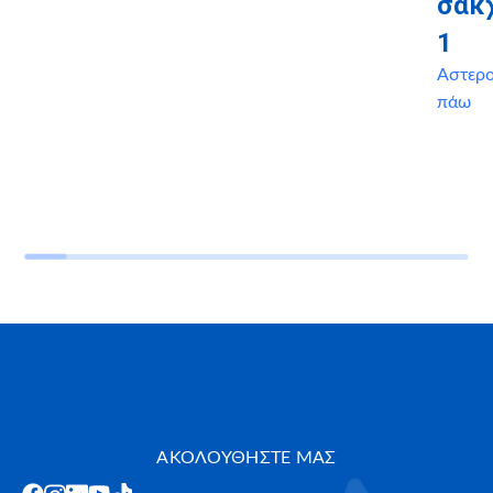
σακ
1
Αστερ
πάω
ΑΚΟΛΟΥΘΗΣΤΕ ΜΑΣ