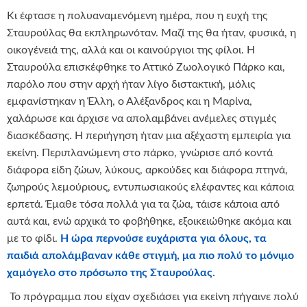
Κι έφτασε η πολυαναμενόμενη ημέρα, που η ευχή της
Σταυρούλας θα εκπληρωνόταν. Μαζί της θα ήταν, φυσικά, η
οικογένειά της, αλλά και οι καινούργιοι της φίλοι. Η
Σταυρούλα επισκέφθηκε το Αττικό Ζωολογικό Πάρκο και,
παρόλο που στην αρχή ήταν λίγο διστακτική, μόλις
εμφανίστηκαν η Έλλη, ο Αλέξανδρος και η Μαρίνα,
χαλάρωσε και άρχισε να απολαμβάνει ανέμελες στιγμές
διασκέδασης. Η περιήγηση ήταν μια αξέχαστη εμπειρία για
εκείνη. Περιπλανώμενη στο πάρκο, γνώρισε από κοντά
διάφορα είδη ζώων, λύκους, αρκούδες και διάφορα πτηνά,
ζωηρούς λεμούριους, εντυπωσιακούς ελέφαντες και κάποια
ερπετά. Έμαθε τόσα πολλά για τα ζώα, τάισε κάποια από
αυτά και, ενώ αρχικά το φοβήθηκε, εξοικειώθηκε ακόμα και
με το φίδι.
Η ώρα περνούσε ευχάριστα για όλους, τα
παιδιά απολάμβαναν κάθε στιγμή, μα πιο πολύ το μόνιμο
χαμόγελο στο πρόσωπο της Σταυρούλας.
Το πρόγραμμα που είχαν σχεδιάσει για εκείνη πήγαινε πολύ