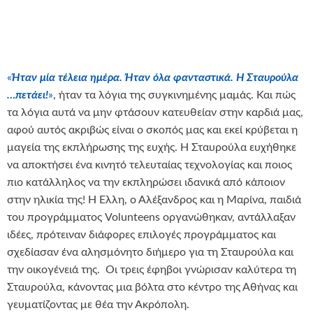
«
Ήταν μία τέλεια ημέρα. Ήταν όλα φανταστικά. Η Σταυρούλα
…πετάει!
»
, ήταν τα λόγια της συγκινημένης μαμάς. Και πώς
τα λόγια αυτά να μην φτάσουν κατευθείαν στην καρδιά μας,
αφού αυτός ακριβώς είναι ο σκοπός μας και εκεί κρύβεται η
μαγεία της εκπλήρωσης της ευχής. Η Σταυρούλα ευχήθηκε
να αποκτήσει ένα κινητό τελευταίας τεχνολογίας και ποιος
πιο κατάλληλος να την εκπληρώσει ιδανικά από κάποιον
στην ηλικία της! Η Έλλη, ο Αλέξανδρος και η Μαρίνα, παιδιά
του προγράμματος Volunteens οργανώθηκαν, αντάλλαξαν
ιδέες, πρότειναν διάφορες επιλογές προγράμματος και
σχεδίασαν ένα αλησμόνητο διήμερο για τη Σταυρούλα και
την οικογένειά της. Οι τρεις έφηβοι γνώρισαν καλύτερα τη
Σταυρούλα, κάνοντας μια βόλτα στο κέντρο της Αθήνας και
γευματίζοντας με θέα την Ακρόπολη.