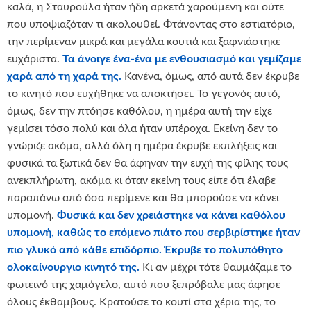
καλά, η Σταυρούλα ήταν ήδη αρκετά χαρούμενη και ούτε
που υποψιαζόταν τι ακολουθεί. Φτάνοντας στο εστιατόριο,
την περίμεναν μικρά και μεγάλα κουτιά και ξαφνιάστηκε
ευχάριστα.
Τα άνοιγε ένα-ένα με ενθουσιασμό και γεμίζαμε
χαρά από τη χαρά της.
Κανένα, όμως, από αυτά δεν έκρυβε
το κινητό που ευχήθηκε να αποκτήσει. Το γεγονός αυτό,
όμως, δεν την πτόησε καθόλου, η ημέρα αυτή την είχε
γεμίσει τόσο πολύ και όλα ήταν υπέροχα. Εκείνη δεν το
γνώριζε ακόμα, αλλά όλη η ημέρα έκρυβε εκπλήξεις και
φυσικά τα ξωτικά δεν θα άφηναν την ευχή της φίλης τους
ανεκπλήρωτη, ακόμα κι όταν εκείνη τους είπε ότι έλαβε
παραπάνω από όσα περίμενε και θα μπορούσε να κάνει
υπομονή.
Φυσικά και δεν χρειάστηκε να κάνει καθόλου
υπομονή, καθώς το επόμενο πιάτο που σερβιρίστηκε ήταν
πιο γλυκό από κάθε επιδόρπιο. Έκρυβε το πολυπόθητο
ολοκαίνουργιο κινητό της.
Κι αν μέχρι τότε θαυμάζαμε το
φωτεινό της χαμόγελο, αυτό που ξεπρόβαλε μας άφησε
όλους έκθαμβους. Κρατούσε το κουτί στα χέρια της, το