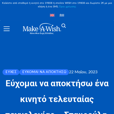
Καλέστε από σταθερό ή κινητό στο 19808 ή στείλτε WISH στο 19808 και δωρίστε 2€ με μια
κλήση ή ένα SMS,
Όροι χρέωσης
22 Μαΐου, 2023
ΕΥΧΈΣ
ΕΎΧΟΜΑΙ ΝΑ ΑΠΟΚΤΉΣΩ
Εύχομαι να αποκτήσω ένα
κινητό τελευταίας