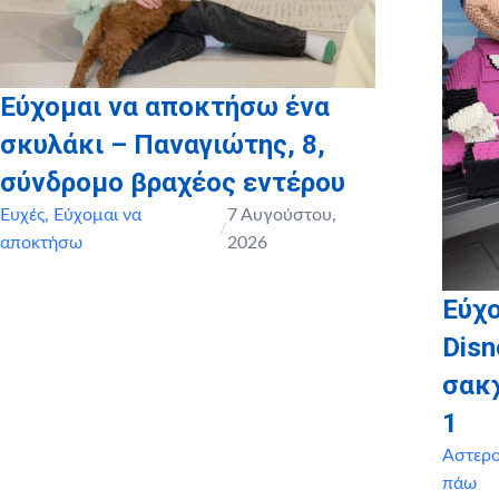
Εύχομαι να αποκτήσω ένα
σκυλάκι – Παναγιώτης, 8,
σύνδρομο βραχέος εντέρου
Ευχές
,
Εύχομαι να
7 Αυγούστου,
/
αποκτήσω
2026
Εύχο
Disn
σακ
1
Αστερ
πάω