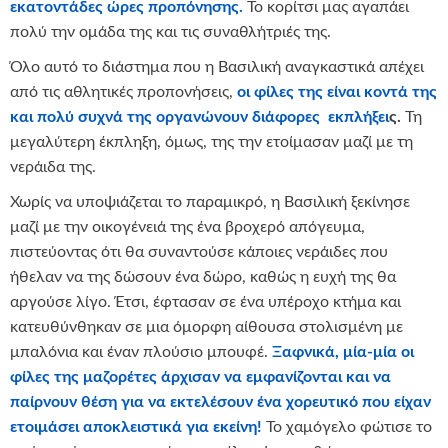
εκατοντάδες ώρες προπόνησης.
Το κορίτσι μας αγαπάει
πολύ την ομάδα της και τις συναθλήτριές της.
Όλο αυτό το διάστημα που η Βασιλική αναγκαστικά απέχει
από τις αθλητικές προπονήσεις,
οι φίλες της είναι κοντά της
και πολύ συχνά της οργανώνουν διάφορες εκπλήξει
ς.
Τη
μεγαλύτερη έκπληξη, όμως, της την ετοίμασαν μαζί με τη
νεράιδα της.
Χωρίς να υποψιάζεται το παραμικρό, η Βασιλική ξεκίνησε
μαζί με την οικογένειά της ένα βροχερό απόγευμα,
πιστεύοντας ότι θα συναντούσε κάποιες νεράιδες που
ήθελαν να της δώσουν ένα δώρο, καθώς η ευχή της θα
αργούσε λίγο. Έτσι, έφτασαν σε ένα υπέροχο κτήμα και
κατευθύνθηκαν σε μια όμορφη αίθουσα στολισμένη με
μπαλόνια και έναν πλούσιο μπουφέ.
Ξαφνικά, μία-μία οι
φίλες της μαζορέτες άρχισαν να εμφανίζονται και να
παίρνουν θέση για να εκτελέσουν ένα χορευτικό που είχαν
ετοιμάσει αποκλειστικά για εκείνη!
Το χαμόγελο φώτισε το