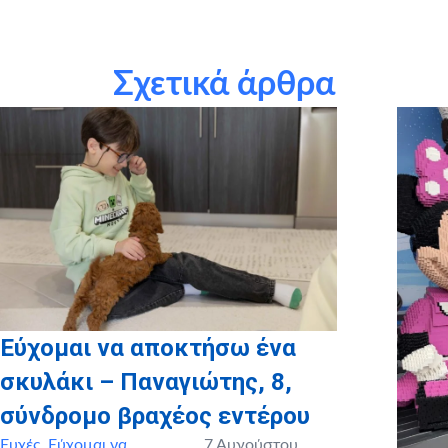
τους χορηγούς σε είδος: Κτήμα Μπραϊμνιώτη-Μεσόγειος,
Apivita, Άρτιστον, ζαχαροπλαστείο Ανεμώνη, MyIkona
Σχετικά άρθρα
την εταιρεία
Craftbox.gr
για την αποστολή birthday box –
έκπληξη σε όλα τα παιδιά μας, καθώς και το
myikona.gr
για
τη χορηγία όλων των προσωποποιημένων φωτογραφικών
άλμπουμ των παιδιών μας!
Εύχομαι να αποκτήσω ένα
σκυλάκι – Παναγιώτης, 8,
σύνδρομο βραχέος εντέρου
Ευχές
,
Εύχομαι να
7 Αυγούστου,