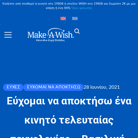
Καλέστε από σταθερό ή κινητό στο 19808 ή στείλτε WISH στο 19808 και δωρίστε 2€ με μια
κλήση ή ένα SMS,
Όροι χρέωσης
28 Ιουνίου, 2021
ΕΥΧΈΣ
ΕΎΧΟΜΑΙ ΝΑ ΑΠΟΚΤΉΣΩ
Εύχομαι να αποκτήσω ένα
κινητό τελευταίας