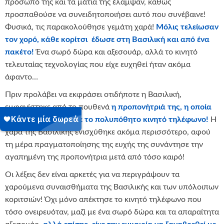
πρόσωπό της και τα μάτια της έλαμψαν, καθώς
προσπαθούσε να συνειδητοποιήσει αυτό που συνέβαινε!
Φυσικά, τις παρακολούθησε γεμάτη χαρά!
Μόλις τελείωσαν
τον χορό, κάθε κορίτσι έδωσε στη Βασιλική και από ένα
πακέτο!
Ένα σωρό δώρα και αξεσουάρ, αλλά το κινητό
τελευταίας τεχνολογίας που είχε ευχηθεί ήταν ακόμα
άφαντο…
Πριν προλάβει να εκφράσει οτιδήποτε η Βασιλική,
εμφανίστηκε από το πουθενά
η προπονήτριά της, η οποία
τελικά της παρέδωσε το πολυπόθητο κινητό τηλέφωνο!
Η
χαρά της Βασιλικής ενισχύθηκε ακόμα περισσότερο, αφού
τη μέρα πραγματοποίησης της ευχής της συνάντησε την
αγαπημένη της προπονήτρια μετά από τόσο καιρό!
Οι λέξεις δεν είναι αρκετές για να περιγράψουν τα
χαρούμενα συναισθήματα της Βασιλικής και των υπόλοιπων
κοριτσιών! Όχι μόνο απέκτησε το κινητό τηλέφωνο που
τόσο ονειρευόταν, μαζί με ένα σωρό δώρα και τα απαραίτητα