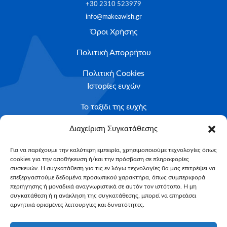
+30 2310 523979
info@makeawish.gr
Όροι Χρήσης
Πολιτική Απορρήτου
Πολιτική Cookies
Ιστορίες ευχών
Το ταξίδι της ευχής
Κριτήρια Καταλληλότητας
Διαχείριση Συγκατάθεσης
Υποβολή Αιτήματος
Για να παρέχουμε την καλύτερη εμπειρία, χρησιμοποιούμε τεχνολογίες όπως
cookies για την αποθήκευση ή/και την πρόσβαση σε πληροφορίες
NEWSLETTER
συσκευών. Η συγκατάθεση για τις εν λόγω τεχνολογίες θα μας επιτρέψει να
Email*
επεξεργαστούμε δεδομένα προσωπικού χαρακτήρα, όπως συμπεριφορά
περιήγησης ή μοναδικά αναγνωριστικά σε αυτόν τον ιστότοπο. Η μη
συγκατάθεση ή η ανάκληση της συγκατάθεσης, μπορεί να επηρεάσει
αρνητικά ορισμένες λειτουργίες και δυνατότητες.