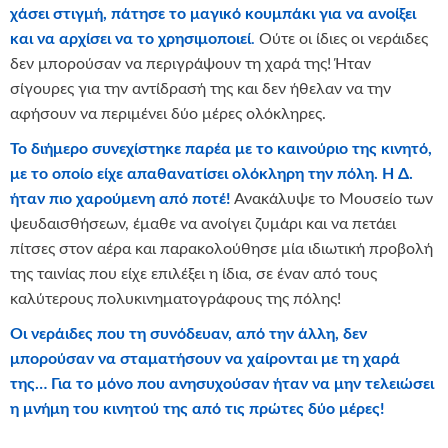
χάσει στιγμή, πάτησε το μαγικό κουμπάκι για να ανοίξει
και να αρχίσει να το χρησιμοποιεί
.
Ούτε οι ίδιες οι νεράιδες
δεν μπορούσαν να περιγράψουν τη χαρά της! Ήταν
σίγουρες για την αντίδρασή της και δεν ήθελαν να την
αφήσουν να περιμένει δύο μέρες ολόκληρες.
Το διήμερο συνεχίστηκε παρέα με το καινούριο της κινητό,
με το οποίο είχε απαθανατίσει ολόκληρη την πόλη. Η Δ.
ήταν πιο χαρούμενη από ποτέ!
Ανακάλυψε το Μουσείο των
ψευδαισθήσεων, έμαθε να ανοίγει ζυμάρι και να πετάει
πίτσες στον αέρα και παρακολούθησε μία ιδιωτική προβολή
της ταινίας που είχε επιλέξει η ίδια, σε έναν από τους
καλύτερους πολυκινηματογράφους της πόλης!
Οι νεράιδες που τη συνόδευαν, από την άλλη, δεν
μπορούσαν να σταματήσουν να χαίρονται με τη χαρά
της… Για το μόνο που ανησυχούσαν ήταν να μην τελειώσει
η μνήμη του κινητού της από τις πρώτες δύο μέρες!