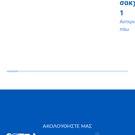
σακ
1
Αστερ
πάω
ΑΚΟΛΟΥΘΗΣΤΕ ΜΑΣ