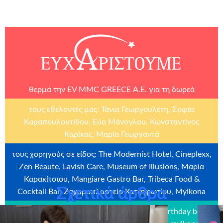
θερμά την
EV MMC GREECE Α.Ε.
για τη δωρεά
τους εθελοντές μας: Τάνια Γεωργουλέτη, Σοφία
Καραπουλουτίδου, Εύα Μάνογλου, Κωνσταντίνος
Καρίκας, Μαρία Γεωργαντά
τους χορηγούς σε είδος: The Modernist Hotel, Cineplexx,
Zen Beaute, Lavish Care, Museum of Illusions, Μαρία
Καρακίτσιου, Mangiare Gastro Bar, Tribeca Food &
Σχετικά άρθρα
Cocktail Bar, Ζαχαροπλαστείο Χατζηφωτίου, MyIkona
την εταιρεία
Craftbox.gr
για την αποστολή birthday box –