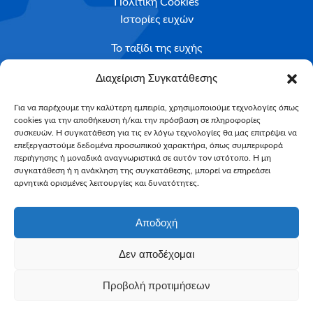
Πολιτική Cookies
Ιστορίες ευχών
Το ταξίδι της ευχής
Κριτήρια Καταλληλότητας
Διαχείριση Συγκατάθεσης
Υποβολή Αιτήματος
Για να παρέχουμε την καλύτερη εμπειρία, χρησιμοποιούμε τεχνολογίες όπως
cookies για την αποθήκευση ή/και την πρόσβαση σε πληροφορίες
NEWSLETTER
συσκευών. Η συγκατάθεση για τις εν λόγω τεχνολογίες θα μας επιτρέψει να
Email*
επεξεργαστούμε δεδομένα προσωπικού χαρακτήρα, όπως συμπεριφορά
περιήγησης ή μοναδικά αναγνωριστικά σε αυτόν τον ιστότοπο. Η μη
συγκατάθεση ή η ανάκληση της συγκατάθεσης, μπορεί να επηρεάσει
αρνητικά ορισμένες λειτουργίες και δυνατότητες.
Αποδοχή
Δεν αποδέχομαι
Make-A-Wish Greece © 2025
Προβολή προτιμήσεων
All Rights Reserved
Web Magic by
Toulange