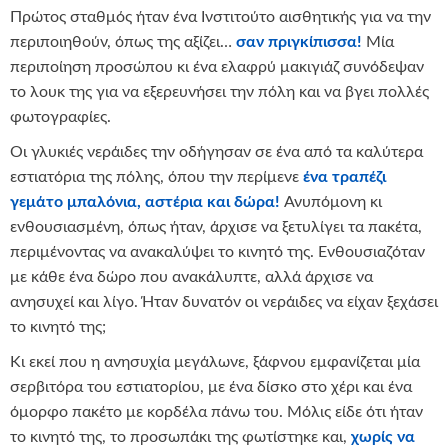
Πρώτος σταθμός ήταν ένα Ινστιτούτο αισθητικής για να την
περιποιηθούν, όπως της αξίζει…
σαν πριγκίπισσα!
Μία
περιποίηση προσώπου κι ένα ελαφρύ μακιγιάζ συνόδεψαν
το λουκ της για να εξερευνήσει την πόλη και να βγει πολλές
φωτογραφίες.
Οι γλυκιές νεράιδες την οδήγησαν σε ένα από τα καλύτερα
εστιατόρια της πόλης, όπου την περίμενε
ένα τραπέζι
γεμάτο μπαλόνια, αστέρια και δώρα!
Ανυπόμονη κι
ενθουσιασμένη, όπως ήταν, άρχισε να ξετυλίγει τα πακέτα,
περιμένοντας να ανακαλύψει το κινητό της. Ενθουσιαζόταν
με κάθε ένα δώρο που ανακάλυπτε, αλλά άρχισε να
ανησυχεί και λίγο. Ήταν δυνατόν οι νεράιδες να είχαν ξεχάσει
το κινητό της;
Κι εκεί που η ανησυχία μεγάλωνε, ξάφνου εμφανίζεται μία
σερβιτόρα του εστιατορίου, με ένα δίσκο στο χέρι και ένα
όμορφο πακέτο με κορδέλα πάνω του. Μόλις είδε ότι ήταν
το κινητό της, το προσωπάκι της φωτίστηκε και,
χωρίς να