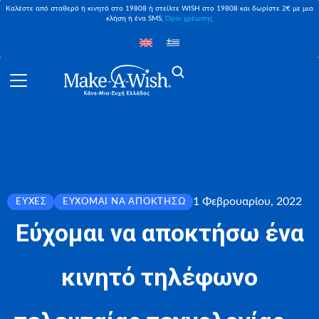
Καλέστε από σταθερό ή κινητό στο 19808 ή στείλτε WISH στο 19808 και δωρίστε 2€ με μια
κλήση ή ένα SMS,
Όροι χρέωσης
1 Φεβρουαρίου, 2022
ΕΥΧΈΣ
ΕΎΧΟΜΑΙ ΝΑ ΑΠΟΚΤΉΣΩ
Εύχομαι να αποκτήσω ένα
κινητό τηλέφωνο