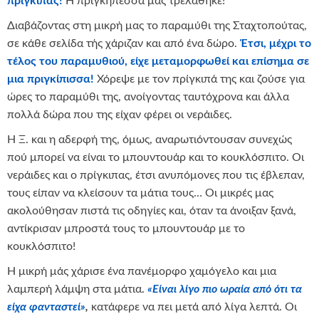
πρίγκιπας!
Η πριγκηπέσσα μας τρελάθηκε!
Διαβάζοντας στη μικρή μας το παραμύθι της Σταχτοπούτας,
σε κάθε σελίδα τής χάριζαν και από ένα δώρο.
Έτσι, μέχρι το
τέλος του παραμυθιού, είχε μεταμορφωθεί και επίσημα σε
μια πριγκίπισσα!
Χόρεψε με τον πρίγκιπά της και ζούσε για
ώρες το παραμύθι της, ανοίγοντας ταυτόχρονα και άλλα
πολλά δώρα που της είχαν φέρει οι νεράιδες.
Η Ξ. και η αδερφή της, όμως, αναρωτιόντουσαν συνεχώς
πού μπορεί να είναι το μπουντουάρ και το κουκλόσπιτο. Οι
νεράιδες και ο πρίγκιπας, έτσι ανυπόμονες που τις έβλεπαν,
τους είπαν να κλείσουν τα μάτια τους… Οι μικρές μας
ακολούθησαν πιστά τις οδηγίες και, όταν τα άνοιξαν ξανά,
αντίκρισαν μπροστά τους το μπουντουάρ με το
κουκλόσπιτο!
Η μικρή μάς χάρισε ένα πανέμορφο χαμόγελο και μια
λαμπερή λάμψη στα μάτια.
«Είναι λίγο πιο ωραία από ότι τα
είχα φανταστεί»
,
κατάφερε να πει μετά από λίγα λεπτά. Οι