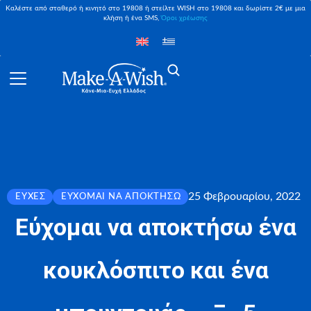
Καλέστε από σταθερό ή κινητό στο 19808 ή στείλτε WISH στο 19808 και δωρίστε 2€ με μια
κλήση ή ένα SMS,
Όροι χρέωσης
25 Φεβρουαρίου, 2022
ΕΥΧΈΣ
ΕΎΧΟΜΑΙ ΝΑ ΑΠΟΚΤΉΣΩ
Εύχομαι να αποκτήσω ένα
κουκλόσπιτο και ένα