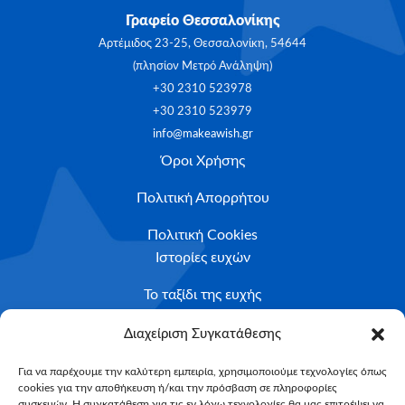
Γραφείο Θεσσαλονίκης
Αρτέμιδος 23-25, Θεσσαλονίκη, 54644
(πλησίον Μετρό Ανάληψη)
+30 2310 523978
+30 2310 523979
info@makeawish.gr
Όροι Χρήσης
Πολιτική Απορρήτου
Πολιτική Cookies
Ιστορίες ευχών
Το ταξίδι της ευχής
Κριτήρια Καταλληλότητας
Διαχείριση Συγκατάθεσης
Υποβολή Αιτήματος
Για να παρέχουμε την καλύτερη εμπειρία, χρησιμοποιούμε τεχνολογίες όπως
cookies για την αποθήκευση ή/και την πρόσβαση σε πληροφορίες
NEWSLETTER
συσκευών. Η συγκατάθεση για τις εν λόγω τεχνολογίες θα μας επιτρέψει να