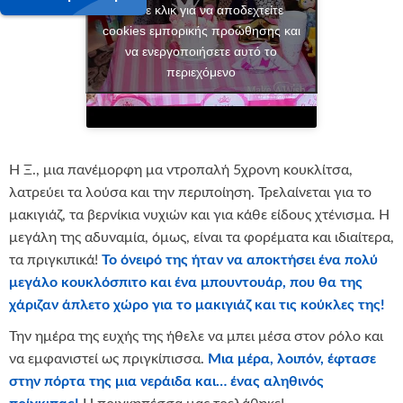
Κάντε κλικ για να αποδεχτείτε
cookies εμπορικής προώθησης και
να ενεργοποιήσετε αυτό το
περιεχόμενο
Η Ξ., μια πανέμορφη μα ντροπαλή 5χρονη κουκλίτσα,
λατρεύει τα λούσα και την περιποίηση. Τρελαίνεται για το
μακιγιάζ, τα βερνίκια νυχιών και για κάθε είδους χτένισμα. Η
μεγάλη της αδυναμία, όμως, είναι τα φορέματα και ιδιαίτερα,
τα πριγκιπικά!
Το όνειρό της ήταν να αποκτήσει ένα πολύ
μεγάλο κουκλόσπιτο και ένα μπουντουάρ, που θα της
χάριζαν άπλετο χώρο για το μακιγιάζ και τις κούκλες της!
Την ημέρα της ευχής της ήθελε να μπει μέσα στον ρόλο και
να εμφανιστεί ως πριγκίπισσα.
Μια μέρα, λοιπόν, έφτασε
στην πόρτα της μια νεράιδα και… ένας αληθινός