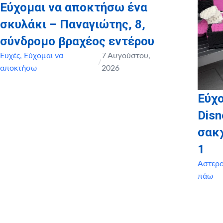
Εύχομαι να αποκτήσω ένα
σκυλάκι – Παναγιώτης, 8,
σύνδρομο βραχέος εντέρου
Ευχές
,
Εύχομαι να
7 Αυγούστου,
/
αποκτήσω
2026
Εύχο
Disn
σακ
1
Αστερ
πάω