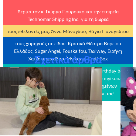
θερμά τον κ. Γιώργο Γιουρούκο και την εταιρεία
Technomar Shipping Inc.
για τη δωρεά
τους εθελοντές μας: Άννα Μάνογλου, Βάγια Παναγιώτου
τους χορηγούς σε είδος: Κρατικό Θέατρο Βορείου
Ελλάδος, Sugar Angel, Fouska.fou, Taxiway, Ειρήνη
Σχετικά άρθρα
Χατζηκυριακίδου, Myikona, Craft Box
την εταιρεία
Craftbox.gr
για την αποστολή birthday box –
έκπληξη σε όλα τα παιδιά μας, καθώς και το
myikona.gr
για τη χορηγία όλων των προσωποποιημένων
φωτογραφικών άλμπουμ των παιδιών μας!