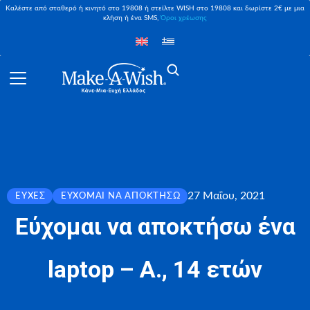
Καλέστε από σταθερό ή κινητό στο 19808 ή στείλτε WISH στο 19808 και δωρίστε 2€ με μια
κλήση ή ένα SMS,
Όροι χρέωσης
27 Μαΐου, 2021
ΕΥΧΈΣ
ΕΎΧΟΜΑΙ ΝΑ ΑΠΟΚΤΉΣΩ
Εύχομαι να αποκτήσω ένα
laptop – Α., 14 ετών