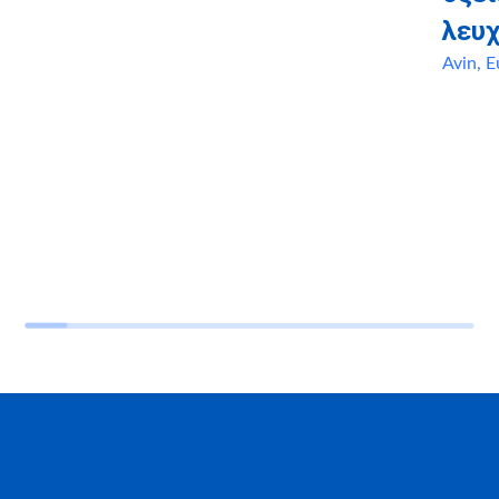
λευχ
Avin
,
Ε