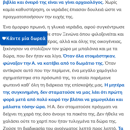
βιβλία και όνειρό της είναι να γίνει αρχαιολόγος.
Χωρίς
καμία καθυστέρηση, οι νεράιδες έπιασαν δουλειά ώστε να
πραγματοποιήσουν την ευχής της.
Ένα όμορφο πρωινό, η γλυκιά νεράιδα, αφού συγκέντρωσε
τα δώρα της Α., έφτασε στον Ξενώνα όπου φιλοξενείται και
με τη βοήθεια της μητέρας, αλλά και όλης της οικογένειας,
ξεκίνησαν να στολίζουν τον χώρο με μπαλόνια και με τα
δώρα, που δεν ήταν και λίγα.
Όταν όλα ετοιμάστηκαν,
φώναξαν την Α. να κατέβει από το δωμάτιο της.
Όταν
αντίκρισε αυτό που την περίμενε, ένα μεγάλο χαμόγελο
σχηματίστηκε στο πρόσωπό της, το οποίο παρέμεινε
φωτεινό καθ’ όλη τη διάρκεια της επίσκεψής μας.
Η μητέρα
της συγκινημένη, δεν σταματούσε να μας λέει ότι πρώτη
φορά μετά από πολύ καιρό την βλέπει να χαμογελάει και
μάλιστα τόσην ώρα.
Η Α. δεν σταματούσε πράγματι να
δείχνει τη χαρά της όσο άνοιγε τα πακέτα της. Δεν ήθελε να
χαλάσει ούτε το χαρτί που ήταν τυλιγμένα τα δώρα της.
Ζούσε τη διαδικασία του ανοίγματος λεπτό προς λεπτό.
Τα