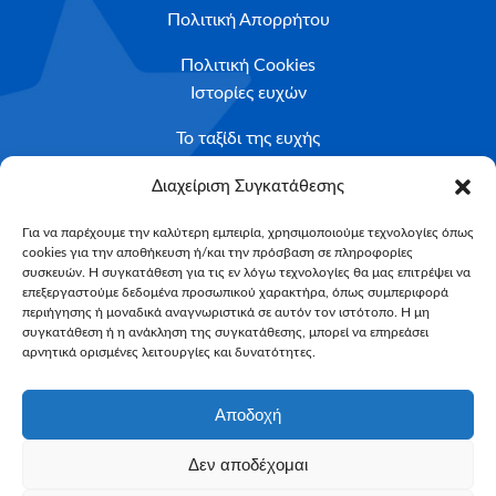
Πολιτική Απορρήτου
Πολιτική Cookies
Ιστορίες ευχών
Το ταξίδι της ευχής
Κριτήρια Καταλληλότητας
Διαχείριση Συγκατάθεσης
Υποβολή Αιτήματος
Για να παρέχουμε την καλύτερη εμπειρία, χρησιμοποιούμε τεχνολογίες όπως
cookies για την αποθήκευση ή/και την πρόσβαση σε πληροφορίες
NEWSLETTER
συσκευών. Η συγκατάθεση για τις εν λόγω τεχνολογίες θα μας επιτρέψει να
Email*
επεξεργαστούμε δεδομένα προσωπικού χαρακτήρα, όπως συμπεριφορά
περιήγησης ή μοναδικά αναγνωριστικά σε αυτόν τον ιστότοπο. Η μη
συγκατάθεση ή η ανάκληση της συγκατάθεσης, μπορεί να επηρεάσει
αρνητικά ορισμένες λειτουργίες και δυνατότητες.
Αποδοχή
Δεν αποδέχομαι
Make-A-Wish Greece © 2025