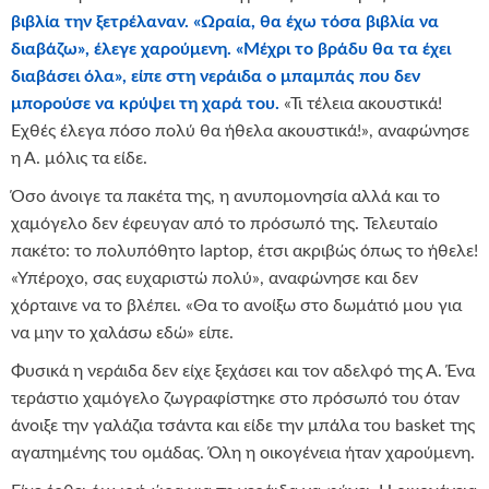
βιβλία την ξετρέλαναν. «Ωραία, θα έχω τόσα βιβλία να
διαβάζω», έλεγε χαρούμενη. «Μέχρι το βράδυ θα τα έχει
διαβάσει όλα», είπε στη νεράιδα ο μπαμπάς που δεν
μπορούσε να κρύψει τη χαρά του.
«Τι τέλεια ακουστικά!
Εχθές έλεγα πόσο πολύ θα ήθελα ακουστικά!», αναφώνησε
η Α. μόλις τα είδε.
Όσο άνοιγε τα πακέτα της, η ανυπομονησία αλλά και το
χαμόγελο δεν έφευγαν από το πρόσωπό της. Τελευταίο
πακέτο: το πολυπόθητο laptop, έτσι ακριβώς όπως το ήθελε!
«Υπέροχο, σας ευχαριστώ πολύ», αναφώνησε και δεν
χόρταινε να το βλέπει. «Θα το ανοίξω στο δωμάτιό μου για
να μην το χαλάσω εδώ» είπε.
Φυσικά η νεράιδα δεν είχε ξεχάσει και τον αδελφό της Α. Ένα
τεράστιο χαμόγελο ζωγραφίστηκε στο πρόσωπό του όταν
άνοιξε την γαλάζια τσάντα και είδε την μπάλα του basket της
αγαπημένης του ομάδας. Όλη η οικογένεια ήταν χαρούμενη.