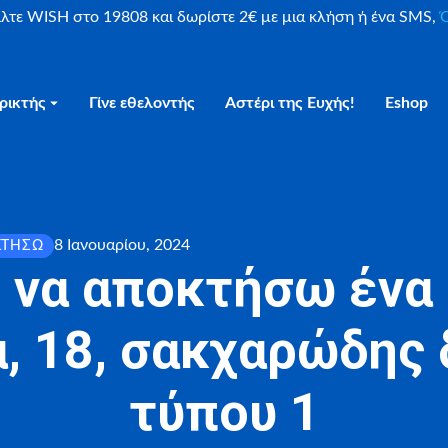
είλτε WISH στο 19808 και δωρίστε 2€ με μια κλήση ή ένα SMS,
Ο
ρικτής
Γίνε εθελοντής
Αστέρι της Ευχής!
Eshop
8 Ιανουαρίου, 2024
ΚΤΉΣΩ
 να αποκτήσω ένα 
, 18, σακχαρώδης
τύπου 1