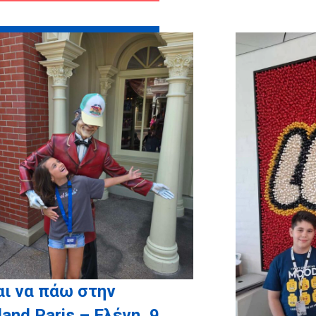
ς χορηγούς σε είδος: HOTEL
ΟΣ ΓΚΑΡΟΣ, ΒΥΡΩΝ
 WITH LOVE, BLUESOFT,
ΟΤΑΞΙ ΙΩΑΝΝΙΝΩΝ
ι να πάω στην
land Paris – Ελένη, 9,