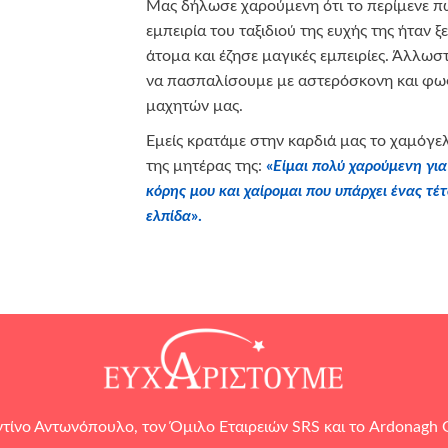
Μας δήλωσε χαρούμενη ότι το περίμενε π
εμπειρία του ταξιδιού της ευχής της ήταν 
άτομα και έζησε μαγικές εμπειρίες. Άλλωστ
να πασπαλίσουμε με αστερόσκονη και φως
μαχητών μας.
Εμείς κρατάμε στην καρδιά μας το χαμόγελ
της μητέρας της:
«
Είμαι πολύ χαρούμενη γι
κόρης μου και χαίρομαι που υπάρχει ένας τέτ
ελπίδα
».
τίνο Αντωνόπουλο, τον
Όμιλο Εταιρειών SRS
και το
Ardonagh 