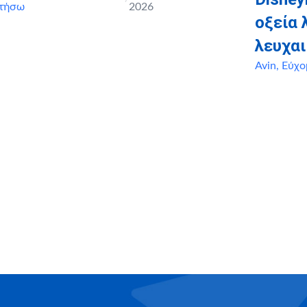
τήσω
2026
οξεία
λευχαι
Avin
,
Εύχο