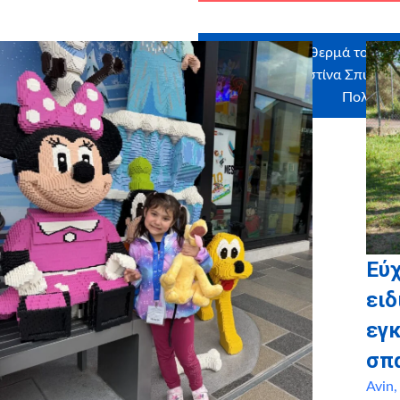
Ευχαριστούμε θερμά τους εθ
στην ευχή: Χριστίνα Σπυρογ
Πολυχρο
Εύ
ειδ
εγ
σπ
Avin