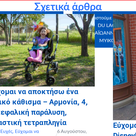
Σχετικά άρθρα
ελοντές που έλαβαν μέρος
Ευχαριστούμε θερμά του
ιώτη, Κατερίνα Μανού, Ήβη
DU LAC, ΧΡΗΣΤ
νιάδου
ΠΑΠΑΪΩΑΝΝΟΥ, SWEET
MYIKONA, ΡΑΔΙ
χομαι να αποκτήσω ένα
ικό κάθισμα – Αρμονία, 4,
κεφαλική παράλυση,
αστική τετραπληγία
Εύχομα
,
Ευχές
,
Εύχομαι να
6 Αυγούστου,
Disney
/