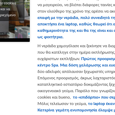
τε cookies
να μαγειρεύει, να βλέπει διάφορες ταινίες 
και να
στον ελεύθερο της χρόνο της αρέσει να ακ
ριεχόμενο
επαφή με την νεράιδα, πολύ συνειδητά της
αποκτήσει ένα laptop, καθώς θεωρεί ότι ε
καθημερινότητα της και θα της είναι και
ως φοιτήτρια.
Η νεράιδα χαμογέλασε και ξεκίνησε να διορ
που θα κατέληγε στην ημέρα εκπλήρωσης,
ευχάριστων εκπλήξεων.
Πρώτος προορισμό
κέντρο
Spa
. Μια δόση χαλάρωσης και ευεξί
δύο αδελφές απόλαυσαν ξεχωριστές υπηρ
Επόμενος προορισμός, άκρως λαχταριστός
καταπληκτικό εστιατόριο δοκιμάζοντας ξεχ
οικογενειακό γεύμα. Παρόλο που γνωρίζου
cookies και bueno,
το «επιδόρπιο» που σ
Μόλις τελείωσαν το γεύμα,
το
laptop
έκανε
Κατερίνα γεμάτη ανυπομονησία έλαμψε μό