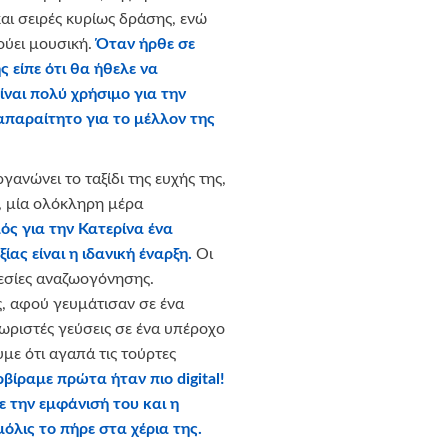
και σειρές κυρίως δράσης, ενώ
ούει μουσική.
Όταν ήρθε σε
 είπε ότι θα ήθελε να
ίναι πολύ χρήσιμο για την
 απαραίτητο για το μέλλον της
γανώνει το ταξίδι της ευχής της,
 μία ολόκληρη μέρα
ς για την Κατερίνα ένα
ας είναι η ιδανική έναρξη.
Οι
εσίες αναζωογόνησης.
, αφού γευμάτισαν σε ένα
ωριστές γεύσεις σε ένα υπέροχο
με ότι αγαπά τις τούρτες
ερβίραμε πρώτα ήταν πιο
digital
!
 την εμφάνισή του και η
λις το πήρε στα χέρια της.