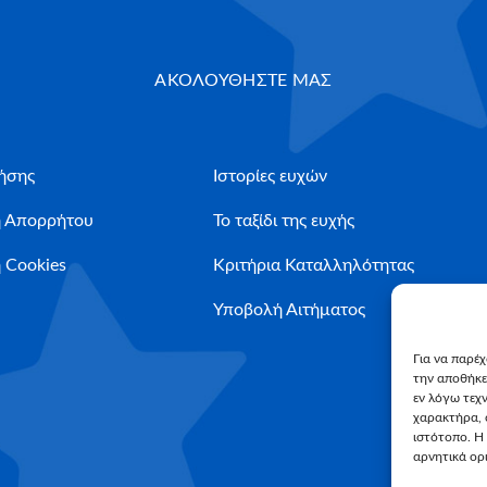
ΑΚΟΛΟΥΘΗΣΤΕ ΜΑΣ
ήσης
Ιστορίες ευχών
ή Απορρήτου
Το ταξίδι της ευχής
 Cookies
Κριτήρια Καταλληλότητας
Υποβολή Αιτήματος
Για να παρέ
την αποθήκε
εν λόγω τεχ
χαρακτήρα, 
ιστότοπο. Η
αρνητικά ορι