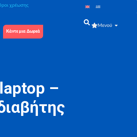
́ροι χρέωσης
Μενού
Κάντε μια Δωρεά
laptop –
 διαβήτης