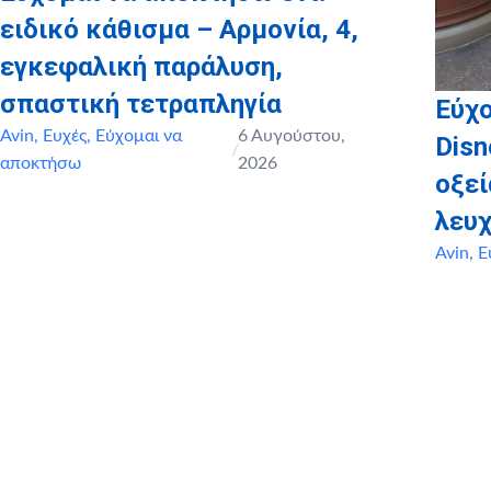
ειδικό κάθισμα – Αρμονία, 4,
εγκεφαλική παράλυση,
σπαστική τετραπληγία
Εύχο
Avin
,
Ευχές
,
Εύχομαι να
6 Αυγούστου,
Disn
/
αποκτήσω
2026
οξε
λευχ
Avin
,
Ε