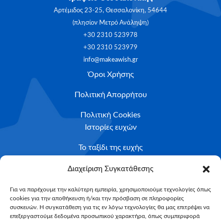
Αρτέμιδος 23-25, Θεσσαλονίκη, 54644
(πλησίον Μετρό Ανάληψη)
+30 2310 523978
+30 2310 523979
info@makeawish.gr
Όροι Χρήσης
Πολιτική Απορρήτου
Πολιτική Cookies
Ιστορίες ευχών
Το ταξίδι της ευχής
Κριτήρια Καταλληλότητας
Διαχείριση Συγκατάθεσης
Υποβολή Αιτήματος
Για να παρέχουμε την καλύτερη εμπειρία, χρησιμοποιούμε τεχνολογίες όπως
cookies για την αποθήκευση ή/και την πρόσβαση σε πληροφορίες
NEWSLETTER
συσκευών. Η συγκατάθεση για τις εν λόγω τεχνολογίες θα μας επιτρέψει να
Email*
επεξεργαστούμε δεδομένα προσωπικού χαρακτήρα, όπως συμπεριφορά