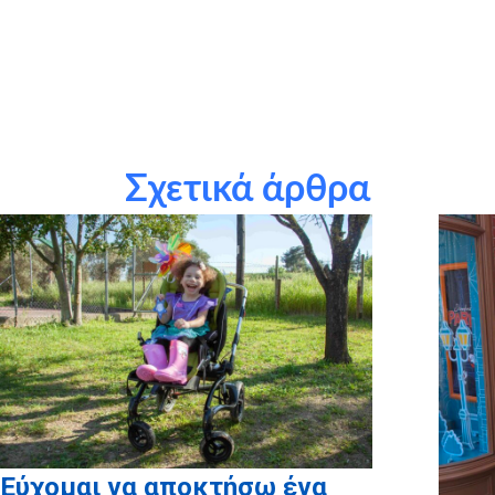
θερμά την εταιρεία
Elite Strom
για τη δωρεά
τους εθελοντές μας: Αναστασία Δημητράντζου
τους χορηγούς σε είδος: Τσαρουχά Βασιλική,
Ζαχαροπλαστείο Passarella, BOX Food For Your Mood
Σχετικά άρθρα
την εταιρεία
Craftbox.gr
για την αποστολή birthday box –
έκπληξη σε όλα τα παιδιά μας, καθώς και το
myikona.gr
για
τη χορηγία όλων των προσωποποιημένων φωτογραφικών
άλμπουμ των παιδιών μας!
Εύχομαι να αποκτήσω ένα