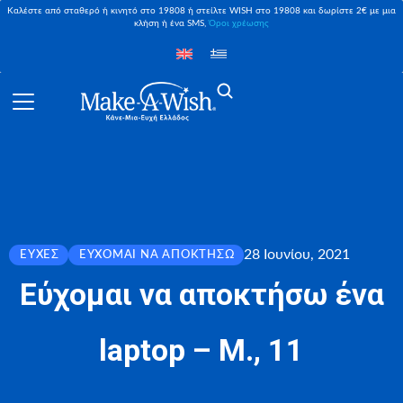
Καλέστε από σταθερό ή κινητό στο 19808 ή στείλτε WISH στο 19808 και δωρίστε 2€ με μια
κλήση ή ένα SMS,
Όροι χρέωσης
28 Ιουνίου, 2021
ΕΥΧΈΣ
ΕΎΧΟΜΑΙ ΝΑ ΑΠΟΚΤΉΣΩ
Εύχομαι να αποκτήσω ένα
laptop – Μ., 11