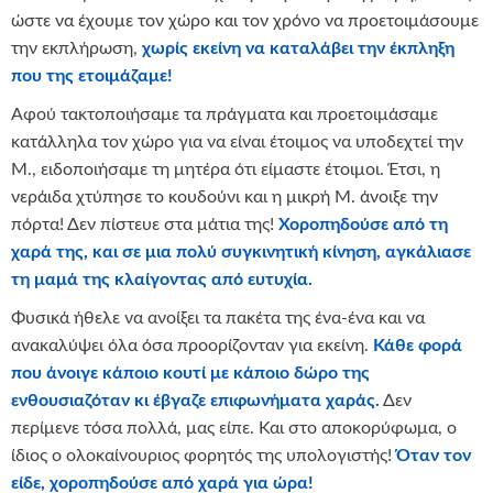
ώστε να έχουμε τον χώρο και τον χρόνο να προετοιμάσουμε
την εκπλήρωση,
χωρίς εκείνη να καταλάβει την έκπληξη
που της ετοιμάζαμε!
Αφού τακτοποιήσαμε τα πράγματα και προετοιμάσαμε
κατάλληλα τον χώρο για να είναι έτοιμος να υποδεχτεί την
Μ., ειδοποιήσαμε τη μητέρα ότι είμαστε έτοιμοι. Έτσι, η
νεράιδα χτύπησε το κουδούνι και η μικρή Μ. άνοιξε την
πόρτα! Δεν πίστευε στα μάτια της!
Χοροπηδούσε από τη
χαρά της, και σε μια πολύ συγκινητική κίνηση, αγκάλιασε
τη μαμά της κλαίγοντας από ευτυχία.
Φυσικά ήθελε να ανοίξει τα πακέτα της ένα-ένα και να
ανακαλύψει όλα όσα προορίζονταν για εκείνη.
Κάθε φορά
που άνοιγε κάποιο κουτί με κάποιο δώρο της
ενθουσιαζόταν κι έβγαζε επιφωνήματα χαράς.
Δεν
περίμενε τόσα πολλά, μας είπε. Και στο αποκορύφωμα, ο
ίδιος ο ολοκαίνουριος φορητός της υπολογιστής!
Όταν τον
είδε, χοροπηδούσε από χαρά για ώρα!