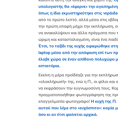
υπολογιστής θα «έφερνε» την αγαπημένη 
όπως η ίδια εκμυστηρεύτηκε στις νεράιδε
από το πρώτο λεπτό, αλλά μέσα στις εβδ
την πρώτη επαφή μέχρι την εκπλήρωση, οι
να ανακαλύψουν και άλλα πράγματα που τη
ώριμη και κατασταλαγμένη, είναι ένα παιδί
Έτσι, το ταξίδι της ευχής αφιερώθηκε σ
laptop
μέσα από την απόφαση επί των π
έλαβε χώρα σε έναν απίθανο πολυχώρο με 
εστιατόρια.
Εκείνη η μέρα προϊδέαζε για την εκπλήρωσ
«ολοκλήρωσή» της, ενώ η Π., οι φίλοι και ο
να εκφράσουν την ευγνωμοσύνη τους. Κορ
πραγματοποιήθηκε φωτογράφηση της πρω
επαγγελματία φωτογράφο!
Η ευχή της Π.
αυτού που λέμε στο «ευχόσπιτο»: καμία μ
όσο κι αν έτσι φαίνεται αρχικά.