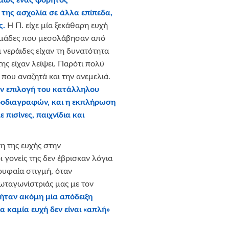
της ασχολία σε άλλα επίπεδα,
ς.
Η Π. είχε μία ξεκάθαρη ευχή
ομάδες που μεσολάβησαν από
 νεράιδες είχαν τη δυνατότητα
ς είχαν λείψει. Παρότι πολύ
 που αναζητά και την ανεμελιά.
την επιλογή του κατάλληλου
ροδιαγραφών, και η εκπλήρωση
πισίνες, παιχνίδια και
η της ευχής στην
ι γονείς της δεν έβρισκαν λόγια
υφαία στιγμή, όταν
ταγωνίστριάς μας με τον
 ήταν ακόμη μία απόδειξη
α καμία ευχή δεν είναι «απλή»