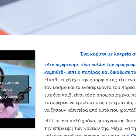
Ένα κορίτσι με λατρεία 
«
Δεν περιμέναμε τόσα πολλά! Την προηγούμ
κοιμηθεί
!», είπε ο πατέρας και δικαίωσε 
Η κάθε ευχή έχει την ομορφιά της: είτε ένα
τε cookies
τον κόσμο και τα ενδιαφέροντά του παρέα μ
και να
είτε ένα παιδί είναι τόσο αποφασισμένο, π
ριεχόμενο
καταφέρεις να εμπλουτίσεις την εμπειρία, ώ
να ζήσουν κάτι πέρα από αυτό που φαντάζ
Η Π. περνά πολύ χρόνο, φτιάχνοντας βιντεά
την επίβλεψη των γονέων της. Μέχρι να τ
κάλυπτε αυτή την ανάγκη και χόμπι της.
Ό