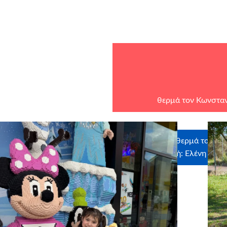
θερμά τον Κωνσταν
Ευχαριστούμε θερμά τους εθ
στην ευχή: Ελένη Ρίζο