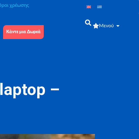
́ροι χρέωσης
Μενού
Κάντε μια Δωρεά
laptop –