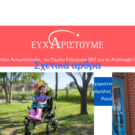
τίνο Αντωνόπουλο, τον
Όμιλο Εταιρειών SRS
και το
Ardonagh 
Σχετικά άρθρα
ελοντές που έλαβαν μέρος
Ευχαριστούμε θερμά 
υ, Λία Μιχαλοπούλου
Ιπποκάμηλος – Πάρκο Α
Passion for Art