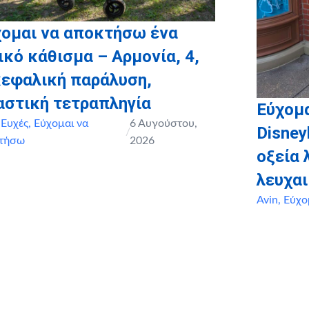
χομαι να αποκτήσω ένα
ικό κάθισμα – Αρμονία, 4,
κεφαλική παράλυση,
αστική τετραπληγία
Εύχομα
,
Ευχές
,
Εύχομαι να
6 Αυγούστου,
Disney
/
τήσω
2026
οξεία
λευχαι
Avin
,
Εύχο