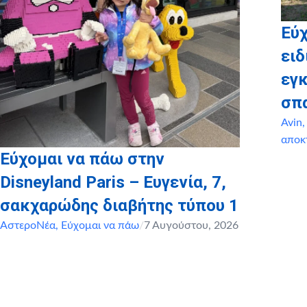
Εύ
ειδ
εγ
σπ
Avin
αποκ
Εύχομαι να πάω στην
Disneyland Paris – Ευγενία, 7,
σακχαρώδης διαβήτης τύπου 1
ΑστεροΝέα
,
Εύχομαι να πάω
/
7 Αυγούστου, 2026