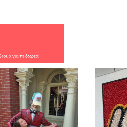
Group
για τη δωρεά!
τους χορηγούς σε είδος:
ναψυχής – Σχολή Ιππασίας,
, Da Vinci, Μyikona