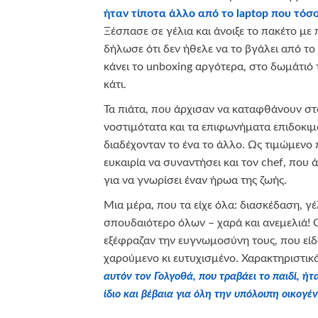
ήταν τίποτα άλλο από το
laptop
που τόσο
Ξέσπασε σε γέλια και άνοιξε το πακέτο με 
δήλωσε ότι δεν ήθελε να το βγάλει από το 
κάνει το unboxing αργότερα, στο δωμάτιό 
κάτι.
Τα πιάτα, που άρχισαν να καταφθάνουν στο
νοστιμότατα και τα επιφωνήματα επιδοκιμ
διαδέχονταν το ένα το άλλο. Ως τιμώμενο 
ευκαιρία να συναντήσει και τον chef, που 
για να γνωρίσει έναν ήρωα της ζωής.
Μια μέρα, που τα είχε όλα: διασκέδαση, γέ
σπουδαιότερο όλων – χαρά και ανεμελιά! Ο
εξέφραζαν την ευγνωμοσύνη τους, που είδα
χαρούμενο κι ευτυχισμένο. Χαρακτηριστικά
αυτόν τον Γολγοθά, που τραβάει το παιδί, ήτ
ίδιο και βέβαια για όλη την υπόλοιπη οικογέν