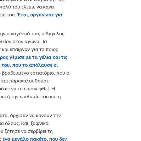
 πολύ του έλειπε να κάνει
φια του.
Έτσι, οργάνωσε για
ην οικογένειά του, ο Άγγελος
υθείαν στον αγώνα. Τα
και έπαιρναν για το ποιος
ος γέμισε με τα γέλια και τις
 του, που το απόλαυσε κι
το βραβευμένο εστιατόριο, που ο
ok και παρακολουθούσε
έσει να το επισκεφθεί. Η
αυτή την επιθυμία του και η
ματα, άρχισαν να κάνουν την
 όλους. Και, ξαφνικά,
υ ζήτησε να σερβίρει τη
ο:
ένα μεγάλο πακέτο, που δεν