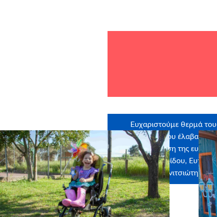
Ευχαριστούμε θερμά του
εθελοντές που έλαβαν μέ
στην εκπλήρωση της ευχής:
Παχατουρίδου, Ευγενία
Μπανιτσιώτη