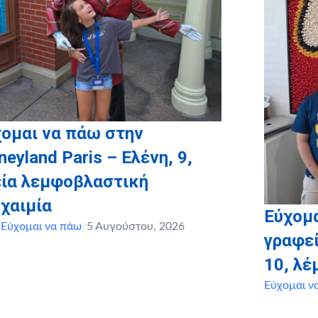
ομαι να πάω στην
neyland Paris – Ελένη, 9,
εία λεμφοβλαστική
χαιμία
Εύχομα
,
Εύχομαι να πάω
/
5 Αυγούστου, 2026
γραφεί
10, λ
Εύχομαι ν