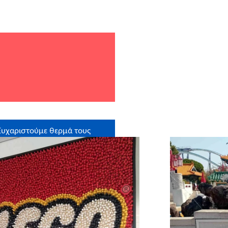
Ευχαριστούμε θερμά τους
στηρικτές σε είδος: Redloop
Creative Agency