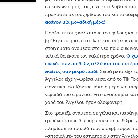
επικοινωνία μαζί του, είχε καταλάβει πόσο
πράγματα με τους φίλους του και τα αδέρ
εκείνον μία μοναδική μέρα!
Παρέα με τους κολλητούς του φίλους και τ
βρέθηκε σε μια πίστα kart και μπήκε κατε
στοιχήματα ανάμεσα στα νέα παιδιά έδιναν 
τελικά θα έκανε τον καλύτερο χρόνο.
Ο χώρ
φωνές των παιδιών, αλλά και του πατέρα
εκείνος σαν μικρό παιδί.
Σειρά μετά είχε 
Άγγελος είχε γνωρίσει μέσα από το Tik T
φανατικά, ελπίζοντας κάποια μέρα να μπορ
νεράιδά του φρόντισε να ικανοποιήσει και 
χαρά του Άγγελου ήταν ολοφάνερη!
Στο τραπέζι, ανάμεσα σε γέλια και πειράγ
εμφάνισή τους διάφορα πακέτα με δώρα για
πλησίασε το τραπέζι τους ο σερβιτόρος, πο
«σπεσιαλιτέ» του εστιατορίου στον Άγγελ