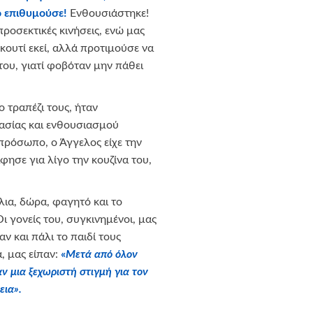
 επιθυμούσε!
Ενθουσιάστηκε!
προσεκτικές κινήσεις, ενώ μας
κουτί εκεί, αλλά προτιμούσε να
του, γιατί φοβόταν μην πάθει
 τραπέζι τους, ήταν
ασίας και ενθουσιασμού
πρόσωπο, ο Άγγελος είχε την
άφησε για λίγο την κουζίνα του,
λια, δώρα, φαγητό και το
ι γονείς του, συγκινημένοι, μας
ν και πάλι το παιδί τους
, μας είπαν:
«
Μετά από όλον
αν μια ξεχωριστή στιγμή για τον
εια».