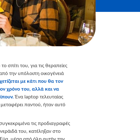
ο σπίτι του, για τις θεραπείες
 από την υπόλοιπη οικογένειά
χετίζεται με κάτι που θα τον
τον χρόνο του, αλλά και να
ίπουν.
Ένα laptop τελευταίας
 μεταφέρει παντού, ήταν αυτό
 συγκεκριμένα τις προδιαγραφές
 νεράιδά του, κατέληξαν στο
 Εύα, μέσα από όλη αυτήν την