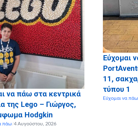
Εύχομαι ν
PortAvent
11, σακχ
τύπου 1
ι να πάω στα κεντρικά
Εύχομαι να πάω
α της Lego – Γιώργος,
έμφωμα Hodgkin
α πάω
/
4 Αυγούστου, 2026