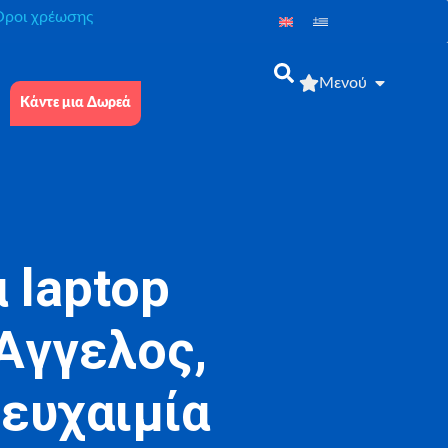
́ροι χρέωσης
Μενού
Κάντε μια Δωρεά
 laptop
Άγγελος,
ευχαιμία