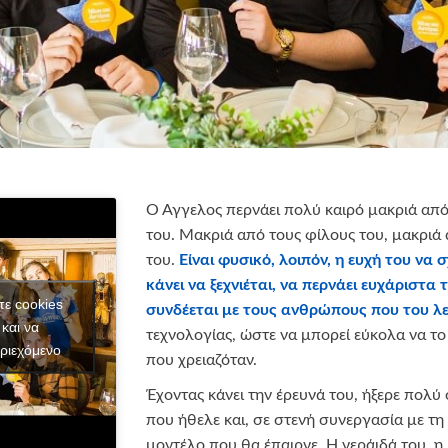
Ο Άγγελος περνάει πολύ καιρό μακριά από τ
του. Μακριά από τους φίλους του, μακριά
του.
Είναι φυσικό, λοιπόν, η ευχή του να σ
κάνει να ξεχνιέται, να περνάει ευχάριστα 
τε cookies
συνδέεται με τους ανθρώπους που του λε
και να
τεχνολογίας, ώστε να μπορεί εύκολα να το
ριεχόμενο
που χρειαζόταν.
Έχοντας κάνει την έρευνά του, ήξερε πολύ
που ήθελε και, σε στενή συνεργασία με τη
μοντέλο που θα έπαιρνε. Η νεράιδά του, η