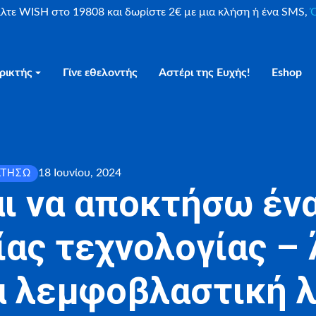
είλτε WISH στο 19808 και δωρίστε 2€ με μια κλήση ή ένα SMS,
Ο
ρικτής
Γίνε εθελοντής
Αστέρι της Ευχής!
Eshop
18 Ιουνίου, 2024
ΚΤΉΣΩ
ι να αποκτήσω ένα
ίας τεχνολογίας – 
ία λεμφοβλαστική λ