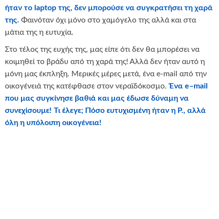
ήταν το laptop της, δεν μπορούσε να συγκρατήσει τη χαρά
της.
Φαινόταν όχι μόνο στο χαμόγελο της αλλά και στα
μάτια της η ευτυχία.
Στο τέλος της ευχής της, μας είπε ότι δεν θα μπορέσει να
κοιμηθεί το βράδυ από τη χαρά της! Αλλά δεν ήταν αυτό η
μόνη μας έκπληξη. Μερικές μέρες μετά, ένα e-mail από την
οικογένειά της κατέφθασε στον νεραϊδόκοσμο.
Ένα
e
–
mail
που μας συγκίνησε βαθιά και μας έδωσε δύναμη να
συνεχίσουμε!
Τι έλεγε; Πόσο ευτυχισμένη ήταν η Ρ., αλλά
όλη η υπόλοιπη οικογένεια!
Ευχαριστούμε θερμά τους εθελοντές που έλαβαν μέρος
στην ευχή: Τάκης Σωτηρίου, Δημητράντζου Αναστασία