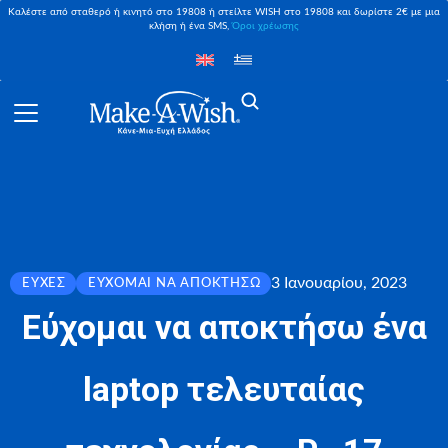
Καλέστε από σταθερό ή κινητό στο 19808 ή στείλτε WISH στο 19808 και δωρίστε 2€ με μια
κλήση ή ένα SMS,
Όροι χρέωσης
3 Ιανουαρίου, 2023
ΕΥΧΈΣ
ΕΎΧΟΜΑΙ ΝΑ ΑΠΟΚΤΉΣΩ
Εύχομαι να αποκτήσω ένα
laptop τελευταίας