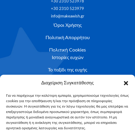
+30 2310 523978
+30 2310 523979
info@makeawish.gr
Όροι Χρήσης
Πολιτική Απορρήτου
Πολιτική Cookies
Ιστορίες ευχών
Το ταξίδι της ευχής
Κριτήρια Καταλληλότητας
Διαχείριση Συγκατάθεσης
Υποβολή Αιτήματος
Για να παρέχουμε την καλύτερη εμπειρία, χρησιμοποιούμε τεχνολογίες όπως
cookies για την αποθήκευση ή/και την πρόσβαση σε πληροφορίες
NEWSLETTER
συσκευών. Η συγκατάθεση για τις εν λόγω τεχνολογίες θα μας επιτρέψει να
Email*
επεξεργαστούμε δεδομένα προσωπικού χαρακτήρα, όπως συμπεριφορά
περιήγησης ή μοναδικά αναγνωριστικά σε αυτόν τον ιστότοπο. Η μη
συγκατάθεση ή η ανάκληση της συγκατάθεσης, μπορεί να επηρεάσει
αρνητικά ορισμένες λειτουργίες και δυνατότητες.