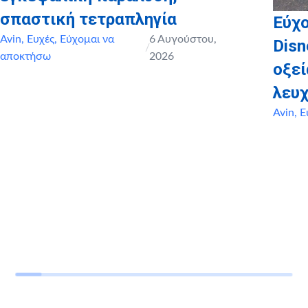
σπαστική τετραπληγία
Εύχο
Avin
,
Ευχές
,
Εύχομαι να
6 Αυγούστου,
Disn
/
αποκτήσω
2026
οξε
λευχ
Avin
,
Ε