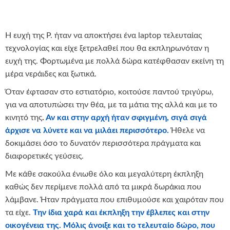
Η ευχή της Ρ. ήταν να αποκτήσει ένα laptop τελευταίας
τεχνολογίας και είχε ξετρελαθεί που θα εκπληρωνόταν η
ευχή της. Φορτωμένα με πολλά δώρα κατέφθασαν εκείνη τη
μέρα νεράιδες και ξωτικά.
Όταν έφτασαν στο εστιατόριο, κοιτούσε παντού τριγύρω,
για να αποτυπώσει την θέα, με τα μάτια της αλλά και με το
κινητό της
.
Αν και στην αρχή ήταν σφιγμένη, σιγά σιγά
άρχισε να λύνετε και να μιλάει περισσότερο.
Ήθελε να
δοκιμάσει όσο το δυνατόν περισσότερα πράγματα και
διαφορετικές γεύσεις.
Με κάθε σακούλα ένιωθε όλο και μεγαλύτερη έκπληξη
καθώς δεν περίμενε πολλά από τα μικρά δωράκια που
λάμβανε. Ήταν πράγματα που επιθυμούσε και χαιρόταν που
τα είχε.
Την ίδια χαρά και έκπληξη την έβλεπες και στην
οικογένεια της. Μόλις άνοιξε και το τελευταίο δώρο, που