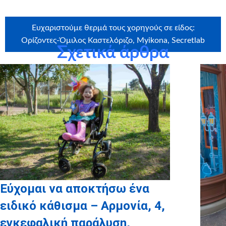
Ευχαριστούμε θερμά τους χορηγούς σε είδος:
Ορίζοντες-Όμιλος Καστελόριζο, Μyikona, Secretlab
Σχετικά άρθρα
Ευχαριστούμε θερμά την εταιρεία
Craftbox.gr
για την
αποστολή birthday box – έκπληξη σε όλα τα παιδιά μας,
καθώς και το
myikona.gr
για τη χορηγία όλων των
προσωποποιημένων φωτογραφικών άλμπουμ!
Εύχομαι να αποκτήσω ένα
ειδικό κάθισμα – Αρμονία, 4,
εγκεφαλική παράλυση,