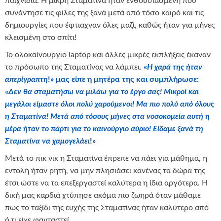
παιχνίδια. Η μικρή Σταματίνα ήταν ενθουσιασμένη που
συνάντησε τις φίλες της ξανά μετά από τόσο καιρό και τις
δημιουργίες που έφτιαχναν όλες μαζί, καθώς ήταν για μήνες
κλεισμένη στο σπίτι!
Το ολοκαίνουργιο laptop και άλλες μικρές εκπλήξεις έκαναν
το πρόσωπο της Σταματίνας να λάμπει.
«
Η χαρά της ήταν
απερίγραπτη
!» μας είπε η μητέρα της και συμπλήρωσε:
«
Δεν θα σταματήσω να μιλάω για το έργο σας! Μικροί και
μεγάλοι είμαστε όλοι πολύ χαρούμενοι! Μα πιο πολύ από όλους
η Σταματίνα! Μετά από τόσους μήνες στα νοσοκομεία αυτή η
μέρα ήταν το πάρτι για το καινούργιο αύριο! Είδαμε ξανά τη
Σταματίνα να χαμογελάει
!»
Μετά το πικ νικ η Σταματίνα έπρεπε να πάει για μάθημα, η
εντολή ήταν ρητή, να μην πλησιάσει κανένας τα δώρα της
έτσι ώστε να τα επεξεργαστεί καλύτερα η ίδια αργότερα. Η
δική μας καρδιά χτύπησε ακόμα πιο ζωηρά όταν μάθαμε
πως το ταξίδι της ευχής της Σταματίνας ήταν καλύτερο από
ό,τι είχε φανταστεί.