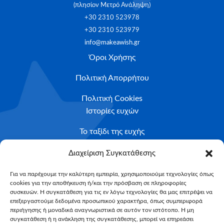
(πλησίον Μετρό Ανάληψη)
+30 2310 523978
+30 2310 523979
info@makeawish.gr
Όροι Χρήσης
Πολιτική Απορρήτου
Πολιτική Cookies
Ιστορίες ευχών
Το ταξίδι της ευχής
Κριτήρια Καταλληλότητας
Διαχείριση Συγκατάθεσης
Υποβολή Αιτήματος
Για να παρέχουμε την καλύτερη εμπειρία, χρησιμοποιούμε τεχνολογίες όπως
cookies για την αποθήκευση ή/και την πρόσβαση σε πληροφορίες
NEWSLETTER
συσκευών. Η συγκατάθεση για τις εν λόγω τεχνολογίες θα μας επιτρέψει να
Email*
επεξεργαστούμε δεδομένα προσωπικού χαρακτήρα, όπως συμπεριφορά
περιήγησης ή μοναδικά αναγνωριστικά σε αυτόν τον ιστότοπο. Η μη
συγκατάθεση ή η ανάκληση της συγκατάθεσης, μπορεί να επηρεάσει