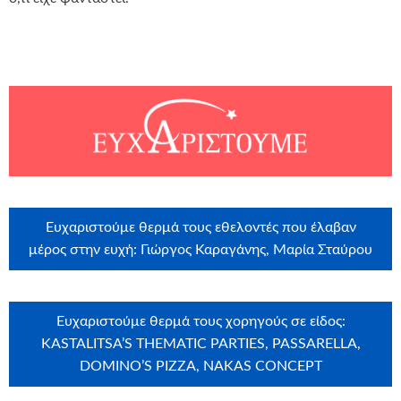
Ευχαριστούμε θερμά τους εθελοντές που έλαβαν
μέρος στην ευχή: Γιώργος Καραγάνης, Μαρία Σταύρου
Ευχαριστούμε θερμά τους χορηγούς σε είδος:
KASTALITSA’S THEMATIC PARTIES, PASSARELLA,
DOMINO’S PIZZA, NAKAS CONCEPT