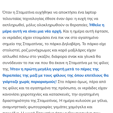
Όταν η Σταματίνα ευχήθηκε να αποκτήσει ένα laptop
τελευταίας τεχνολογίας έθεσε έναν όρο: η ευχή της να
εκπληρωθεί, μόλις ολοκληρωθούν οι θεραπείες.
Ήθελε η
μέρα αυτή να είναι μια νέα αρχή.
Και η ημέρα αυτή έφτασε,
οι νεράιδες είχαν ετοιμάσει ένα πικ νικ στο αγαπημένο
σημείο της Σταματίνας, το πάρκο Δηλαβέρη. Το πάρκο είχε
στολιστεί, ροζ μονόχρωμες και καρό μαξιλάρες είχαν
απλωθεί πάνω στο γκαζόν, διάφορα σνακ και γλυκά θα
συνόδευαν το πικ νικ που θα έκανε η Σταματίνα με τις φίλες
της.
Ήταν η πρώτη μεγάλη γιορτή μετά το πέρας της
θεραπείας της μαζί με τους φίλους της όπου επιτέλους θα
γιόρταζε χωρίς περιορισμούς!
Στο πάρκο όμως, πέρα από
τις φίλες και τα αγαπημένα της πρόσωπα, οι νεράιδες είχαν
κανονίσει χειροτεχνίες και κατασκευές, την αγαπημένη
δραστηριότητα της Σταματίνας. Η ημέρα κυλούσε με γέλια,
αναμνηστικές φωτογραφίες γεμάτες χαμόγελα και