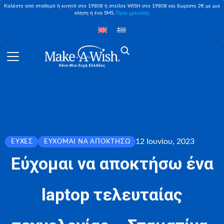
Καλέστε από σταθερό ή κινητό στο 19808 ή στείλτε WISH στο 19808 και δωρίστε 2€ με μια
κλήση ή ένα SMS,
Όροι χρέωσης
12 Ιουνίου, 2023
ΕΥΧΈΣ
ΕΎΧΟΜΑΙ ΝΑ ΑΠΟΚΤΉΣΩ
Εύχομαι να αποκτήσω ένα
laptop τελευταίας