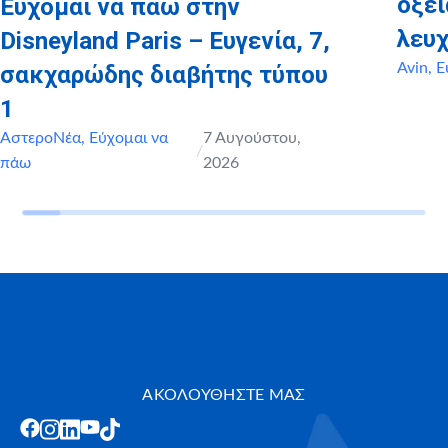
οξε
Εύχομαι να πάω στην
λευχ
Disneyland Paris – Ευγενία, 7,
Avin
,
Ε
σακχαρώδης διαβήτης τύπου
1
ΑστεροΝέα
,
Εύχομαι να
7 Αυγούστου,
/
πάω
2026
ΑΚΟΛΟΥΘΗΣΤΕ ΜΑΣ