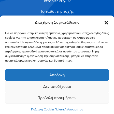
Ιστορίες ευχών
Το ταξίδι της ευχής
Κριτήρια Καταλληλότητας
Διαχείριση Συγκατάθεσης
Υποβολή Αιτήματος
Για να παρέχουμε την καλύτερη εμπειρία, χρησιμοποιούμε τεχνολογίες όπως
cookies για την αποθήκευση ή/και την πρόσβαση σε πληροφορίες
NEWSLETTER
συσκευών. Η συγκατάθεση για τις εν λόγω τεχνολογίες θα μας επιτρέψει να
Email*
επεξεργαστούμε δεδομένα προσωπικού χαρακτήρα, όπως συμπεριφορά
περιήγησης ή μοναδικά αναγνωριστικά σε αυτόν τον ιστότοπο. Η μη
συγκατάθεση ή η ανάκληση της συγκατάθεσης, μπορεί να επηρεάσει
αρνητικά ορισμένες λειτουργίες και δυνατότητες.
Αποδοχή
Δεν αποδέχομαι
Make-A-Wish Greece © 2025
Προβολή προτιμήσεων
All Rights Reserved
Web Magic by
Toulange
Πολιτική Cookies
Πολιτική Απορρήτου