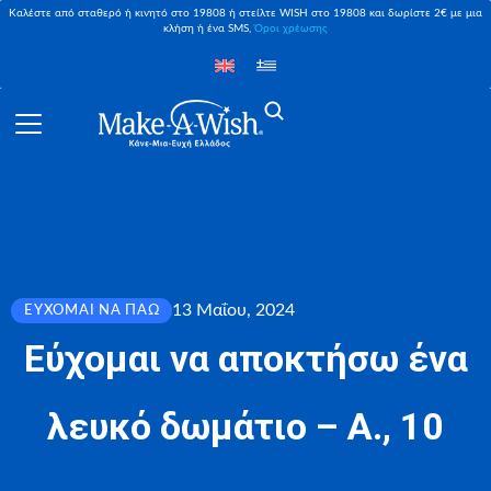
Καλέστε από σταθερό ή κινητό στο 19808 ή στείλτε WISH στο 19808 και δωρίστε 2€ με μια
κλήση ή ένα SMS,
Όροι χρέωσης
13 Μαΐου, 2024
ΕΎΧΟΜΑΙ ΝΑ ΠΆΩ
Εύχομαι να αποκτήσω ένα
λευκό δωμάτιο – Α., 10