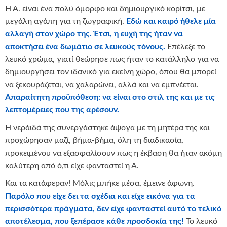
Η Α. είναι ένα πολύ όμορφο και δημιουργικό κορίτσι, με
μεγάλη αγάπη για τη ζωγραφική.
Εδώ και καιρό ήθελε μία
αλλαγή στον χώρο της. Έτσι, η ευχή της ήταν να
αποκτήσει ένα δωμάτιο σε λευκούς τόνους.
Επέλεξε το
λευκό χρώμα, γιατί θεώρησε πως ήταν το κατάλληλο για να
δημιουργήσει τον ιδανικό για εκείνη χώρο, όπου θα μπορεί
να ξεκουράζεται, να χαλαρώνει, αλλά και να εμπνέεται.
Απαραίτητη προϋπόθεση: να είναι στο στιλ της και με τις
λεπτομέρειες που της αρέσουν.
Η νεράιδά της συνεργάστηκε άψογα με τη μητέρα της και
προχώρησαν μαζί, βήμα-βήμα, όλη τη διαδικασία,
προκειμένου να εξασφαλίσουν πως η έκβαση θα ήταν ακόμη
καλύτερη από ό,τι είχε φανταστεί η Α.
Και τα κατάφεραν! Μόλις μπήκε μέσα, έμεινε άφωνη.
Παρόλο που είχε δει τα σχέδια και είχε εικόνα για τα
περισσότερα πράγματα, δεν είχε φανταστεί αυτό το τελικό
αποτέλεσμα, που ξεπέρασε κάθε προσδοκία της!
Το λευκό