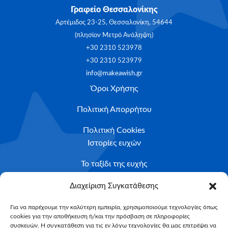
Γραφείο Θεσσαλονίκης
Αρτέμιδος 23-25, Θεσσαλονίκη, 54644
(πλησίον Μετρό Ανάληψη)
+30 2310 523978
+30 2310 523979
info@makeawish.gr
Όροι Χρήσης
Πολιτική Απορρήτου
Πολιτική Cookies
Ιστορίες ευχών
Το ταξίδι της ευχής
Κριτήρια Καταλληλότητας
Διαχείριση Συγκατάθεσης
Υποβολή Αιτήματος
Για να παρέχουμε την καλύτερη εμπειρία, χρησιμοποιούμε τεχνολογίες όπως
cookies για την αποθήκευση ή/και την πρόσβαση σε πληροφορίες
NEWSLETTER
συσκευών. Η συγκατάθεση για τις εν λόγω τεχνολογίες θα μας επιτρέψει να