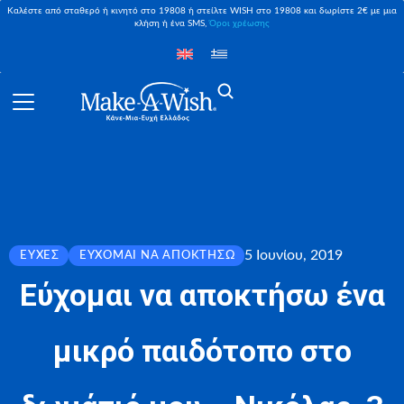
Καλέστε από σταθερό ή κινητό στο 19808 ή στείλτε WISH στο 19808 και δωρίστε 2€ με μια
κλήση ή ένα SMS,
Όροι χρέωσης
5 Ιουνίου, 2019
ΕΥΧΈΣ
ΕΎΧΟΜΑΙ ΝΑ ΑΠΟΚΤΉΣΩ
Εύχομαι να αποκτήσω ένα
μικρό παιδότοπο στο