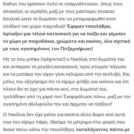
Καθώς του αρέσουν πολύ οι «παιχνιδότοποι», όπως τους
αποκαλεί, οι νεράιδες μαζί με τους μάστορες έπιασαν
δουλειά ώστε το δωμάτιο του να μεταμορφωθεί στον
ολόδικό του χώρο παιχνιδιού!
Έφεραν τσουλήθρα,
έφτιαξαν μια τέλεια κατασκευή για να παίζει και γέμισαν
το χώρο με παιχνιδάκια, χρώματα και εικόνες, όλα σχετικά
με τους αγαπημένους του Πιτζαμοήρωες!
Με το που μπήκε (τρέχοντας!) ο Νικόλας στο δωμάτιό του
και αντίκρισε τη μεγάλη κατασκευή, προς στιγμήν πάγωσε
και τα ματάκια του είχαν γίνει πελώρια από την έκπληξη. Και
μόλις του εξηγήσαμε ότι το είχαμε φτάξει για εκείνον και ότι
πλέον θα το έχει για πάντα εκεί, στο δωμάτιό του,
τρελάθηκε από τη χαρά του! Σκαρφάλωσε πάνω, μαζί με την
αγαπημένη αδελφούλα του και άρχισαν να παίζουν!
Ο Νικόλας δεν είχε μάτια για κανένα άλλο δώρο από αυτά
που του είχαμε πάρει. Χάσαμε το μέτρημα στις φορές που
έκανε πάνω-κάτω την τσουλήθρα,
καταλήγοντας πάντα με