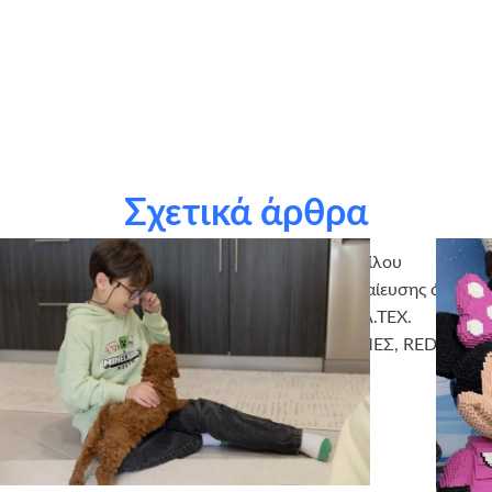
Χωρίς τους εθελοντές μας Μ. Αναγνωστοπούλου, Γ.
Καρβουνά και Β. Γιαννακοπούλου, τίποτα δεν θα ήταν το
ίδιο!
Χορηγοί σε είδος/Sponsors Inkind: Homepraktika, Hotel
Telis, IKEA, Planotech Junior, Sticky, Vitex, Αρτοποιεία
Μπομποτσιάρης, Ζαχαροπλαστείο Fresh Αιγίου
Σχετικά άρθρα
Ευχαριστούμε πάρα πολύ τις εταιρείες του Ομίλου
ΕΛΛΑΚΤΩΡ για την υιοθεσία του σταδίου εκμαίευσης όλων
των Ευχών για το 2019 (ΑΚΤΩΡ, ΗΛΕΚΤΩΡ, ΕΛ.ΤΕΧ.
ΑΝΕΜΟΣ, ΑΤΤΙΚΗ ΟΔΟΣ, ΑΤΤΙΚΕΣ ΔΙΑΔΡΟΜΕΣ, REDS).