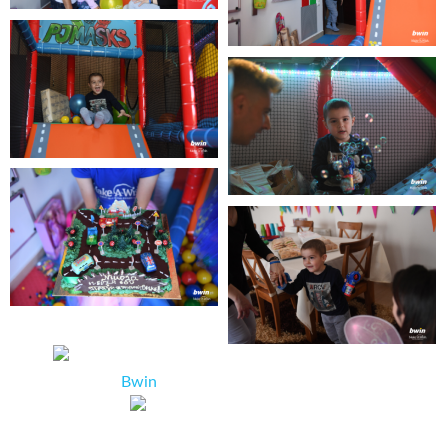
Ευχαριστούμε θερμά
την
Bwin
για την υιοθεσία της ευχής!