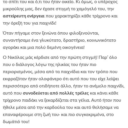
το σπίτι του και ό,τι του ήταν οικείο. Κι όμως, ο υπέροχος
μικρούλης μας, δεν έχασε στιγμή το χαμόγελό του, την
αστείρευτη ενέργεια
που χαρακτηρίζει κάθε τρίχρονο και
την όρεξή του για παιχνίδι!
Όταν πήγαμε στον ξενώνα όπου φιλοξενούνται,
συναντήσαμε ένα γλυκύτατο, δραστήριο, κοινωνικότατο
αγοράκι και μια πολύ δεμένη οικογένεια!
Ο Νικόλας μάς κέρδισε από την πρώτη στιγμή! Παρ’ όλο
που ο διάλογος λόγω της ηλικίας του ήταν πιο
περιορισμένος, μέσα από τα παιχνίδια και τον τρόπο που
εκφραζόταν ήταν ολοφάνερο ότι αυτό που του είχε λείψει
περισσότερο από οτιδήποτε άλλο, ήταν το ανέμελο παιχνίδι,
αυτό που
συνοδεύεται από πολλές τρέλες
και κάνει κάθε
τρίχρονο παιδάκι να ξεκαρδίζεται στα γέλια. Αυτό ήταν που
ήθελε μέσα από την καρδούλα του και αυτό θελήσαμε να
επαναφέρουμε στη ζωή του· και πιο συγκεκριμένα, στο
δωμάτιό του!