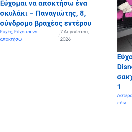
Εύχομαι να αποκτήσω ένα
σκυλάκι – Παναγιώτης, 8,
σύνδρομο βραχέος εντέρου
Ευχές
,
Εύχομαι να
7 Αυγούστου,
/
αποκτήσω
2026
Εύχο
Disn
σακ
1
Αστερ
πάω