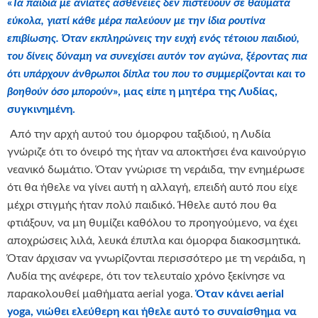
«
Τα παιδιά με ανίατες ασθένειες δεν πιστεύουν σε θαύματα
εύκολα, γιατί κάθε μέρα παλεύουν με την ίδια ρουτίνα
επιβίωσης. Όταν εκπληρώνεις την ευχή ενός τέτοιου παιδιού,
του δίνεις δύναμη να συνεχίσει αυτόν τον αγώνα, ξέροντας πια
ότι υπάρχουν άνθρωποι δίπλα του που το συμμερίζονται και το
βοηθούν όσο μπορούν
», μας είπε η μητέρα της Λυδίας,
συγκινημένη.
Από την αρχή αυτού του όμορφου ταξιδιού, η Λυδία
γνώριζε ότι το όνειρό της ήταν να αποκτήσει ένα καινούργιο
νεανικό δωμάτιο. Όταν γνώρισε τη νεράιδα, την ενημέρωσε
ότι θα ήθελε να γίνει αυτή η αλλαγή, επειδή αυτό που είχε
μέχρι στιγμής ήταν πολύ παιδικό. Ήθελε αυτό που θα
φτιάξουν, να μη θυμίζει καθόλου το προηγούμενο, να έχει
αποχρώσεις λιλά, λευκά έπιπλα και όμορφα διακοσμητικά.
Όταν άρχισαν να γνωρίζονται περισσότερο με τη νεράιδα, η
Λυδία της ανέφερε, ότι τον τελευταίο χρόνο ξεκίνησε να
παρακολουθεί μαθήματα aerial yoga.
Όταν κάνει aerial
yoga, νιώθει ελεύθερη και ήθελε αυτό το συναίσθημα να