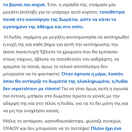
το βιώνει πιο συχνά.
Έτσι, η νεράιδά της, ετοίμασε μία
μεγάλη έκπληξη για το υπέροχο αυτό κορίτσι:
τοποθέτησε
πανιά στο καινούργιο της δωμάτιο, ώστε να κάνει το
αγαπημένο της άθλημα και στο σπίτι.
Η Λυδία, περίμενε με μεγάλη ανυπομονησία να εκπληρωθεί
η ευχή της και κάθε βήμα για αυτή την εκπλήρωσης την
έκανε πανευτυχή! Έβλεπε τα χρώματα που θα έμπαιναν
στους τοίχους, έβλεπε να τοποθετούν τον καθρέφτη, να
κρεμάνε τα πανιά, όμως το τελικό αποτέλεσμα δεν
μπορούσε να το φανταστεί.
Όταν έφτασε η μέρα, λοιπόν,
όπου θα αντίκριζε το δωμάτιό της ολοκληρωμένο, η Λυδία
δεν «κρατιόταν» με τίποτα!
Για να γίνει όμως αυτή η αγωνία
πιο έντονη, μπήκαν στο δωμάτιο πρώτα οι γονείς με την
αδερφή της και στο τέλος η Λυδία, για να το δει μόνη της και
να μη την ενοχλήσει κανείς.
Μόλις το αντίκρισε, κατενθουσιάστηκε, φώναζε συνεχώς
ΟΥΑΟΥ και δεν μπορούσε να το πιστέψει!
Πλέον έχει ένα