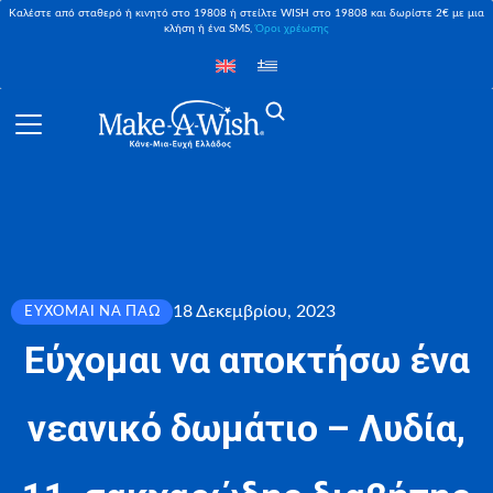
Καλέστε από σταθερό ή κινητό στο 19808 ή στείλτε WISH στο 19808 και δωρίστε 2€ με μια
κλήση ή ένα SMS,
Όροι χρέωσης
18 Δεκεμβρίου, 2023
ΕΎΧΟΜΑΙ ΝΑ ΠΆΩ
Εύχομαι να αποκτήσω ένα
νεανικό δωμάτιο – Λυδία,