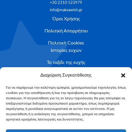
+30 2310 523979
info@makeawish.gr
Όροι Χρήσης
Πολιτική Απορρήτου
Πολιτική Cookies
Ιστορίες ευχών
Το ταξίδι της ευχής
Κριτήρια Καταλληλότητας
Διαχείριση Συγκατάθεσης
Υποβολή Αιτήματος
Για να παρέχουμε την καλύτερη εμπειρία, χρησιμοποιούμε τεχνολογίες όπως
cookies για την αποθήκευση ή/και την πρόσβαση σε πληροφορίες
NEWSLETTER
συσκευών. Η συγκατάθεση για τις εν λόγω τεχνολογίες θα μας επιτρέψει να
Email*
επεξεργαστούμε δεδομένα προσωπικού χαρακτήρα, όπως συμπεριφορά
περιήγησης ή μοναδικά αναγνωριστικά σε αυτόν τον ιστότοπο. Η μη
συγκατάθεση ή η ανάκληση της συγκατάθεσης, μπορεί να επηρεάσει
αρνητικά ορισμένες λειτουργίες και δυνατότητες.