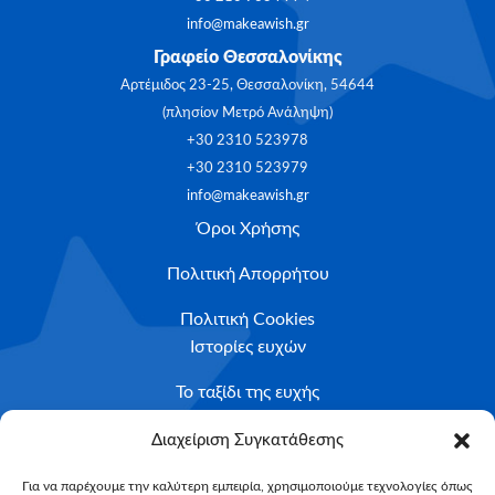
info@makeawish.gr
Γραφείο Θεσσαλονίκης
Αρτέμιδος 23-25, Θεσσαλονίκη, 54644
(πλησίον Μετρό Ανάληψη)
+30 2310 523978
+30 2310 523979
info@makeawish.gr
Όροι Χρήσης
Πολιτική Απορρήτου
Πολιτική Cookies
Ιστορίες ευχών
Το ταξίδι της ευχής
Κριτήρια Καταλληλότητας
Διαχείριση Συγκατάθεσης
Υποβολή Αιτήματος
Για να παρέχουμε την καλύτερη εμπειρία, χρησιμοποιούμε τεχνολογίες όπως