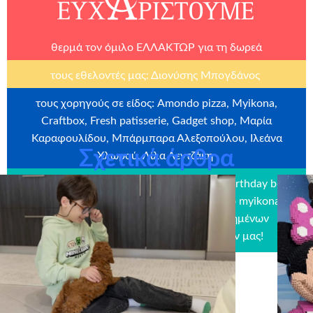
θερμά τον όμιλο
ΕΛΛΑΚΤΩΡ
για τη δωρεά
τους εθελοντές μας: Διονύσης Μπογδάνος
τους χορηγούς σε είδος: Amondo pizza, Myikona,
Craftbox, Fresh patisserie, Gadget shop, Μαρία
Καραφουλίδου, Μπάρμπαρα Αλεξοπούλου, Ιλεάνα
Σχετικά άρθρα
Χλωρού, Λίλα Λεντζάκη
την εταιρεία
Craftbox.gr
για την αποστολή birthday box –
έκπληξη σε όλα τα παιδιά μας, καθώς και το
myikona.gr
για τη χορηγία όλων των προσωποποιημένων
φωτογραφικών άλμπουμ των παιδιών μας!