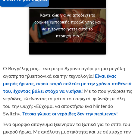
Κάντε κλικ για να αποδεχτείτε
cookies εμπορικής προώθησης και
να ενεργοποιήσετε αυτό το
περιεχόμενο
Ο Βαγγέλης μας… ένα μικρό 8χρονο αγόρι με μια μεγάλη
αγάπη: τα ηλεκτρονικά και την τεχνολογία!
Είναι ένας
μικρός ήρωας, αφού καιρό παλεύει με την χρόνια ασθένειά
του, έχοντας βάλει στόχο να νικήσει!
Με το που γνώρισε τις
νεράιδες, κλείνοντας τα μάτια του σφιχτά, φώναξε με όλη
του την ψυχή: «Εύχομαι να αποκτήσω ένα Nintendo
Switch».
Τέτοια γλύκα οι νεράιδες δεν την περίμεναν!
Ένα όμορφο απόγευμα ξεκίνησαν τα ξωτικά για το σπίτι του
μικρού ήρωα. Με απόλυτη μυστικότητα και με σύμμαχο την