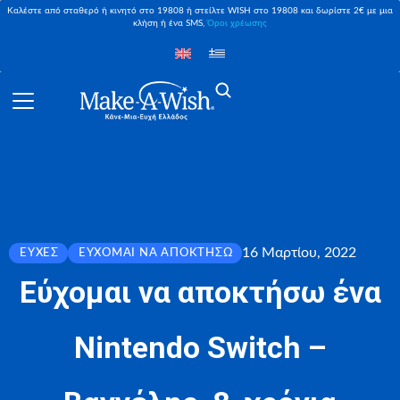
Καλέστε από σταθερό ή κινητό στο 19808 ή στείλτε WISH στο 19808 και δωρίστε 2€ με μια
κλήση ή ένα SMS,
Όροι χρέωσης
16 Μαρτίου, 2022
ΕΥΧΈΣ
ΕΎΧΟΜΑΙ ΝΑ ΑΠΟΚΤΉΣΩ
Εύχομαι να αποκτήσω ένα
Nintendo Switch –