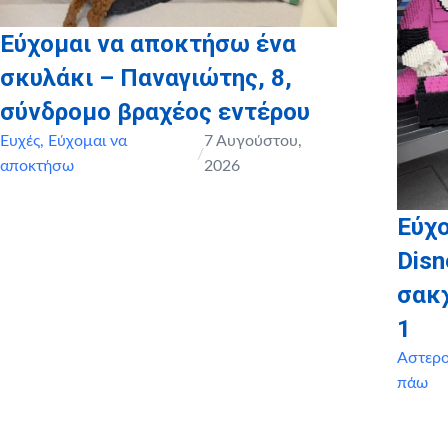
Εύχομαι να αποκτήσω ένα
σκυλάκι – Παναγιώτης, 8,
σύνδρομο βραχέος εντέρου
Ευχές
,
Εύχομαι να
7 Αυγούστου,
/
αποκτήσω
2026
Εύχο
Disn
σακ
1
Αστερ
πάω