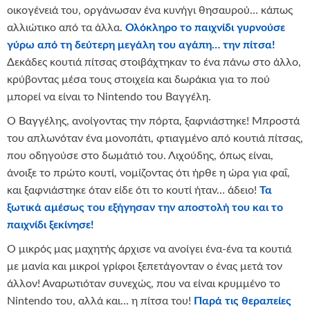
οικογένειά του, οργάνωσαν ένα κυνήγι θησαυρού… κάπως
αλλιώτικο από τα άλλα.
Ολόκληρο το παιχνίδι γυρνούσε
γύρω από τη δεύτερη μεγάλη του αγάπη… την πίτσα!
Δεκάδες κουτιά πίτσας στοιβάχτηκαν το ένα πάνω στο άλλο,
κρύβοντας μέσα τους στοιχεία και δωράκια για το πού
μπορεί να είναι το Nintendo του Βαγγέλη.
Ο Βαγγέλης, ανοίγοντας την πόρτα, ξαφνιάστηκε! Μπροστά
του απλωνόταν ένα μονοπάτι, φτιαγμένο από κουτιά πίτσας,
που οδηγούσε στο δωμάτιό του. Λιχούδης, όπως είναι,
άνοιξε το πρώτο κουτί, νομίζοντας ότι ήρθε η ώρα για φαΐ,
και ξαφνιάστηκε όταν είδε ότι το κουτί ήταν… άδειο!
Τα
ξωτικά αμέσως του εξήγησαν την αποστολή του και το
παιχνίδι ξεκίνησε!
Ο μικρός μας μαχητής άρχισε να ανοίγει ένα-ένα τα κουτιά
με μανία και μικροί γρίφοι ξεπετάγονταν ο ένας μετά τον
άλλον! Αναρωτιόταν συνεχώς, που να είναι κρυμμένο το
Nintendo του, αλλά και… η πίτσα του!
Παρά τις θεραπείες