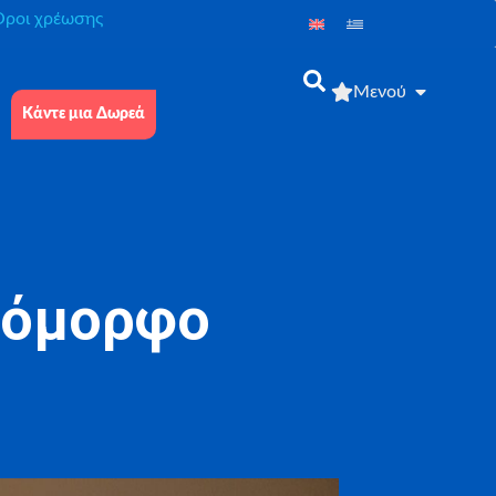
́ροι χρέωσης
Μενού
Κάντε μια Δωρεά
 όμορφο