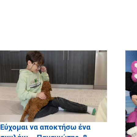
Ευχαριστούμε θερμά τους εθε
που πήραν μέρος στην ευχ
Κωνσταντίνος Καρίκας, Στέ
Ηλιάδου, Στέφανος Λάζ
Εύχομαι να αποκτήσω ένα