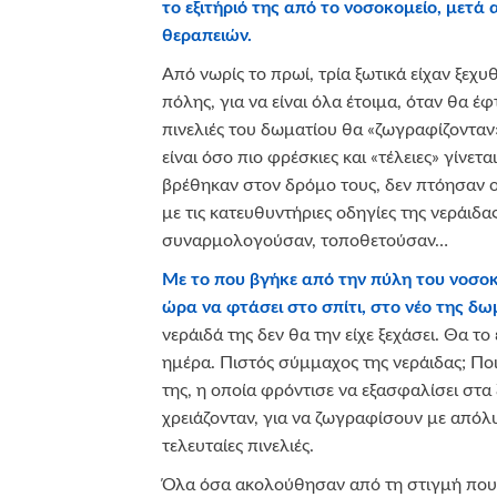
το εξιτήριό της από το νοσοκομείο, μετά
θεραπειών.
Από νωρίς το πρωί, τρία ξωτικά είχαν ξεχ
πόλης, για να είναι όλα έτοιμα, όταν θα έφ
πινελιές του δωματίου θα «ζωγραφίζονταν»
είναι όσο πιο φρέσκιες και «τέλειες» γίνετ
βρέθηκαν στον δρόμο τους, δεν πτόησαν ού
με τις κατευθυντήριες οδηγίες της νεράιδα
συναρμολογούσαν, τοποθετούσαν…
Με το που βγήκε από την πύλη του νοσοκο
ώρα να φτάσει στο σπίτι, στο νέο της δω
νεράιδά της δεν θα την είχε ξεχάσει. Θα το 
ημέρα. Πιστός σύμμαχος της νεράιδας; Πο
της, η οποία φρόντισε να εξασφαλίσει στα
χρειάζονταν, για να ζωγραφίσουν με απόλυτ
τελευταίες πινελιές.
Όλα όσα ακολούθησαν από τη στιγμή που έ