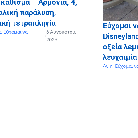
 κάθισμα – Αρμονία, 4,
αλική παράλυση,
ική τετραπληγία
Εύχομαι ν
ς
,
Εύχομαι να
6 Αυγούστου,
Disneyland
/
2026
οξεία λε
λευχαιμία
Avin
,
Εύχομαι ν