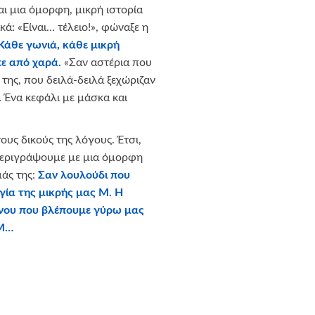
αι μια όμορφη, μικρή ιστορία
κά: «Είναι… τέλειο!», φώναξε η
Κάθε γωνιά, κάθε μικρή
πε από χαρά.
«Σαν αστέρια που
 της, που δειλά-δειλά ξεχώριζαν
 Ένα κεφάλι με μάσκα και
ους δικούς της λόγους. Έτσι,
περιγράψουμε με μια όμορφη
άς της:
Σαν λουλούδι που
γία της μικρής μας Μ. Η
ρόνου που βλέπουμε γύρω μας
 Μ…