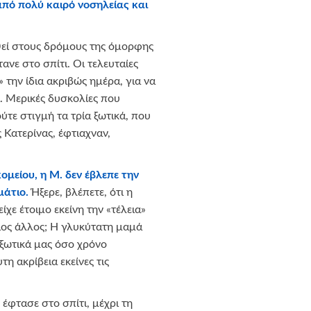
 από πολύ καιρό νοσηλείας και
υθεί στους δρόμους της όμορφης
τανε στο σπίτι. Οι τελευταίες
 την ίδια ακριβώς ημέρα, για να
αι. Μερικές δυσκολίες που
τε στιγμή τα τρία ξωτικά, που
ς Κατερίνας, έφτιαχναν,
μείου, η Μ. δεν έβλεπε την
μάτιο.
Ήξερε, βλέπετε, ότι η
είχε έτοιμο εκείνη την «τέλεια»
ιος άλλος; Η γλυκύτατη μαμά
 ξωτικά μας όσο χρόνο
η ακρίβεια εκείνες τις
φτασε στο σπίτι, μέχρι τη