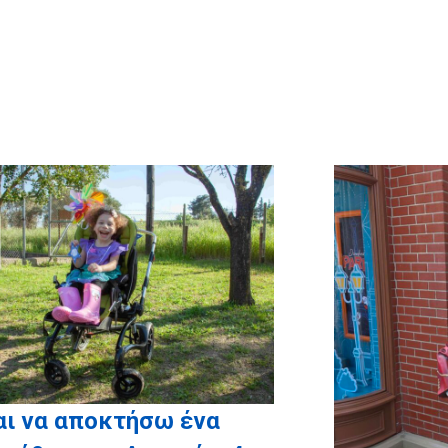
Ευχαριστούμε θερμά την
ία
Craftbox.gr
για την αποστολή
hday box – έκπληξη σε όλα τα
παιδιά μας, καθώς και
ona.gr
για τη χορηγία όλων των
ποποιημένων φωτογραφικών
άλμπουμ!
αι να αποκτήσω ένα