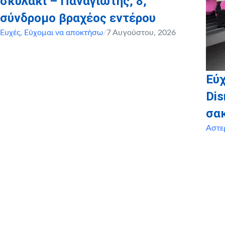
σκυλάκι – Παναγιώτης, 8,
σύνδρομο βραχέος εντέρου
Ευχές
,
Εύχομαι να αποκτήσω
/
7 Αυγούστου, 2026
Εύχ
Dis
σα
Αστε