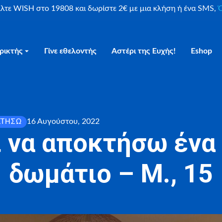
είλτε WISH στο 19808 και δωρίστε 2€ με μια κλήση ή ένα SMS,
Ο
ρικτής
Γίνε εθελοντής
Αστέρι της Ευχής!
Eshop
16 Αυγούστου, 2022
ΚΤΉΣΩ
ι να αποκτήσω ένα
δωμάτιο – Μ., 15