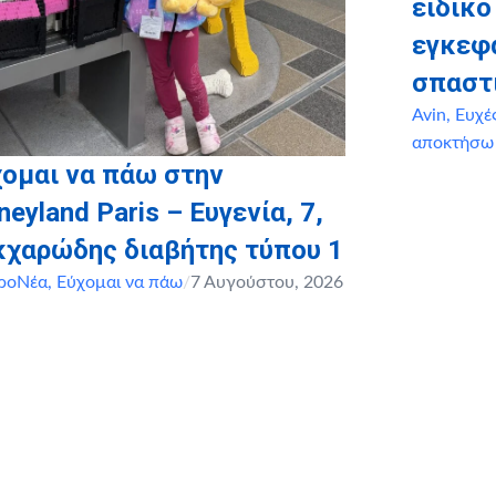
ειδικό
εγκεφ
σπαστ
Avin
,
Ευχέ
αποκτήσω
ομαι να πάω στην
neyland Paris – Ευγενία, 7,
κχαρώδης διαβήτης τύπου 1
ροΝέα
,
Εύχομαι να πάω
/
7 Αυγούστου, 2026