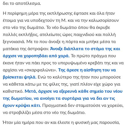
δει το αποτέλεσμα.
Η περίφημη μέρα της εκπλήρωσης έφτασε και όλα ήταν
έτοιμα για να υποδεχτούν τη Μ. και να την καλωσορίσουν
στο νέο της δωμάτιο. Το νέο δωμάτιο όπου θα έκρυβε
πολλές εκπλήξεις, ατελείωτες ώρες παιχνιδιού και πολλή
ξεγνοιασιά. Με το που άνοιξε η πόρτα και μπήκε μέσα τα
ματάκια της άστραψαν.
Άνοιξε διάπλατα το στόμα της και
άρχισε να χοροπηδάει από χαρά.
Το πρώτο πράγμα που
έκανε ήταν να πάει προς το υπερυψωμένο κρεβάτι της και να
αρχίσει να «σκαρφαλώνει».
Της άρεσε η αίσθηση του να
βρίσκεται ψηλά.
Ενώ το καλύτερο της ήταν που μπορούσε
να κάθεται κάτω με τις φίλες της, γιατί πλέον είχε χώρο για
καθιστικό.
Μετά, άρχισε να εξερευνά κάθε σημείο του νέου
της δωματίου, να ανοίγει τα συρτάρια για να δει αν τις
έχουν κρύψει κάτι
.
Πραγματικά δεν σταματούσε να χορεύει,
να στροβιλίζει μέσα στο νέο της δωμάτιο.
Ήταν μία ημέρα που αν και έλειπε η φυσική μας παρουσία,