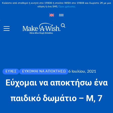
Καλέστε από σταθερό ή κινητό στο 19808 ή στείλτε WISH στο 19808 και δωρίστε 2€ με μια
κλήση ή ένα SMS,
Όροι χρέωσης
6 Ιουλίου, 2021
ΕΥΧΈΣ
ΕΎΧΟΜΑΙ ΝΑ ΑΠΟΚΤΉΣΩ
Εύχομαι να αποκτήσω ένα
παιδικό δωμάτιο – Μ, 7