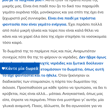
μικρής μας. Είναι ένα παιδί που ζει το δικό του παραμύθι
γεμάτο ουράνια τόξα, μονόκερους και για σπίτι της έχει ένα
ξεχωριστό ροζ συννεφάκι.
Είναι ένα παιδί με τεράστια
φαντασία που είναι γεμάτο ενέργεια.
Έχει περάσει πολλά
από πολύ μικρή ηλικία και τώρα που είναι καλά θέλει να
κάνει και να χαρεί όλα όσα της είχαν στερήσει τα νοσοκομεία
τόσο καιρό.
Το δωμάτιό της το περίμενε πώς και πώς. Αναρωτιόταν
συνεχώς πότε θα της το φέρουν οι νεράιδες.
Δεν ήξερε όμως
ότι ολημερίς και ολονυχτίς νεράιδες και ξωτικά δούλευαν
ακατάπαυστα για να ετοιμάσουν το δωμάτιο, όπως αυτή
το είχε φανταστεί και το ήθελε.
Όταν ξεκίνησαν οι
διαδικασίες των ετοιμασιών, η πόρτα του δωματίου της
έκλεισε. Προσπαθούσε με κάθε τρόπο να τρυπώσει, να δει τι
κρύβεται, πώς είναι αλλά… μάταια. Αναγκαστικά, όπως μας
είπε, έπρεπε να περιμένει. Ήταν ένα μυστήριο γι’ αυτήν, μία
γλυκιά αναμονή. Ποιος, άλλωστε, δε θα αγωνιούσε για να