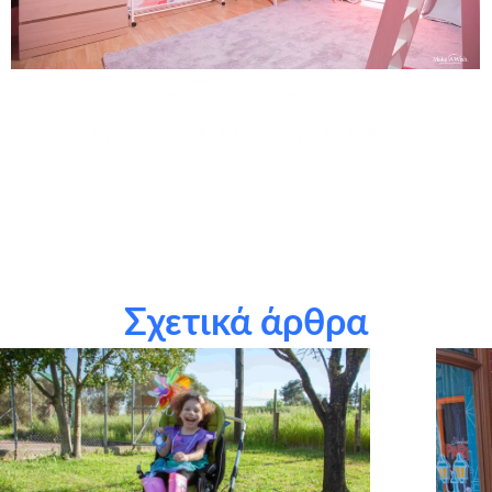
τους χορηγούς σε είδος: Elite Strom, Vitex, ΙΚΕΑ, Playmobil,
Intralink Logistics, Nina Home, The Walt Disney Company
Greece, MyIkona, Nef-Nef- Aithrio, Baby Llama, Home
Accessorie, Giochi Preziosi, Art Photos
Σχετικά άρθρα
την εταιρεία
Craftbox.gr
για την αποστολή birthday box –
έκπληξη σε όλα τα παιδιά μας, καθώς και το
myikona.gr
για
τη χορηγία όλων των προσωποποιημένων φωτογραφικών
άλμπουμ των παιδιών μας!