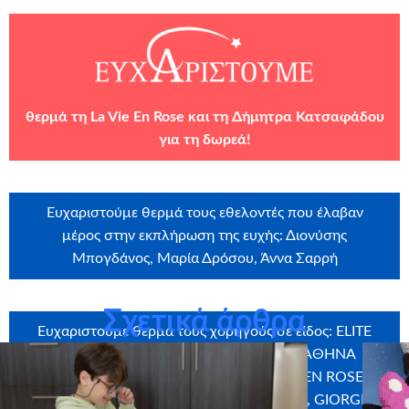
θερμά τη
La Vie En Rose
και τη Δήμητρα Κατσαφάδου
για τη δωρεά!
Ευχαριστούμε θερμά τους εθελοντές που έλαβαν
μέρος στην εκπλήρωση της ευχής: Διονύσης
Μπογδάνος, Μαρία Δρόσου, Άννα Σαρρή
Σχετικά άρθρα
Ευχαριστούμε θερμά τους χορηγούς σε είδος: ELITE
STROM, IKEA, CLICK AND DESIGN – ΑΘΗΝΑ
ΔΗΜΗΤΡΙΑΔΟΥ, VITEX, STICKY, LA VIE EN ROSE,
ΜΕΪΔΑΝΗΣ, EXPERT HELLAS, DOMINO’S, GIORGIO