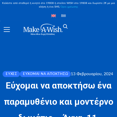
Καλέστε από σταθερό ή κινητό στο 19808 ή στείλτε WISH στο 19808 και δωρίστε 2€ με μια
κλήση ή ένα SMS,
Όροι χρέωσης
13 Φεβρουαρίου, 2024
ΕΥΧΈΣ
ΕΎΧΟΜΑΙ ΝΑ ΑΠΟΚΤΉΣΩ
Εύχομαι να αποκτήσω ένα
παραμυθένιο και μοντέρνο