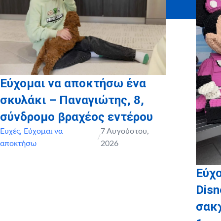
pastry & catering, MYIKONA
Εύχομαι να αποκτήσω ένα
σκυλάκι – Παναγιώτης, 8,
σύνδρομο βραχέος εντέρου
Ευχές
,
Εύχομαι να
7 Αυγούστου,
/
αποκτήσω
2026
Εύχο
Disn
σακ