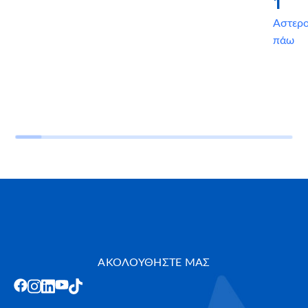
1
Αστερ
πάω
ΑΚΟΛΟΥΘΗΣΤΕ ΜΑΣ