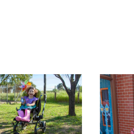
όλων των
προσωποποιημένων
φωτογραφικών άλμπουμ
των παιδιών μας!