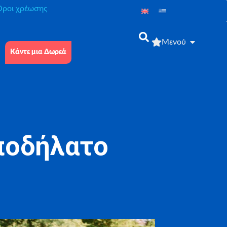
́ροι χρέωσης
Μενού
Κάντε μια Δωρεά
ποδήλατο