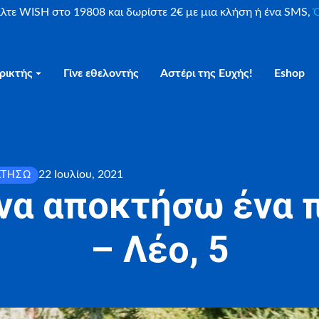
είλτε WISH στο 19808 και δωρίστε 2€ με μια κλήση ή ένα SMS,
Ο
ρικτής
Γίνε εθελοντής
Αστέρι της Ευχής!
Eshop
22 Ιουλίου, 2021
ΚΤΉΣΩ
 να αποκτήσω ένα 
– Λέο, 5