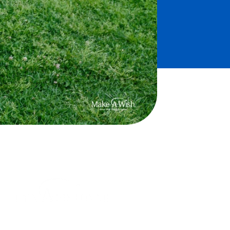
θερμά την
Anytime by