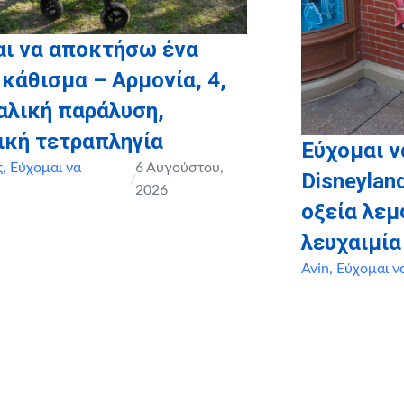
αι να αποκτήσω ένα
 κάθισμα – Αρμονία, 4,
αλική παράλυση,
ική τετραπληγία
Εύχομαι ν
ς
,
Εύχομαι να
6 Αυγούστου,
Disneyland
/
2026
οξεία λε
λευχαιμία
Avin
,
Εύχομαι ν