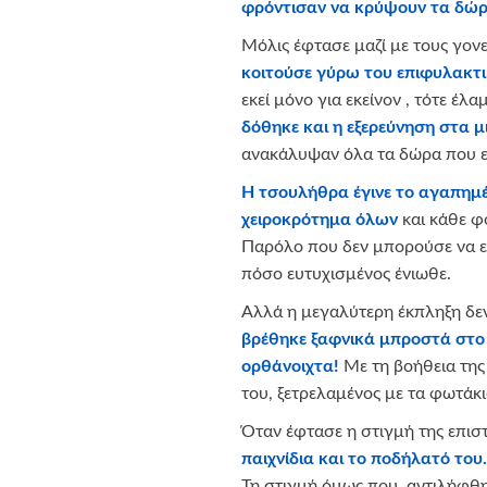
φρόντισαν να κρύψουν τα δώρα
Μόλις έφτασε μαζί με τους γονε
κοιτούσε γύρω του επιφυλακτι
εκεί μόνο για εκείνον , τότε έ
δόθηκε και η εξερεύνηση στα μ
ανακάλυψαν όλα τα δώρα που είχ
Η τσουλήθρα έγινε το αγαπημέ
χειροκρότημα όλων
και κάθε φ
Παρόλο που δεν μπορούσε να εκ
πόσο ευτυχισμένος ένιωθε.
Αλλά η μεγαλύτερη έκπληξη δε
βρέθηκε ξαφνικά μπροστά στο 
ορθάνοιχτα!
Με τη βοήθεια της
του, ξετρελαμένος με τα φωτάκι
Όταν έφτασε η στιγμή της επι
παιχνίδια και το ποδήλατό του…
Τη στιγμή όμως που αντιλήφθηκ