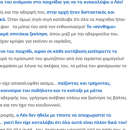
 του ανάμεσα στα παιχνίδια για να τα ανακαλύψει ο Λέο!
ίς και την αδερφή του
,
στην αρχή ήταν διστακτικός και
κά.
Όταν όμως σιγά-σιγά κατάλαβε ότι όλα τα παιχνίδια ήταν
λαμψαν τα μάτια του από τον ενθουσιασμό!
Το «σύνθημα»
ικρά σπιτάκια ξεκίνησε
,
όπου μαζί με την αδερφούλα του,
αν κρύψει για εκείνον οι νεράιδες.
νο του παιχνίδι, αφού σε κάθε κατάβαση εισέπραττε το
ορά το πρόσωπό του φωτιζόταν από ένα τεράστιο χαμόγελο!
φράσει με λόγια τις σκέψεις του, τα μάτια του φανέρωναν το
ν είχε αποκαλυφθεί ακόμα…
παίζοντας και τρέχοντας,
καινούριο του ποδήλατο και το κοίταξε με μάτια
 αδερφής του, γρήγορα ανέβηκε επάνω και ξεκίνησε τις βόλτες
α και τον ήχο του κουδουνιού.
στροφής,
ο Λέο δεν ήθελε με τίποτα να αποχωριστεί τα
 γιατί δεν είχε καταλάβει ότι όλα αυτά είναι πλέον δικά του!
ε ότι όλα αυτά τον περίμεναν μπροστά από το σπίτι του, η