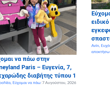
Εύχομ
ειδικό
εγκεφ
σπαστ
Avin
,
Ευχέ
αποκτήσω
ομαι να πάω στην
neyland Paris – Ευγενία, 7,
κχαρώδης διαβήτης τύπου 1
ροΝέα
,
Εύχομαι να πάω
/
7 Αυγούστου, 2026