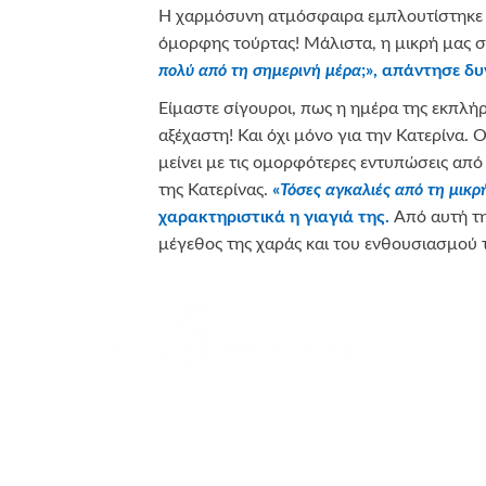
Η χαρμόσυνη ατμόσφαιρα εμπλουτίστηκε μ
όμορφης τούρτας! Μάλιστα, η μικρή μας 
πολύ από τη σημερινή μέρα
;», απάντησε δυ
Είμαστε σίγουροι, πως η ημέρα της εκπλήρ
αξέχαστη! Και όχι μόνο για την Κατερίνα. 
μείνει με τις ομορφότερες εντυπώσεις από
της Κατερίνας.
«
Τόσες αγκαλιές από τη μικρή
χαρακτηριστικά η γιαγιά της.
Από αυτή τη
μέγεθος της χαράς και του ενθουσιασμού 
υμμετείχαν στο πρόγραμμα Αστέρι της Ευχής και με την υποσ
παρούσα ευχή!