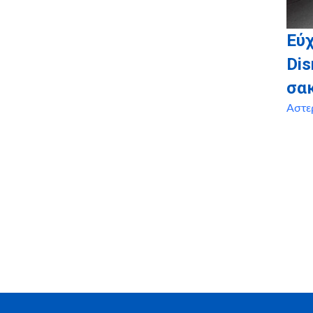
Εύχ
Dis
σα
Αστε