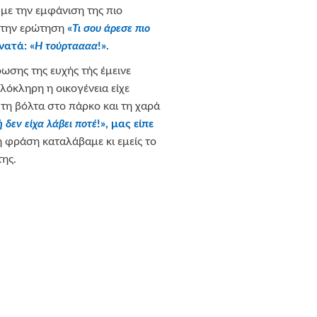
ε την εμφάνιση της πιο
στην ερώτηση
«
Τι σου άρεσε πιο
νατά: «
Η τούρταααα
!».
ωσης της ευχής τής έμεινε
Ολόκληρη η οικογένεια είχε
 τη βόλτα στο πάρκο και τη χαρά
 δεν είχα λάβει ποτέ
!», μας είπε
 φράση καταλάβαμε κι εμείς το
της.
τήριξή τους εκπληρώσαμε την