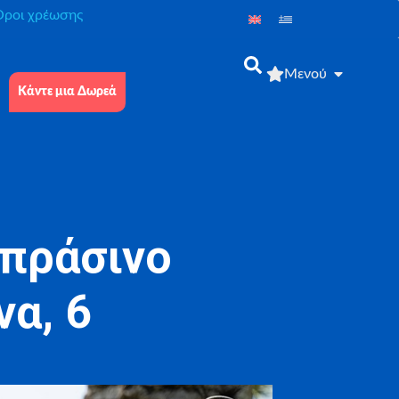
́ροι χρέωσης
Μενού
Κάντε μια Δωρεά
 πράσινο
να, 6