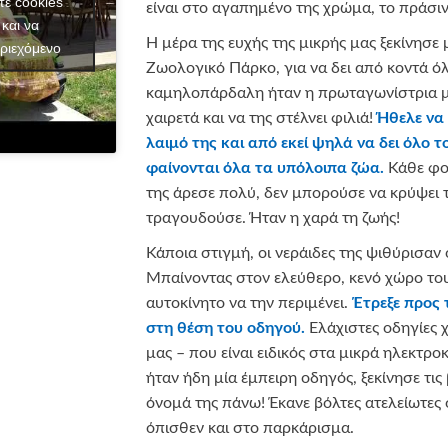
τε cookies
είναι στο αγαπημένο της χρώμα, το πράσιν
και να
Η μέρα της ευχής της μικρής μας ξεκίνησε 
ριεχόμενο
Ζωολογικό Πάρκο, για να δει από κοντά ό
καμηλοπάρδαλη ήταν η πρωταγωνίστρια με
χαιρετά και να της στέλνει φιλιά!
Ήθελε να
λαιμό της και από εκεί ψηλά να δει όλο 
φαίνονται όλα τα υπόλοιπα ζώα.
Κάθε φο
της άρεσε πολύ, δεν μπορούσε να κρύψει τ
τραγουδούσε. Ήταν η χαρά τη ζωής!
Κάποια στιγμή, οι νεράιδες της ψιθύρισαν 
Μπαίνοντας στον ελεύθερο, κενό χώρο του
αυτοκίνητο να την περιμένει.
Έτρεξε προς
στη θέση του οδηγού.
Ελάχιστες οδηγίες 
μας – που είναι ειδικός στα μικρά ηλεκτροκ
ήταν ήδη μία έμπειρη οδηγός, ξεκίνησε τις 
όνομά της πάνω! Έκανε βόλτες ατελείωτες 
όπισθεν και στο παρκάρισμα.