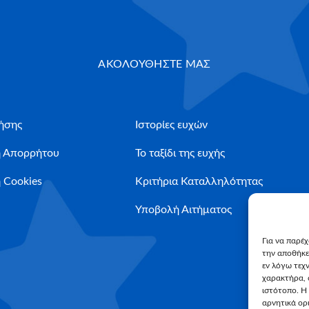
ΑΚΟΛΟΥΘΗΣΤΕ ΜΑΣ
ήσης
Ιστορίες ευχών
ή Απορρήτου
Το ταξίδι της ευχής
 Cookies
Κριτήρια Καταλληλότητας
Υποβολή Αιτήματος
Για να παρέ
την αποθήκε
εν λόγω τεχ
χαρακτήρα, 
ιστότοπο. Η
αρνητικά ορι