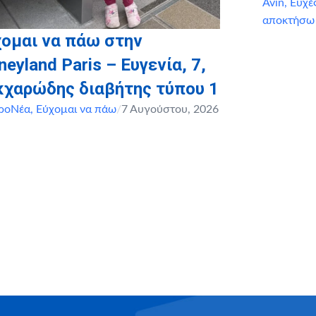
Avin
,
Ευχέ
αποκτήσω
ομαι να πάω στην
neyland Paris – Ευγενία, 7,
κχαρώδης διαβήτης τύπου 1
ροΝέα
,
Εύχομαι να πάω
/
7 Αυγούστου, 2026