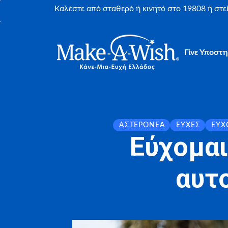
Καλέστε από σταθερό ή κινητό στο 19808 ή στ
Γίνε Υποστη
ΑΣΤΕΡΟΝΈΑ
ΕΥΧΈΣ
ΕΎΧ
Εύχομαι
αυτο