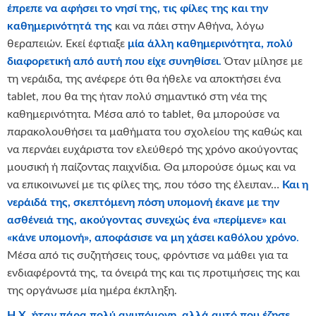
έπρεπε να αφήσει το νησί της, τις φίλες της και την
καθημερινότητά της
και να πάει στην Αθήνα, λόγω
θεραπειών. Εκεί έφτιαξε
μία άλλη καθημερινότητα, πολύ
διαφορετική από αυτή που είχε συνηθίσει
.
Όταν μίλησε με
τη νεράιδα, της ανέφερε ότι θα ήθελε να αποκτήσει ένα
tablet, που θα της ήταν πολύ σημαντικό στη νέα της
καθημερινότητα. Μέσα από το tablet, θα μπορούσε να
παρακολουθήσει τα μαθήματα του σχολείου της καθώς και
να περνάει ευχάριστα τον ελεύθερό της χρόνο ακούγοντας
μουσική ή παίζοντας παιχνίδια. Θα μπορούσε όμως και να
να επικοινωνεί με τις φίλες της, που τόσο της έλειπαν…
Και η
νεράιδά της, σκεπτόμενη πόση υπομονή έκανε με την
ασθένειά της, ακούγοντας συνεχώς ένα «περίμενε» και
«κάνε υπομονή», αποφάσισε να μη χάσει καθόλου χρόνο
.
Μέσα από τις συζητήσεις τους, φρόντισε να μάθει για τα
ενδιαφέροντά της, τα όνειρά της και τις προτιμήσεις της και
της οργάνωσε μία ημέρα έκπληξη.
Η Χ. ήταν πάρα πολύ ανυπόμονη, αλλά αυτό που έζησε