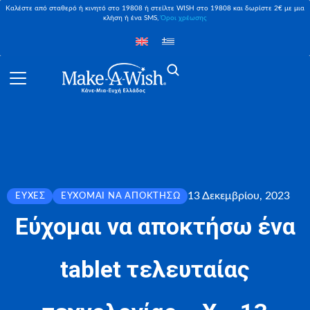
Καλέστε από σταθερό ή κινητό στο 19808 ή στείλτε WISH στο 19808 και δωρίστε 2€ με μια
κλήση ή ένα SMS,
Όροι χρέωσης
13 Δεκεμβρίου, 2023
ΕΥΧΈΣ
ΕΎΧΟΜΑΙ ΝΑ ΑΠΟΚΤΉΣΩ
Εύχομαι να αποκτήσω ένα
tablet τελευταίας