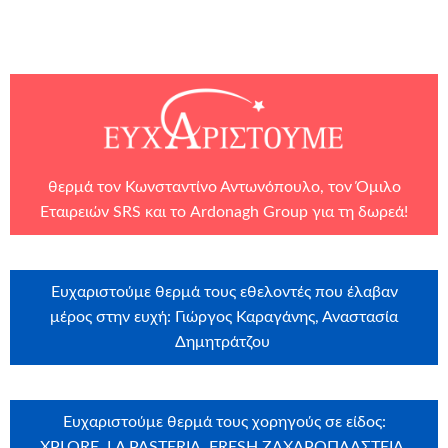
θερμά τον Κωνσταντίνο Αντωνόπουλο, τον
Όμιλο
Εταιρειών SRS
και το
Ardonagh Group
για τη δωρεά!
Ευχαριστούμε θερμά τους εθελοντές που έλαβαν
μέρος στην ευχή: Γιώργος Καραγάνης, Αναστασία
Δημητράτζου
Ευχαριστούμε θερμά τους χορηγούς σε είδος:
XPLORE, LA PASTERIA, FRESH ΖΑΧΑΡΟΠΛΑΣΤΕΙΑ,