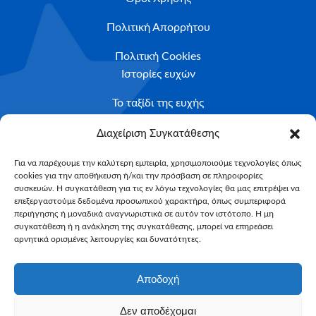
Πολιτική Απορρήτου
Πολιτική Cookies
Ιστορίες ευχών
Το ταξίδι της ευχής
Κριτήρια Καταλληλότητας
Διαχείριση Συγκατάθεσης
Υποβολή Αιτήματος
Για να παρέχουμε την καλύτερη εμπειρία, χρησιμοποιούμε τεχνολογίες όπως
cookies για την αποθήκευση ή/και την πρόσβαση σε πληροφορίες
NEWSLETTER
συσκευών. Η συγκατάθεση για τις εν λόγω τεχνολογίες θα μας επιτρέψει να
Email*
επεξεργαστούμε δεδομένα προσωπικού χαρακτήρα, όπως συμπεριφορά
περιήγησης ή μοναδικά αναγνωριστικά σε αυτόν τον ιστότοπο. Η μη
συγκατάθεση ή η ανάκληση της συγκατάθεσης, μπορεί να επηρεάσει
αρνητικά ορισμένες λειτουργίες και δυνατότητες.
Αποδοχή
Δεν αποδέχομαι