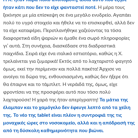
ήταν κάτι που δεν το είχε φανταστεί ποτέ.
Η μέρα τους
ξεκίνησε με μία επίσκεψη σε ένα μεγάλο ενυδρείο. Αγαπάει
πολύ το υγρό στοιχείο και ήθελε να το επισκεφθεί, αλλά δεν
τα είχε καταφέρει. Περιπλανήθηκε χαζεύοντας τα τόσα
διαφορετικά είδη ψαριών κι έμαθε ένα σωρό πληροφορίες
γι’ αυτά. Στη συνέχεια, διασκέδασε στα διαδραστικά
παιχνίδια. Σειρά είχε ένα ιταλικό εστιατόριο, καθώς η Χ.
τρελαίνεται για ζυμαρικά! Εκτός από το λαχταριστό φαγητό
όμως, εκεί την περίμεναν και πολλά πακέτα! Άρχισε να
ανοίγει τα δώρα της, ενθουσιασμένη, καθώς δεν ήξερε ότι
θα έπαιρνε και το τάμπλετ. Η νεράιδά της, όμως, είχε
φροντίσει να της προσφέρει αυτό που τόσο πολύ
λαχταρούσε! Η χαρά της ήταν απερίγραπτη!
Τα μάτια της
έλαμπαν και το χαμόγελο δεν έφευγε λεπτό από τα χείλη
της. Το νέο της
tablet
είναι πλέον η συντροφιά της τις
μοναχικές ώρες στο νοσοκομείο, αλλά και η απόδρασή της
από τη δύσκολη καθημερινότητα που βιώνει.