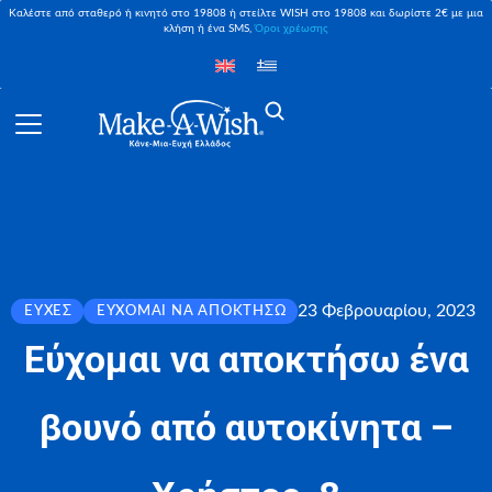
Καλέστε από σταθερό ή κινητό στο 19808 ή στείλτε WISH στο 19808 και δωρίστε 2€ με μια
κλήση ή ένα SMS,
Όροι χρέωσης
23 Φεβρουαρίου, 2023
ΕΥΧΈΣ
ΕΎΧΟΜΑΙ ΝΑ ΑΠΟΚΤΉΣΩ
Εύχομαι να αποκτήσω ένα
βουνό από αυτοκίνητα –