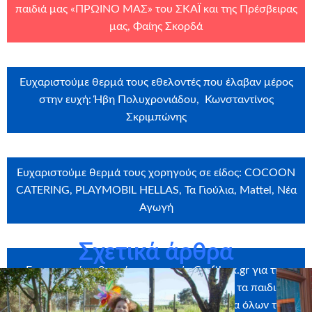
παιδιά μας «ΠΡΩΙΝΟ ΜΑΣ» του ΣΚΑΪ και της Πρέσβειρας
μας, Φαίης Σκορδά
Ευχαριστούμε θερμά τους εθελοντές που έλαβαν μέρος
στην ευχή: Ήβη Πολυχρονιάδου, Κωνσταντίνος
Σκριμπώνης
Ευχαριστούμε θερμά τους χορηγούς σε είδος: COCOON
CATERING, PLAYMOBIL HELLAS, Τα Γιούλια, Mattel, Νέα
Αγωγή
Σχετικά άρθρα
Ευχαριστούμε θερμά την εταιρεία
Craftbox.gr
για την
αποστολή birthday box – έκπληξη σε όλα τα παιδιά
μας, καθώς και το
myikona.gr
για τη χορηγία όλων των