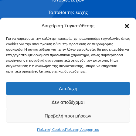
Ιστορίες ευχών
Το ταξίδι της ευχής
Κριτήρια Καταλληλότητας
Διαχείριση Συγκατάθεσης
Υποβολή Αιτήματος
Για να παρέχουμε την καλύτερη εμπειρία, χρησιμοποιούμε τεχνολογίες όπως
cookies για την αποθήκευση ή/και την πρόσβαση σε πληροφορίες
NEWSLETTER
συσκευών. Η συγκατάθεση για τις εν λόγω τεχνολογίες θα μας επιτρέψει να
Email*
επεξεργαστούμε δεδομένα προσωπικού χαρακτήρα, όπως συμπεριφορά
περιήγησης ή μοναδικά αναγνωριστικά σε αυτόν τον ιστότοπο. Η μη
συγκατάθεση ή η ανάκληση της συγκατάθεσης, μπορεί να επηρεάσει
αρνητικά ορισμένες λειτουργίες και δυνατότητες.
Αποδοχή
Δεν αποδέχομαι
Make-A-Wish Greece © 2025
Προβολή προτιμήσεων
All Rights Reserved
Web Magic by
Toulange
Πολιτική Cookies
Πολιτική Απορρήτου