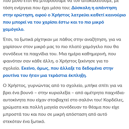
που μόνο έτσι θα μπορούσαμε να τον αποκαλέσουμε, με
τόση ενέργεια που έχει μέσα του;
Δύσκολη η απάντηση
στην ερώτηση, αφού ο Χρήστος λατρεύει καθετί καινούριο
που μπορεί να του χαρίσει έστω και το πιο μικρό
χαμόγελο.
Έτσι, τα ξωτικά ρίχτηκαν με πάθος στην αναζήτηση, για να
χαρίσουν στον μικρό μας το πιο πλατύ χαμόγελο που θα
συνόδευε τα παιχνίδια του. Μια ημέρα καθημερινή, που
φαινόταν σαν κάθε άλλη, ο Χρήστος ξεκίνησε για το
σχολείο.
Εκείνο, όμως, που άλλαξε τα δεδομένα στην
ρουτίνα του ήταν μια τεράστια έκπληξη.
Ο Χρήστος, γυρνώντας από το σχολείο, μπήκε σπίτι για να
βρει ένα βουνό – στην κυριολεξία – από αμέτρητα παιχνίδια-
αυτοκίνητα που είχαν στοιβαχτεί στο σαλόνι του! Κορδέλες,
χρώματα και πολλή μαγεία συνόδευαν το θέαμα που είχε
μπροστά του και που σε μικρή απόσταση από αυτό
στεκόταν ένα ξωτικό.