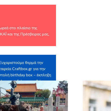
ρεά στο πλαίσιο της
ΑΪ και της Πρέσβειρας μας,
Ευχαριστούμε θερμά την
ταιρεία
Craftbox.gr
για την
τολή birthday box – έκπληξη
όλα τα παιδιά μας, καθώς και
ο
myikona.gr
για τη χορηγία
ων των προσωποποιημένων
φωτογραφικών άλμπουμ!