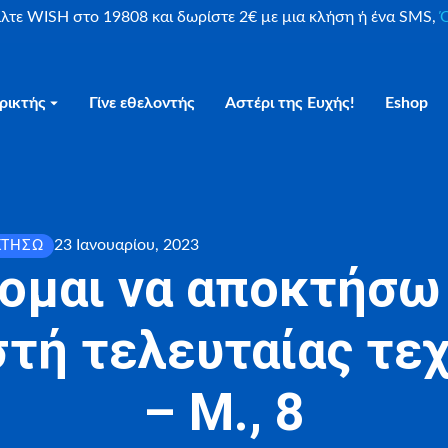
είλτε WISH στο 19808 και δωρίστε 2€ με μια κλήση ή ένα SMS,
Ο
ρικτής
Γίνε εθελοντής
Αστέρι της Ευχής!
Eshop
23 Ιανουαρίου, 2023
ΚΤΉΣΩ
ομαι να αποκτήσω
τή τελευταίας τε
– Μ., 8