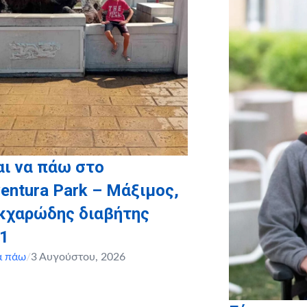
ι να πάω στο
entura Park – Μάξιμος,
ακχαρώδης διαβήτης
 1
α πάω
/
3 Αυγούστου, 2026