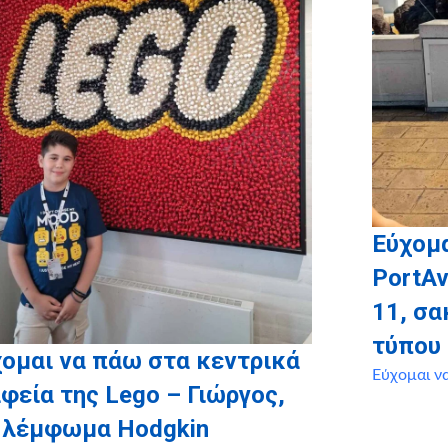
Εύχομα
PortAv
11, σ
τύπου
ομαι να πάω στα κεντρικά
Εύχομαι ν
φεία της Lego – Γιώργος,
, λέμφωμα Hodgkin