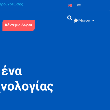
́ροι χρέωσης
Μενού
Κάντε μια Δωρεά
 ένα
χνολογίας