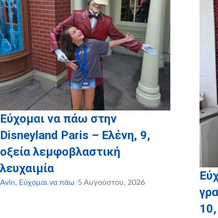
Εύχομαι να πάω στην
Disneyland Paris – Ελένη, 9,
οξεία λεμφοβλαστική
λευχαιμία
Εύχ
Avin
,
Εύχομαι να πάω
/
5 Αυγούστου, 2026
γρα
10