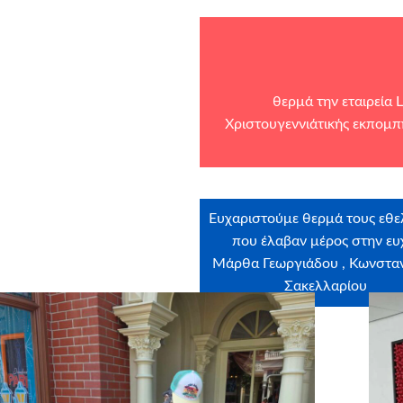
θερμά την εταιρεία
L
Χριστουγεννιάτικής εκπομπ
Ευχαριστούμε θερμά τους εθε
που έλαβαν μέρος στην ευ
Μάρθα Γεωργιάδου , Κωνσταν
Σακελλαρίου