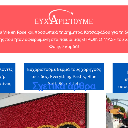
a Vie en Rose
και προσωπικά τη Δήμητρα Κατσαφάδου για τη δω
ής που ήταν αφιερωμένη στα παιδιά μας «ΠΡΩΙΝΟ ΜΑΣ» του ΣΚ
Φαίης Σκορδά!
λοντές
Ευχαριστούμε θερμά τους χορηγούς
χή:
σε είδος: Everything Pastry, Blue
ε
τίνος
Soft, Secret Lab
Σχετικά άρθρα
αποσ
σε 
τ
όλ