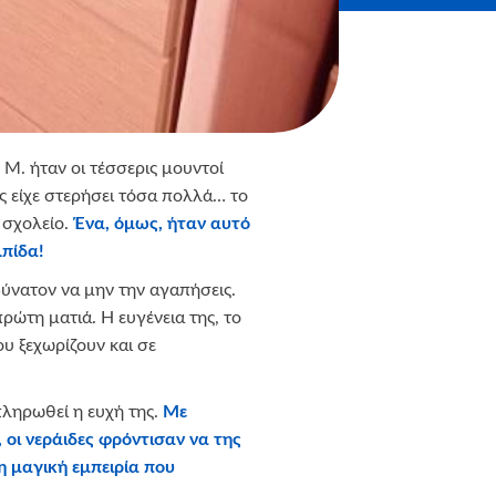
 Μ. ήταν οι τέσσερις μουντοί
ης είχε στερήσει τόσα πολλά… το
ο σχολείο.
Ένα, όμως, ήταν αυτό
λπίδα!
δύνατον να μην την αγαπήσεις.
πρώτη ματιά. Η ευγένεια της, το
ου ξεχωρίζουν και σε
πληρωθεί η ευχή της.
Με
οι νεράιδες φρόντισαν να της
η μαγική εμπειρία που