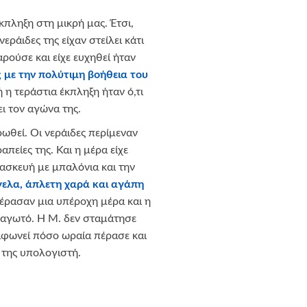
κπληξη στη μικρή μας. Έτσι,
εράιδες της είχαν στείλει κάτι
ρούσε και είχε ευχηθεί ήταν
 με την πολύτιμη βοήθεια του
 η τεράστια έκπληξη ήταν ό,τι
ει τον αγώνα της.
ρωθεί. Οι νεράιδες περίμεναν
πείες της. Και η μέρα είχε
τασκευή με μπαλόνια και την
ελα, άπλετη χαρά και αγάπη
έρασαν μια υπέροχη μέρα και η
παγωτό. Η Μ. δεν σταμάτησε
αναφωνεί πόσο ωραία πέρασε και
 της υπολογιστή.