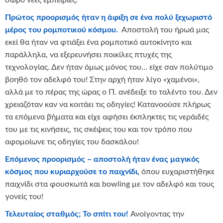
Πρώτος προορισμός ήταν η άφιξη σε ένα πολύ ξεχωριστό
μέρος του ρομποτικού κόσμου.
Αποστολή του ήρωά μας
εκεί θα ήταν να φτιάξει ένα ρομποτικό αυτοκίνητο και
παράλληλα, να εξερευνήσει ποικίλες πτυχές της
τεχνολογίας. Δεν ήταν όμως μόνος του… είχε σαν πολύτιμο
βοηθό τον αδελφό του! Στην αρχή ήταν λίγο «χαμένοι»,
αλλά με το πέρας της ώρας ο Π. ανέδειξε το ταλέντο του. Δεν
χρειαζόταν καν να κοιτάει τις οδηγίες! Κατανοούσε πλήρως
τα επόμενα βήματα και είχε αφήσει έκπληκτες τις νεράιδές
του με τις κινήσεις, τις σκέψεις του και τον τρόπο που
αφομοίωνε τις οδηγίες του δασκάλου!
Επόμενος προορισμός – αποστολή ήταν ένας μαγικός
κόσμος που κυριαρχούσε το παιχνίδι,
όπου ευχαριστήθηκε
παιχνίδι στα φουσκωτά και bowling με τον αδελφό και τους
γονείς του!
Τελευταίος σταθμός; Το σπίτι του!
Ανοίγοντας την