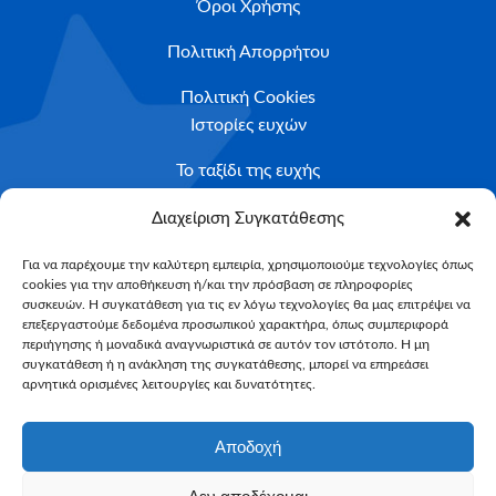
Όροι Χρήσης
Πολιτική Απορρήτου
Πολιτική Cookies
Ιστορίες ευχών
Το ταξίδι της ευχής
Κριτήρια Καταλληλότητας
Διαχείριση Συγκατάθεσης
Υποβολή Αιτήματος
Για να παρέχουμε την καλύτερη εμπειρία, χρησιμοποιούμε τεχνολογίες όπως
cookies για την αποθήκευση ή/και την πρόσβαση σε πληροφορίες
NEWSLETTER
συσκευών. Η συγκατάθεση για τις εν λόγω τεχνολογίες θα μας επιτρέψει να
Email*
επεξεργαστούμε δεδομένα προσωπικού χαρακτήρα, όπως συμπεριφορά
περιήγησης ή μοναδικά αναγνωριστικά σε αυτόν τον ιστότοπο. Η μη
συγκατάθεση ή η ανάκληση της συγκατάθεσης, μπορεί να επηρεάσει
αρνητικά ορισμένες λειτουργίες και δυνατότητες.
Αποδοχή