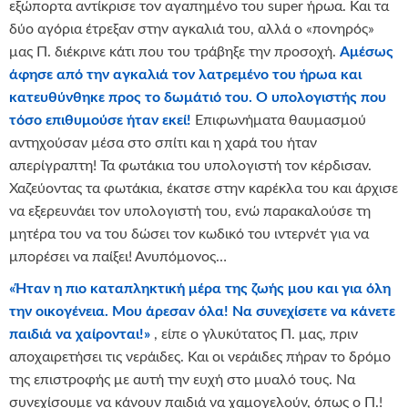
εξώπορτα αντίκρισε τον αγαπημένο του super ήρωα. Και τα
δύο αγόρια έτρεξαν στην αγκαλιά του, αλλά ο «πονηρός»
μας Π. διέκρινε κάτι που του τράβηξε την προσοχή.
Αμέσως
άφησε από την αγκαλιά τον λατρεμένο του ήρωα και
κατευθύνθηκε προς το δωμάτιό του. Ο υπολογιστής που
τόσο επιθυμούσε ήταν εκεί!
Επιφωνήματα θαυμασμού
αντηχούσαν μέσα στο σπίτι και η χαρά του ήταν
απερίγραπτη! Τα φωτάκια του υπολογιστή τον κέρδισαν.
Χαζεύοντας τα φωτάκια, έκατσε στην καρέκλα του και άρχισε
να εξερευνάει τον υπολογιστή του, ενώ παρακαλούσε τη
μητέρα του να του δώσει τον κωδικό του ιντερνέτ για να
μπορέσει να παίξει! Ανυπόμονος…
«Ήταν η πιο καταπληκτική μέρα της ζωής μου και για όλη
την οικογένεια. Μου άρεσαν όλα! Να συνεχίσετε να κάνετε
παιδιά να χαίρονται!»
, είπε ο γλυκύτατος Π. μας, πριν
αποχαιρετήσει τις νεράιδες. Και οι νεράιδες πήραν το δρόμο
της επιστροφής με αυτή την ευχή στο μυαλό τους. Να
συνεχίσουμε να κάνουν παιδιά να χαμογελούν, όπως ο Π.!