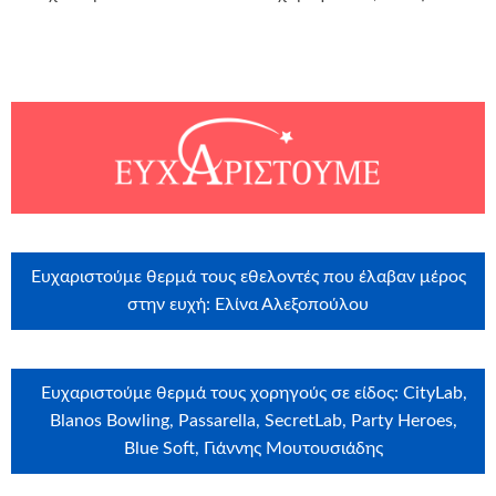
Ευχαριστούμε θερμά τους εθελοντές που έλαβαν μέρος
στην ευχή: Ελίνα Αλεξοπούλου
Ευχαριστούμε θερμά τους χορηγούς σε είδος: CityLab,
Blanos Bowling, Passarella, SecretLab, Party Heroes,
Blue Soft, Γιάννης Μουτουσιάδης