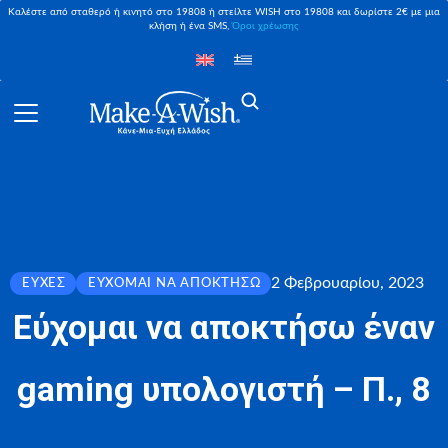
Καλέστε από σταθερό ή κινητό στο 19808 ή στείλτε WISH στο 19808 και δωρίστε 2€ με μια
κλήση ή ένα SMS,
Όροι χρέωσης
2 Φεβρουαρίου, 2023
ΕΥΧΈΣ
ΕΎΧΟΜΑΙ ΝΑ ΑΠΟΚΤΉΣΩ
Εύχομαι να αποκτήσω έναν
gaming υπολογιστή – Π., 8