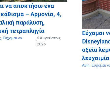
αι να αποκτήσω ένα
 κάθισμα – Αρμονία, 4,
αλική παράλυση,
ική τετραπληγία
Εύχομαι ν
ς
,
Εύχομαι να
6 Αυγούστου,
Disneyland
/
2026
οξεία λε
λευχαιμία
Avin
,
Εύχομαι ν