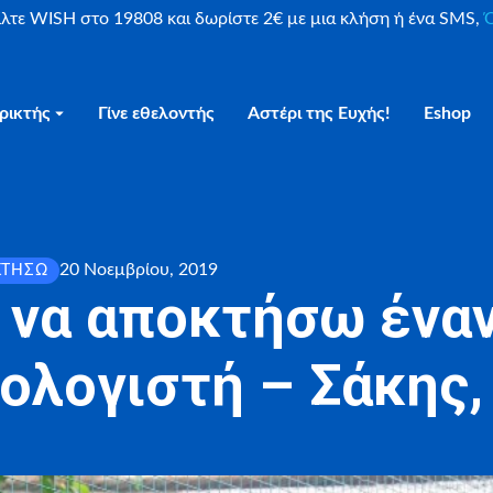
είλτε WISH στο 19808 και δωρίστε 2€ με μια κλήση ή ένα SMS,
Ο
ρικτής
Γίνε εθελοντής
Αστέρι της Ευχής!
Eshop
20 Νοεμβρίου, 2019
ΚΤΉΣΩ
 να αποκτήσω ένα
ολογιστή – Σάκης,