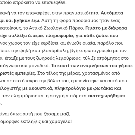
οποίο επρόκειτο να επισκεφθεί!
ικανή να τον επαναφέρει στην πραγματικότητα.
Αυτόματα
ρι και βγήκαν έξω
. Αυτή τη φορά προορισμός ήταν ένας
 κατοίκους, το Αττικό Ζωολογικό Πάρκο.
Γεμάτο με διάφορα
 είχε συλλέξει άπειρες πληροφορίες για κάθε ζωάκι που
νος χώρος τον είχε κερδίσει και ένιωθε οικεία, παρόλο που
 Τάισε την ψηλή καμηλοπάρδαλη, βγήκε φωτογραφία με τον
ρι, έπαιξε με τους ζωηρούς λεμούριους, τύλιξε ατρόμητος στο
ωτόγνωρα και μοναδικά.
Το κουτί των αναμνήσεων του γέμισε
ριστές εμπειρίες
. Στο τέλος της μέρας, χορτασμένος από
όλαυσε στο έπακρο την βόλτα του, εμφανίστηκε και αυτό που
λογιστής με ακουστικά, πληκτρολόγιο με φωτάκια και
α τον πλημμύρισε και η στιγμή αυτόματα «
καταχωρήθηκε»
.
είναι όπως αυτή που ζήσαμε μαζί,
, όμορφες εκπλήξεις και χαμόγελα!