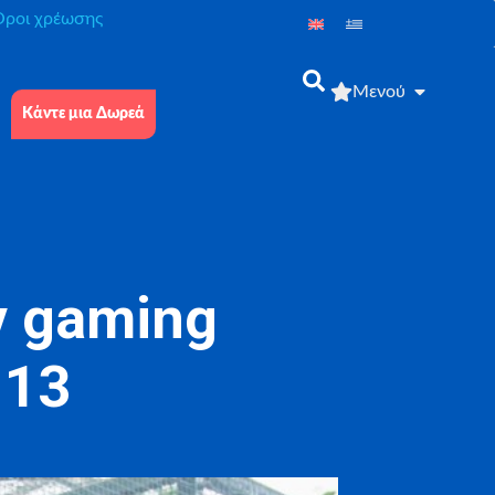
́ροι χρέωσης
Μενού
Κάντε μια Δωρεά
ν gaming
 13