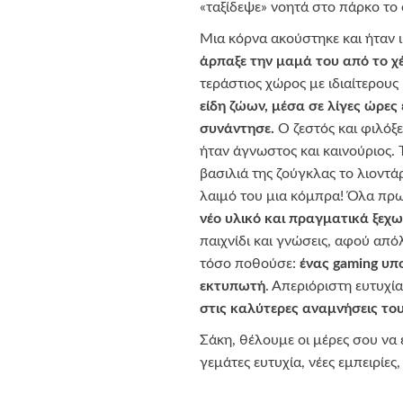
«ταξίδεψε» νοητά στο πάρκο το 
Μια κόρνα ακούστηκε και ήταν 
άρπαξε την μαμά του από το χέ
τεράστιος χώρος με ιδιαίτερους
είδη ζώων, μέσα σε λίγες ώρες
συνάντησε.
Ο ζεστός και φιλόξε
ήταν άγνωστος και καινούριος.
βασιλιά της ζούγκλας το λιοντά
λαιμό του μια κόμπρα! Όλα πρ
νέο υλικό και πραγματικά ξεχω
παιχνίδι και γνώσεις, αφού απ
τόσο ποθούσε:
ένας
gaming
υπο
εκτυπωτή
. Απεριόριστη ευτυχί
στις καλύτερες αναμνήσεις του
Σάκη, θέλουμε οι μέρες σου να 
γεμάτες ευτυχία, νέες εμπειρίες