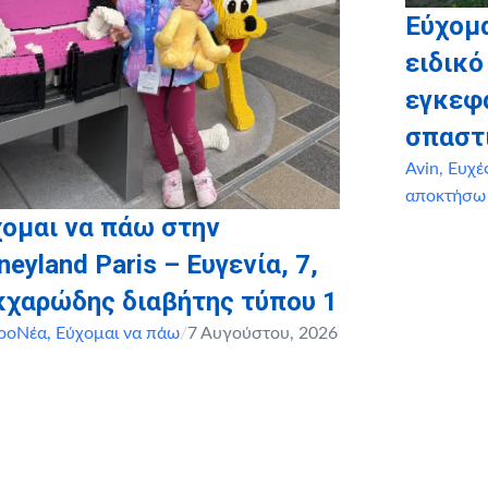
Εύχομ
ειδικό
εγκεφ
σπαστ
Avin
,
Ευχέ
αποκτήσω
ομαι να πάω στην
neyland Paris – Ευγενία, 7,
κχαρώδης διαβήτης τύπου 1
ροΝέα
,
Εύχομαι να πάω
/
7 Αυγούστου, 2026