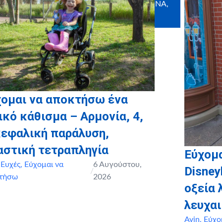
ΠΑΙΔΙΚΟ ΜΟΥΣΕΙΟ, MY IKONA,
CRAFTBOX
χομαι να αποκτήσω ένα
ικό κάθισμα – Αρμονία, 4,
κεφαλική παράλυση,
αστική τετραπληγία
Εύχομα
,
Ευχές
,
Εύχομαι να
6 Αυγούστου,
Disney
/
τήσω
2026
οξεία
λευχαι
Avin
,
Εύχο