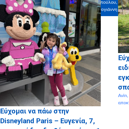
Αθανασοπούλου, Ήρα
Ροντογιάννη
Εύ
ειδ
εγ
σπ
Avin
αποκ
Εύχομαι να πάω στην
Disneyland Paris – Ευγενία, 7,