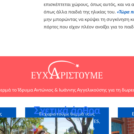
επισκέπτεται χώρους, όπως αυτός, και να 
όπως άλλα παιδιά της ηλικίας του.
«Τώρα π
μην μπορώντας να κρύψει τη συγκίνηση και
πόρτες που είχαν πλέον ανοίξει για το παιδί
ερμά το
Ίδρυμα Αντώνιος & Ιωάννης Αγγελικούσης
για τη δωρε
Σχετικά άρθρα
ς
Ευχαριστούμε θερμά τους
ρος
χορηγούς σε είδος: SLIM BITES,
υπ
 Ρόη
LARTIGIANO, ΕΛΛΗΝΙΚΟ