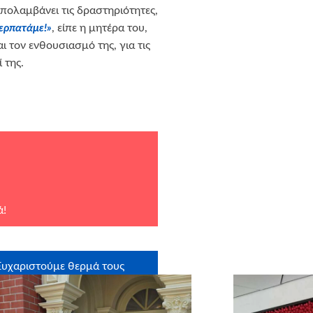
απολαμβάνει τις δραστηριότητες,
ερπατάμε!»
, είπε η μητέρα του,
 τον ενθουσιασμό της, για τις
 της.
ά!
Ευχαριστούμε θερμά τους
οστηρικτές σε είδος: ARTIX
RODUCTIONS