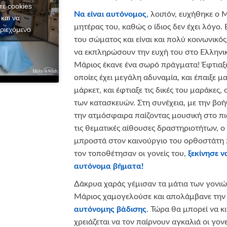
τε cookies
Να είναι αυτόνομος
, λοιπόν, ευχήθηκε ο 
και να
μητέρας του, καθώς ο ίδιος δεν έχει λόγο
ριεχόμενο
του σώματος και είναι και πολύ κοινωνικό
να εκπληρώσουν την ευχή του στο Ελληνικ
Μάριος έκανε ένα σωρό πράγματα! Έφτιαξε 
οποίες έχει μεγάλη αδυναμία, και έπαιξε μα
μάρκετ, και έφτιαξε τις δικές του μαράκες,
των κατασκευών. Στη συνέχεια, με την β
την ατμόσφαιρα παίζοντας μουσική στο πι
τις θεματικές αίθουσες δραστηριοτήτων, 
μπροστά στον καινούργιο του ορθοστάτη 
τον τοποθέτησαν οι γονείς του,
ξεκίνησε ν
αυτόνομα βήματα!
Δάκρυα χαράς γέμισαν τα μάτια των γονιώ
Μάριος χαμογελούσε και απολάμβανε τη
αυτόνομης βάδισης
. Τώρα θα μπορεί να κι
χρειάζεται να τον παίρνουν αγκαλιά οι γονε