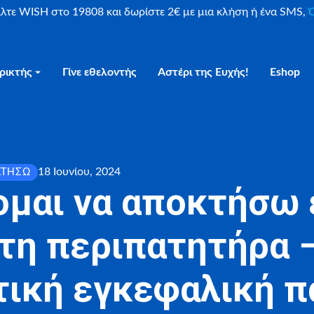
είλτε WISH στο 19808 και δωρίστε 2€ με μια κλήση ή ένα SMS,
Ο
ρικτής
Γίνε εθελοντής
Αστέρι της Ευχής!
Eshop
18 Ιουνίου, 2024
ΚΤΉΣΩ
ομαι να αποκτήσω 
τη περιπατητήρα –
τική εγκεφαλική 