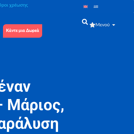
́ροι χρέωσης
Μενού
Κάντε μια Δωρεά
έναν
 Μάριος,
παράλυση