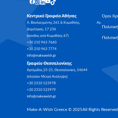
Κεντρικό Γραφείο Αθήνας
Όροι Χρ
Λ. Βουλιαγμένης 261 & Κυμοθόης, Αγ.
Πολιτικ
Δημήτριος, 17 236
(είσοδος από Κυμοθόης 67)
Πολιτική
+30 210 963 7660
+30 210 963 7774
info@makeawish.gr
Γραφείο Θεσσαλονίκης
Αρτέμιδος 23-25, Θεσσαλονίκη, 54644
(πλησίον Μετρό Ανάληψη)
+30 2310 523978
+30 2310 523979
info@makeawish.gr
Make-A-Wish Greece © 2025
All Rights Reserved