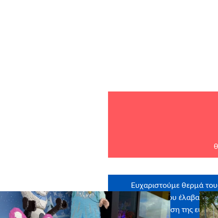
θ
Ευχαριστούμε θερμά του
εθελοντές που έλαβαν μέ
στην εκπλήρωση της ευχής: