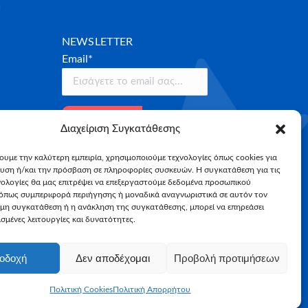
NEWSLETTER
Email*
Διαχείριση Συγκατάθεσης
χουμε την καλύτερη εμπειρία, χρησιμοποιούμε τεχνολογίες όπως cookies για
υση ή/και την πρόσβαση σε πληροφορίες συσκευών. Η συγκατάθεση για τις
νολογίες θα μας επιτρέψει να επεξεργαστούμε δεδομένα προσωπικού
όπως συμπεριφορά περιήγησης ή μοναδικά αναγνωριστικά σε αυτόν τον
 μη συγκατάθεση ή η ανάκληση της συγκατάθεσης, μπορεί να επηρεάσει
σμένες λειτουργίες και δυνατότητες.
οδοχή
Δεν αποδέχομαι
Προβολή προτιμήσεων
Πολιτική Cookies
Πολιτική Απορρήτου