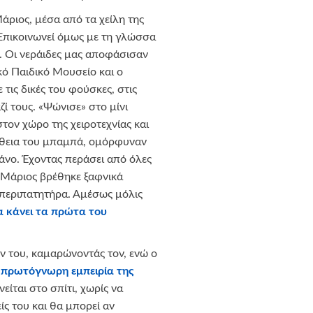
Μάριος, μέσα από τα χείλη της
. Επικοινωνεί όμως με τη γλώσσα
ς. Οι νεράιδες μας αποφάσισαν
ό Παιδικό Μουσείο και ο
τις δικές του φούσκες, στις
ζί τους. «Ψώνισε» στο μίνι
 στον χώρο της χειροτεχνίας και
οήθεια του μπαμπά, ομόρφυναν
άνο. Έχοντας περάσει από όλες
ο Μάριος βρέθηκε ξαφνικά
περιπατητήρα. Αμέσως μόλις
α κάνει τα πρώτα του
ν του, καμαρώνοντάς τον, ενώ ο
ν
πρωτόγνωρη εμπειρία της
νείται στο σπίτι, χωρίς να
ίς του και θα μπορεί αν