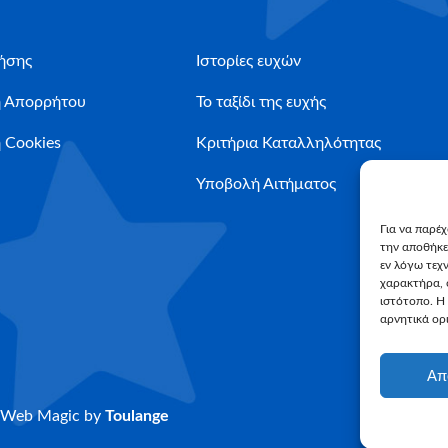
ήσης
Ιστορίες ευχών
ή Απορρήτου
Το ταξίδι της ευχής
 Cookies
Κριτήρια Καταλληλότητας
Υποβολή Αιτήματος
Για να παρέ
την αποθήκε
εν λόγω τεχ
χαρακτήρα, 
ιστότοπο. Η
αρνητικά ορι
Απ
Web Magic by
Toulange