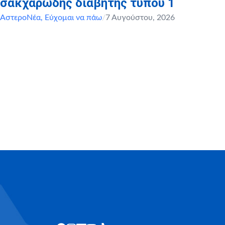
σακχαρώδης διαβήτης τύπου 1
ΑστεροΝέα
,
Εύχομαι να πάω
/
7 Αυγούστου, 2026