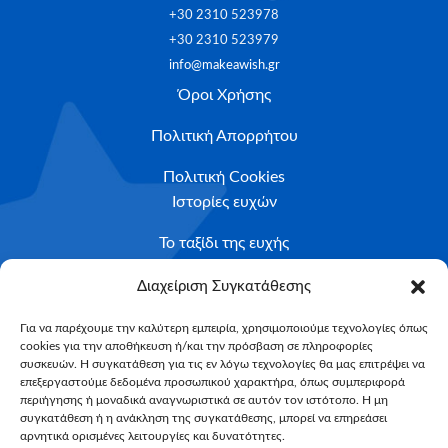
+30 2310 523978
+30 2310 523979
info@makeawish.gr
Όροι Χρήσης
Πολιτική Απορρήτου
Πολιτική Cookies
Ιστορίες ευχών
Το ταξίδι της ευχής
Κριτήρια Καταλληλότητας
Διαχείριση Συγκατάθεσης
Υποβολή Αιτήματος
Για να παρέχουμε την καλύτερη εμπειρία, χρησιμοποιούμε τεχνολογίες όπως
cookies για την αποθήκευση ή/και την πρόσβαση σε πληροφορίες
NEWSLETTER
συσκευών. Η συγκατάθεση για τις εν λόγω τεχνολογίες θα μας επιτρέψει να
Email*
επεξεργαστούμε δεδομένα προσωπικού χαρακτήρα, όπως συμπεριφορά
περιήγησης ή μοναδικά αναγνωριστικά σε αυτόν τον ιστότοπο. Η μη
συγκατάθεση ή η ανάκληση της συγκατάθεσης, μπορεί να επηρεάσει
αρνητικά ορισμένες λειτουργίες και δυνατότητες.