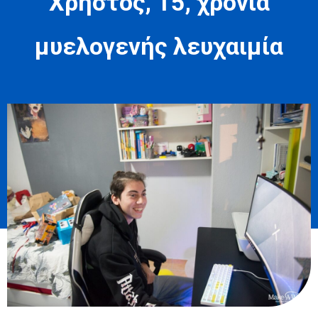
Χρήστος, 15, χρόνια
μυελογενής λευχαιμία