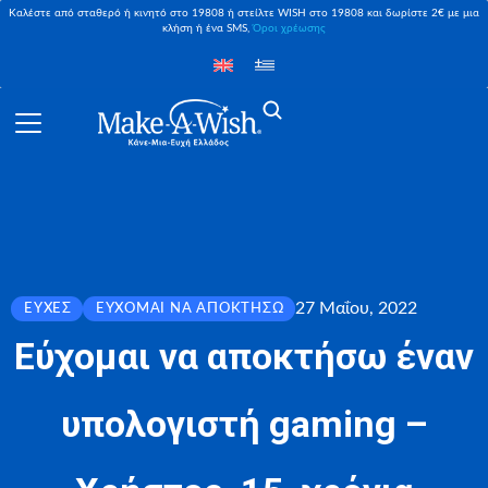
Καλέστε από σταθερό ή κινητό στο 19808 ή στείλτε WISH στο 19808 και δωρίστε 2€ με μια
κλήση ή ένα SMS,
Όροι χρέωσης
27 Μαΐου, 2022
ΕΥΧΈΣ
ΕΎΧΟΜΑΙ ΝΑ ΑΠΟΚΤΉΣΩ
Εύχομαι να αποκτήσω έναν
υπολογιστή gaming –