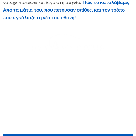
να είχε πιστέψει και λίγο στη μαγεία.
Πώς το καταλάβαμε;
Από τα μάτια του, που πετούσαν σπίθες, και τον τρόπο
που αγκάλιαζε τη νέα του οθόνη!
θερμά την
ΙΧΘΥΟΤΡΟΦΕΙΑ ΚΕΦΑΛΟΝΙΑΣ Α.Ε.
για τη
δωρεά
Ευχαριστούμε θερμά τους εθελοντές που έλαβαν μέρος
στην ευχή: Φανή Αγορογιάννη, Αφροδίτη Εξαρχάκη,
Χρήστος Ζήσος, Αργύρης Μπασιανάς, Γραμμένος
Μπάτσικας, Δημήτρης Μπλιάμπλιας Νάντια
Παπαδημητρίου