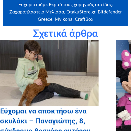
Ευχαριστούμε θερμά τους χορηγούς σε είδος:
Ζαχαροπλαστείο Μέλισσα, OtakuStore.gr, Βitdefender
Greece, Myikona, CraftBox
Σχετικά άρθρα
Ευχαριστούμε θερμά την εταιρεία
Craftbox.gr
για την
αποστολή birthday box – έκπληξη σε όλα τα παιδιά μας,
καθώς και το
myikona.gr
για τη χορηγία όλων των
προσωποποιημένων φωτογραφικών άλμπουμ των παιδιών
μας!
Εύχομαι να αποκτήσω ένα
σκυλάκι – Παναγιώτης, 8,
σύνδρομο βραχέος εντέρου