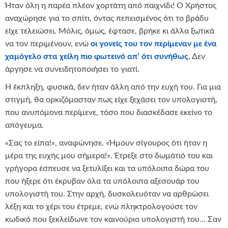
Ήταν όλη η παρέα πλέον χορτάτη από παιχνίδι! Ο Χρήστος
αναχώρησε για το σπίτι, όντας πεπεισμένος ότι το βράδυ
είχε τελειώσει. Μόλις, όμως, έφτασε, βρήκε κι άλλα ξωτικά
να τον περιμένουν, ενώ
οι γονείς του τον περίμεναν με ένα
χαμόγελο στα χείλη πιο φωτεινό απ’ ότι συνήθως.
Δεν
άργησε να συνειδητοποιήσει το γιατί.
Η έκπληξη, φυσικά, δεν ήταν άλλη από την ευχή του. Για μια
στιγμή, θα ορκιζόμασταν πως είχε ξεχάσει τον υπολογιστή,
που ανυπόμονα περίμενε, τόσο που διασκέδασε εκείνο το
απόγευμα.
«Σας το είπα!», αναφώνησε. «Ήμουν σίγουρος ότι ήταν η
μέρα της ευχής μου σήμερα!». Έτρεξε στο δωμάτιό του και
γρήγορα έσπευσε να ξετυλίξει και τα υπόλοιπα δώρα του
που ήξερε ότι έκρυβαν όλα τα υπόλοιπα αξεσουάρ του
υπολογιστή του. Στην αρχή, δυσκολευόταν να αρθρώσει
λέξη και το χέρι του έτρεμε, ενώ πληκτρολογούσε τον
κωδικό που ξεκλείδωνε τον καινούριο υπολογιστή του… Σαν