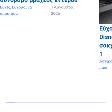
Ευχές
,
Εύχομαι να
7 Αυγούστου,
/
αποκτήσω
2026
Εύχο
Disn
σακ
1
Αστερ
πάω