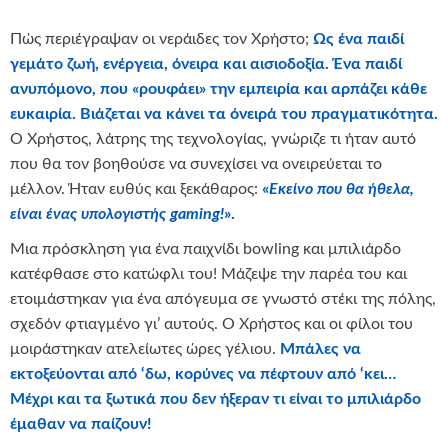
Πώς περιέγραψαν οι νεράιδες τον Χρήστο;
Ως ένα παιδί
γεμάτο ζωή, ενέργεια, όνειρα και αισιοδοξία. Ένα παιδί
ανυπόμονο, που «ρουφάει» την εμπειρία και αρπάζει κάθε
ευκαιρία. Βιάζεται να κάνει τα όνειρά του πραγματικότητα.
Ο Χρήστος, λάτρης της τεχνολογίας, γνώριζε τι ήταν αυτό
που θα τον βοηθούσε να συνεχίσει να ονειρεύεται το
μέλλον. Ήταν ευθύς και ξεκάθαρος:
«
Εκείνο που θα ήθελα,
είναι ένας υπολογιστής gaming!
».
Μια πρόσκληση για ένα παιχνίδι bowling και μπιλιάρδο
κατέφθασε στο κατώφλι του! Μάζεψε την παρέα του και
ετοιμάστηκαν για ένα απόγευμα σε γνωστό στέκι της πόλης,
σχεδόν φτιαγμένο γι’ αυτούς. Ο Χρήστος και οι φίλοι του
μοιράστηκαν ατελείωτες ώρες γέλιου.
Μπάλες να
εκτοξεύονται από ‘δω, κορύνες να πέφτουν από ‘κει…
Μέχρι και τα ξωτικά που δεν ήξεραν τι είναι το μπιλιάρδο
έμαθαν να παίζουν!