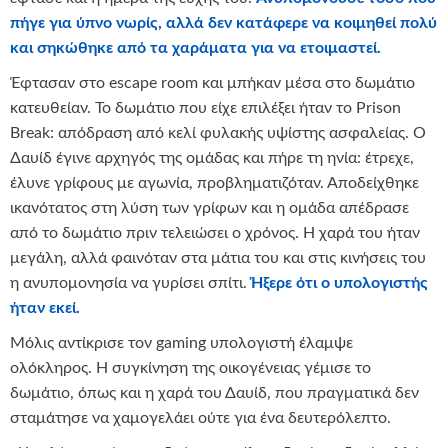
πήγε για ύπνο νωρίς, αλλά δεν κατάφερε να κοιμηθεί πολύ
και σηκώθηκε από τα χαράματα για να ετοιμαστεί.
Έφτασαν στο escape room και μπήκαν μέσα στο δωμάτιο
κατευθείαν. Το δωμάτιο που είχε επιλέξει ήταν το Prison
Break: απόδραση από κελί φυλακής υψίστης ασφαλείας. Ο
Δαυίδ έγινε αρχηγός της ομάδας και πήρε τη ηνία: έτρεχε,
έλυνε γρίφους με αγωνία, προβληματιζόταν. Αποδείχθηκε
ικανότατος στη λύση των γρίφων και η ομάδα απέδρασε
από το δωμάτιο πριν τελειώσει ο χρόνος. Η χαρά του ήταν
μεγάλη, αλλά φαινόταν στα μάτια του και στις κινήσεις του
η ανυπομονησία να γυρίσει σπίτι.
Ήξερε ότι ο υπολογιστής
ήταν εκεί.
Μόλις αντίκρισε τον gaming υπολογιστή έλαμψε
ολόκληρος. Η συγκίνηση της οικογένειας γέμισε το
δωμάτιο, όπως και η χαρά του Δαυίδ, που πραγματικά δεν
σταμάτησε να χαμογελάει ούτε για ένα δευτερόλεπτο.