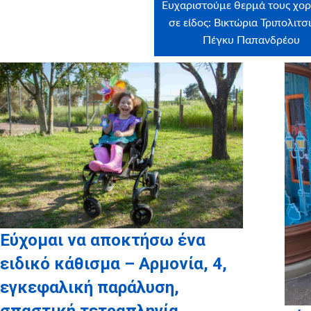
Ευχαριστούμε θερμά τους χο
σε είδος: Βικτώρια Τριπολιτσ
Πέγκυ Παπανδρέου
Εύχομαι να αποκτήσω ένα
ειδικό κάθισμα – Αρμονία, 4,
εγκεφαλική παράλυση,
σπαστική τετραπληγία