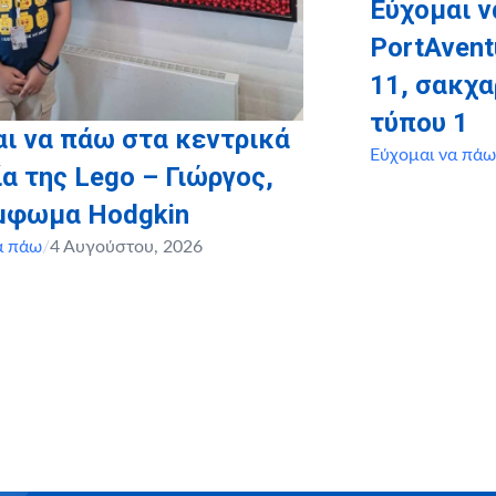
Εύχομαι ν
PortAvent
11, σακχ
τύπου 1
ι να πάω στα κεντρικά
Εύχομαι να πάω
α της Lego – Γιώργος,
έμφωμα Hodgkin
α πάω
/
4 Αυγούστου, 2026