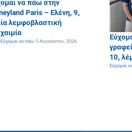
ομαι να πάω στην
neyland Paris – Ελένη, 9,
εία λεμφοβλαστική
χαιμία
Εύχομα
,
Εύχομαι να πάω
/
5 Αυγούστου, 2026
γραφεί
10, λ
Εύχομαι ν