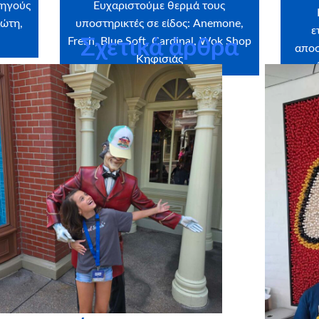
ρηγούς
Ευχαριστούμε θερμά τους
ιώτη,
υποστηρικτές σε είδος: Anemone,
ε
Fresh, Blue Soft, Cardinal, Wok Shop
Σχετικά άρθρα
αποσ
Κηφισιάς
σε 
τ
όλ