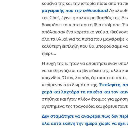
κουζίνα της και την ιστορία πίσω από τα π
μαγειρικής που την ενθουσίασε!
Ακολουθώ
της Chef, έγινε η καλύτερη βοηθός της! Δε
δοκιμάσει τα πιάτα που η ίδια ετοίμασε. Έτσ
απόλαυσαν ένα κορεάτικο γεύμα. Φεύγοντ
όλα τα υλικά για τα πιάτα που μαγείρεψε κ
καλύτερη έκπληξη που θα μπορούσαμε να 
ήξερε…
Η ευχή της Ε. ήταν να αποκτήσει έναν υπο
να επεξεργάζεται τα βιντεάκια της, αλλά κα
παιχνίδια. Όταν, λοιπόν, έφτασε στο σπίτι
περίμεναν στο δωμάτιό της.
Έκπληκτη, άρχ
χαρά και λαχτάρα τα πακέτα και τον και
στήθηκε και ήταν πλέον έτοιμος για χρήση
αγαπημένα της τραγούδια και χόρευε πανε
Δεν σταμάτησε να αναφέρει πως δεν περ
όλα αυτά εκείνη την ημέρα χωρίς να έχει 