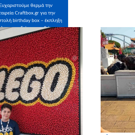
Ευχαριστούμε θερμά την
ταιρεία
Craftbox.gr
για την
τολή birthday box – έκπληξη
όλα τα παιδιά μας, καθώς και
ο
myikona.gr
για τη χορηγία
ων των προσωποποιημένων
φωτογραφικών άλμπουμ!