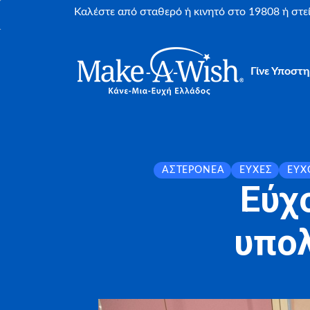
Καλέστε από σταθερό ή κινητό στο 19808 ή στ
Γίνε Υποστη
ΑΣΤΕΡΟΝΈΑ
ΕΥΧΈΣ
ΕΎΧ
Εύχ
υπολ