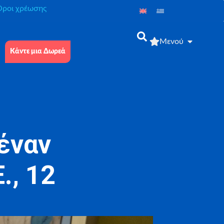
́ροι χρέωσης
Μενού
Κάντε μια Δωρεά
έναν
., 12