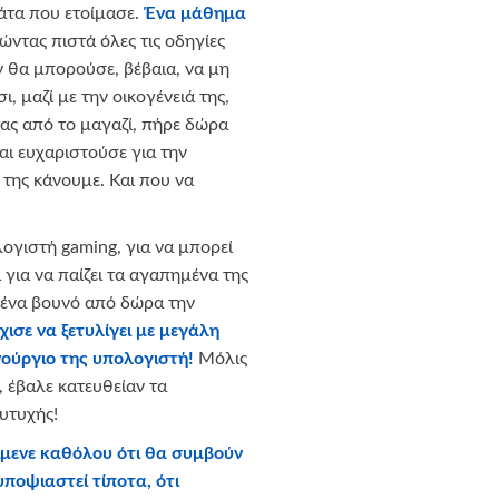
ιάτα που ετοίμασε.
Ένα μάθημα
ντας πιστά όλες τις οδηγίες
ν θα μπορούσε, βέβαια, να μη
ι, μαζί με την οικογένειά της,
ας από το μαγαζί, πήρε δώρα
αι ευχαριστούσε για την
της κάνουμε. Και που να
λογιστή gaming, για να μπορεί
ι για να παίζει τα αγαπημένα της
, ένα βουνό από δώρα την
ισε να ξετυλίγει με μεγάλη
νούργιο της υπολογιστή!
Μόλις
, έβαλε κατευθείαν τα
υτυχής!
ίμενε καθόλου ότι θα συμβούν
υποψιαστεί τίποτα, ότι