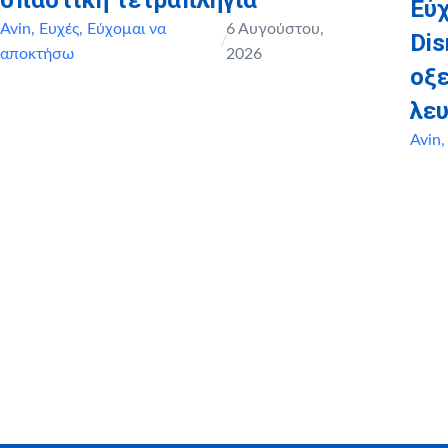
Εύχ
Avin
,
Ευχές
,
Εύχομαι να
6 Αυγούστου,
Dis
/
αποκτήσω
2026
οξ
λευ
Avin