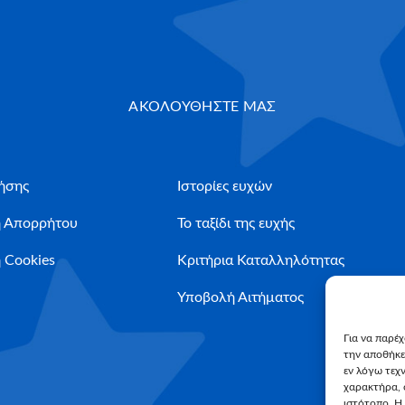
ΑΚΟΛΟΥΘΗΣΤΕ ΜΑΣ
ήσης
Ιστορίες ευχών
ή Απορρήτου
Το ταξίδι της ευχής
 Cookies
Κριτήρια Καταλληλότητας
Υποβολή Αιτήματος
Για να παρέ
την αποθήκε
εν λόγω τεχ
χαρακτήρα, 
ιστότοπο. Η