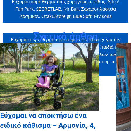
Ευχαριστούμε θερμά τους χορηγούς σε είδος: Allou!
Fun Park, SECRETLAB, Mr Bull, Ζαχαροπλαστεία
Κοσμικόν, OtakuStore.gr, Blue Soft, Myikona
Σχετικά άρθρα
Ευχαριστούμε θερμά την εταιρεία
Craftbox.gr
για την
αποστολή birthday box – έκπληξη σε όλα τα παιδιά μας,
καθώς και το
myikona.gr
για τη χορηγία όλων των
προσωποποιημένων φωτογραφικών άλμπουμ των
παιδιών μας!
Εύχομαι να αποκτήσω ένα
ειδικό κάθισμα – Αρμονία, 4,