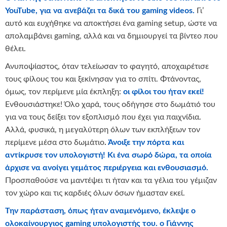
YouTube, για να ανεβάζει τα δικά του gaming videos.
Γι’
αυτό και ευχήθηκε να αποκτήσει ένα gaming setup, ώστε να
απολαμβάνει gaming, αλλά και να δημιουργεί τα βίντεο που
θέλει.
Ανυποψίαστος, όταν τελείωσαν το φαγητό, αποχαιρέτισε
τους φίλους του και ξεκίνησαν για το σπίτι. Φτάνοντας,
όμως, τον περίμενε μία έκπληξη:
οι φίλοι του ήταν εκεί!
Ενθουσιάστηκε! Όλο χαρά, τους οδήγησε στο δωμάτιό του
για να τους δείξει τον εξοπλισμό που έχει για παιχνίδια.
Αλλά, φυσικά, η μεγαλύτερη όλων των εκπλήξεων τον
περίμενε μέσα στο δωμάτιο
.
Άνοιξε την πόρτα και
αντίκρυσε τον υπολογιστή! Κι ένα σωρό δώρα, τα οποία
άρχισε να ανοίγει γεμάτος περιέργεια και ενθουσιασμό.
Προσπαθούσε να μαντέψει τι ήταν και τα γέλια του γέμιζαν
τον χώρο και τις καρδιές όλων όσων ήμασταν εκεί.
Την παράσταση, όπως ήταν αναμενόμενο, έκλεψε ο
ολοκαίνουργιος
gaming
υπολογιστής του. ο Γιάννης