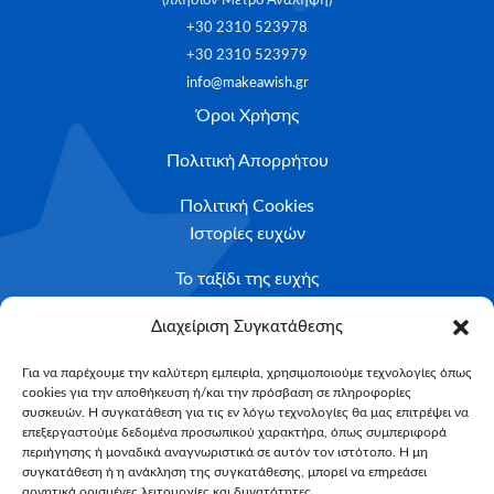
(πλησίον Μετρό Ανάληψη)
+30 2310 523978
+30 2310 523979
info@makeawish.gr
Όροι Χρήσης
Πολιτική Απορρήτου
Πολιτική Cookies
Ιστορίες ευχών
Το ταξίδι της ευχής
Κριτήρια Καταλληλότητας
Διαχείριση Συγκατάθεσης
Υποβολή Αιτήματος
Για να παρέχουμε την καλύτερη εμπειρία, χρησιμοποιούμε τεχνολογίες όπως
cookies για την αποθήκευση ή/και την πρόσβαση σε πληροφορίες
NEWSLETTER
συσκευών. Η συγκατάθεση για τις εν λόγω τεχνολογίες θα μας επιτρέψει να
Email*
επεξεργαστούμε δεδομένα προσωπικού χαρακτήρα, όπως συμπεριφορά
περιήγησης ή μοναδικά αναγνωριστικά σε αυτόν τον ιστότοπο. Η μη
συγκατάθεση ή η ανάκληση της συγκατάθεσης, μπορεί να επηρεάσει
αρνητικά ορισμένες λειτουργίες και δυνατότητες.