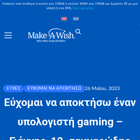
Καλέστε από σταθερό ή κινητό στο 19808 ή στείλτε WISH στο 19808 και δωρίστε 2€ με μια
κλήση ή ένα SMS,
Όροι χρέωσης
26 Μαΐου, 2023
ΕΥΧΈΣ
ΕΎΧΟΜΑΙ ΝΑ ΑΠΟΚΤΉΣΩ
Εύχομαι να αποκτήσω έναν
υπολογιστή gaming –