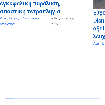
εγκεφαλική παράλυση,
σπαστική τετραπληγία
Εύχο
Avin
,
Ευχές
,
Εύχομαι να
6 Αυγούστου,
Disn
/
αποκτήσω
2026
οξε
λευχ
Avin
,
Ε