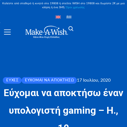
Καλέστε από σταθερό ή κινητό στο 19808 ή στείλτε WISH στο 19808 και δωρίστε 2€ με μια
κλήση ή ένα SMS,
Όροι χρέωσης
17 Ιουλίου, 2020
ΕΥΧΈΣ
ΕΎΧΟΜΑΙ ΝΑ ΑΠΟΚΤΉΣΩ
Εύχομαι να αποκτήσω έναν
υπολογιστή gaming – Η.,