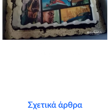
τους εθελοντές μας: Ματίνα Ζορμπά
τους χορηγούς σε είδος: Tenebra Studios, Unboxholics,
Παναγιώτης Μηνάς (ρύθμιση υπολογιστή), Sweebies,
BitdefenderGR, ζαχαροπλαστείο Elite
Σχετικά άρθρα