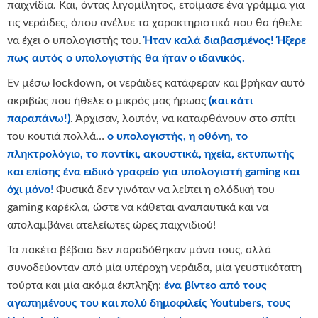
παιχνίδια. Και, όντας λιγομίλητος, ετοίμασε ένα γράμμα για
τις νεράιδες, όπου ανέλυε τα χαρακτηριστικά που θα ήθελε
να έχει ο υπολογιστής του.
Ήταν καλά διαβασμένος! Ήξερε
πως αυτός ο υπολογιστής θα ήταν ο ιδανικός.
Εν μέσω lockdown, οι νεράιδες κατάφεραν και βρήκαν αυτό
ακριβώς που ήθελε ο μικρός μας ήρωας
(και κάτι
παραπάνω!)
. Άρχισαν, λοιπόν, να καταφθάνουν στο σπίτι
του κουτιά πολλά…
ο υπολογιστής, η οθόνη, το
πληκτρολόγιο, το ποντίκι, ακουστικά, ηχεία, εκτυπωτής
και επίσης ένα ειδικό γραφείο για υπολογιστή
gaming
και
όχι μόνο
!
Φυσικά δεν γινόταν να λείπει η ολόδική του
gaming καρέκλα, ώστε να κάθεται αναπαυτικά και να
απολαμβάνει ατελείωτες ώρες παιχνιδιού!
Τα πακέτα βέβαια δεν παραδόθηκαν μόνα τους, αλλά
συνοδεύονταν από μία υπέροχη νεράιδα, μία γευστικότατη
τούρτα και μία ακόμα έκπληξη:
ένα βίντεο από τους
αγαπημένους του και πολύ δημοφιλείς
Youtubers
, τους