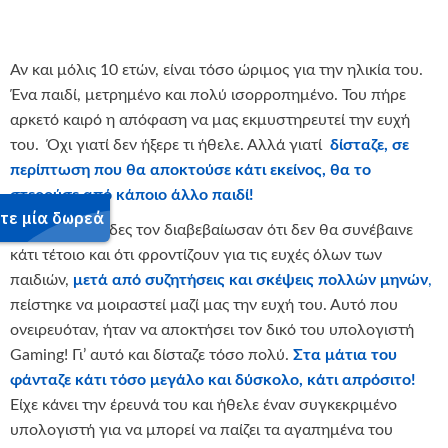
Αν και μόλις 10 ετών, είναι τόσο ώριμος για την ηλικία του.
Ένα παιδί, μετρημένο και πολύ ισορροπημένο. Του πήρε
αρκετό καιρό η απόφαση να μας εκμυστηρευτεί την ευχή
του. Όχι γιατί δεν ήξερε τι ήθελε. Αλλά γιατί
δίσταζε, σε
περίπτωση που θα αποκτούσε κάτι εκείνος, θα το
στερούσε από κάποιο άλλο παιδί!
Αφού οι νεράιδες τον διαβεβαίωσαν ότι δεν θα συνέβαινε
κάτι τέτοιο και ότι φροντίζουν για τις ευχές όλων των
παιδιών,
μετά από συζητήσεις και σκέψεις πολλών μηνών
,
πείστηκε να μοιραστεί μαζί μας την ευχή του. Αυτό που
ονειρευόταν, ήταν να αποκτήσει τον δικό του υπολογιστή
Gaming! Γι’ αυτό και δίσταζε τόσο πολύ.
Στα μάτια του
φάνταζε κάτι τόσο μεγάλο και δύσκολο, κάτι απρόσιτο!
Είχε κάνει την έρευνά του και ήθελε έναν συγκεκριμένο
υπολογιστή για να μπορεί να παίζει τα αγαπημένα του