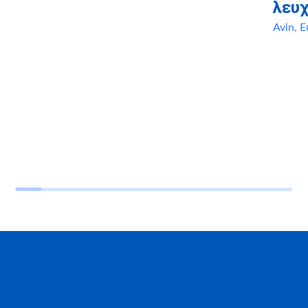
λευχ
Avin
,
Ε