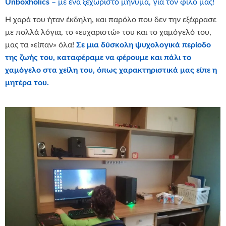
Unboxholics
– με ένα ξεχωριστό μήνυμα, για τον φίλο μας!
Η χαρά του ήταν έκδηλη, και παρόλο που δεν την εξέφρασε
με πολλά λόγια, το «ευχαριστώ» του και το χαμόγελό του,
μας τα «είπαν» όλα!
Σε μια δύσκολη ψυχολογικά περίοδο
της ζωής του, καταφέραμε να φέρουμε και πάλι το
χαμόγελο στα χείλη του, όπως χαρακτηριστικά μας είπε η
μητέρα του.