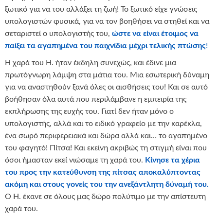
ξωτικό για να του αλλάξει τη ζωή! Το ξωτικό είχε γνώσεις
υπολογιστών φυσικά, για να τον βοηθήσει να στηθεί και να
σεταριστεί ο υπολογιστής του,
ώστε να είναι έτοιμος να
παίξει τα αγαπημένα του παιχνίδια μέχρι τελικής πτώσης
!
Η χαρά του Η. ήταν έκδηλη συνεχώς, και έδινε μια
πρωτόγνωρη λάμψη στα μάτια του. Mια εσωτερική δύναμη
για να αναστηθούν ξανά όλες οι αισθήσεις του! Και σε αυτό
βοήθησαν όλα αυτά που περιλάμβανε η εμπειρία της
εκπλήρωσης της ευχής του. Γιατί δεν ήταν μόνο ο
υπολογιστής, αλλά και το ειδικό γραφείο με την καρέκλα,
ένα σωρό περιφερειακά και δώρα αλλά και… το αγαπημένο
του φαγητό! Πίτσα! Και εκείνη ακριβώς τη στιγμή είναι που
όσοι ήμασταν εκεί νιώσαμε τη χαρά του.
Κίνησε τα χέρια
του προς την κατεύθυνση της πίτσας αποκαλύπτοντας
ακόμη και στους γονείς του την ανεξάντλητη δύναμή του.
Ο Η. έκανε σε όλους μας δώρο πολύτιμο με την απίστευτη
χαρά του.