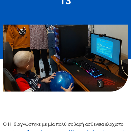
13
Ο Η. διαγνώστηκε με μία πολύ σοβαρή ασθένεια ελάχιστο