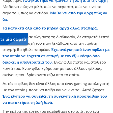
καιρό πριν.
Αναγκάστηκε να «μάθει» τη ζωή από την αρχή
.
Μαθαίνει πώς να μιλά, πώς να περπατά, πώς να κινεί τα
άκρα του, πώς να αντιδρά.
Μαθαίνει από την αρχή πώς να…
ζει.
Τα κατακτά όλα από το μηδέν, αργά αλλά σταθερά.
Το μυαλό του, σε όλη αυτή τη διαδικασία, δε σταματά λεπτό.
Γι’ αυτό και η ευχή του ήταν ξεκάθαρη από την πρώτη
στιγμή: θα ήθελε «παρέα».
Έχει ανάγκη από έναν «φίλο» με
τον οποίο να έρχεται σε επαφή με τον έξω κόσμο όσο
διαρκεί η αποθεραπεία του.
Έναν φίλο πιστό και σταθερό
κοντά του. Έναν φίλο «γέφυρα» με τους άλλους φίλους,
εκείνους που βρίσκονται «έξω από το σπίτι».
Αυτός ο φίλος δεν είναι άλλος από έναν gaming υπολογιστή
με τον οποίο μπορεί να παίζει και να κινείται. Αυτό ζήτησε.
Ένα κίνητρο να συνεχίζει τη συγκινητική προσπάθειά του
να κατακτήσει τη ζωή ξανά.
Την ημέρα της ευχής του κατέφθασε στο σπίτι του ένα