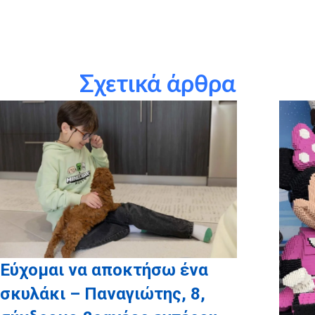
τους εθελοντές μας: Γιάννης Καρβουνάς
τους χορηγούς σε είδος: Bitdefender, Pizza Fan, MyIkona
Σχετικά άρθρα
τις εταιρείες του Ομίλου ΕΛΛΑΚΤΩΡ για την υιοθεσία του
σταδίου εκμαίευσης όλων των Ευχών για το 2020 (ΑΚΤΩΡ,
ΗΛΕΚΤΩΡ, ΕΛ.ΤΕΧ. ΑΝΕΜΟΣ, ΑΤΤΙΚΗ ΟΔΟΣ, ΑΤΤΙΚΕΣ
ΔΙΑΔΡΟΜΕΣ, REDS)
Εύχομαι να αποκτήσω ένα
σκυλάκι – Παναγιώτης, 8,