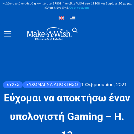
Καλέστε από σταθερό ή κινητό στο 19808 ή στείλτε WISH στο 19808 και δωρίστε 2€ με μια
κλήση ή ένα SMS,
Όροι χρέωσης
1 Φεβρουαρίου, 2021
ΕΥΧΈΣ
ΕΎΧΟΜΑΙ ΝΑ ΑΠΟΚΤΉΣΩ
Εύχομαι να αποκτήσω έναν
υπολογιστή Gaming – Η.