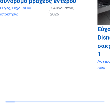
σύνδρομο βραχέος εντέρου
Ευχές
,
Εύχομαι να
7 Αυγούστου,
/
αποκτήσω
2026
Εύχο
Disn
σακ
1
Αστερ
πάω