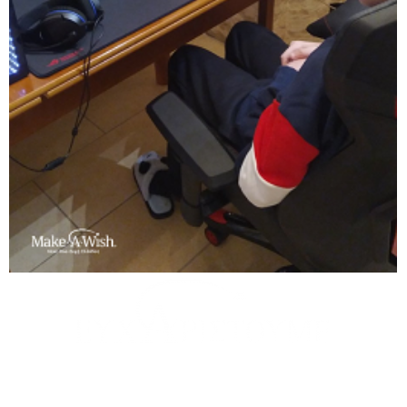
θερμά για την υιοθεσία της ευχής την
LA VIE EN ROSE
μέσω
του ΡΑΔΙΟΜΑΡΑΘΩΝΙΟΥ του
ΡΥΘΜΟΣ 949