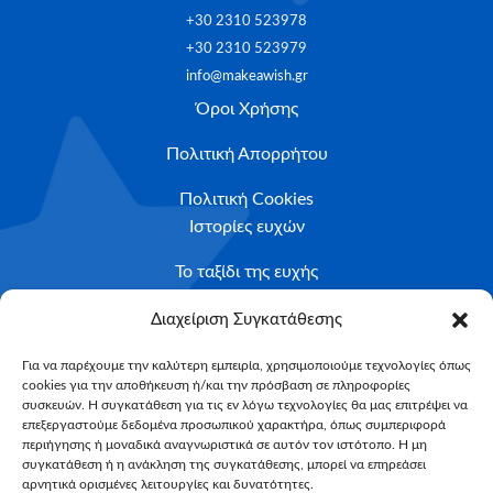
+30 2310 523978
+30 2310 523979
info@makeawish.gr
Όροι Χρήσης
Πολιτική Απορρήτου
Πολιτική Cookies
Ιστορίες ευχών
Το ταξίδι της ευχής
Κριτήρια Καταλληλότητας
Διαχείριση Συγκατάθεσης
Υποβολή Αιτήματος
Για να παρέχουμε την καλύτερη εμπειρία, χρησιμοποιούμε τεχνολογίες όπως
cookies για την αποθήκευση ή/και την πρόσβαση σε πληροφορίες
NEWSLETTER
συσκευών. Η συγκατάθεση για τις εν λόγω τεχνολογίες θα μας επιτρέψει να
Email*
επεξεργαστούμε δεδομένα προσωπικού χαρακτήρα, όπως συμπεριφορά
περιήγησης ή μοναδικά αναγνωριστικά σε αυτόν τον ιστότοπο. Η μη
συγκατάθεση ή η ανάκληση της συγκατάθεσης, μπορεί να επηρεάσει
αρνητικά ορισμένες λειτουργίες και δυνατότητες.