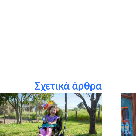
θερμά τη
L’Oréal Hellas
για τη χρηματική συμβολή της στην
ευχή
τους εθελοντές μας: Φώτης Μελαμπιώτης , Καλαθάκη
Μαρία , Φωτεινή Λιάπη, Δήμητρα Αποστολάκη
τους χορηγούς σε είδος: e-food, George Dryjohn Φotografia,
Studio Octagon, Manuello Pastry Lab, Μyikona
Σχετικά άρθρα
την εταιρεία
Craftbox.gr
για την αποστολή birthday box –
έκπληξη σε όλα τα παιδιά μας, καθώς και το
myikona.gr
για
τη χορηγία όλων των προσωποποιημένων φωτογραφικών
άλμπουμ των παιδιών μας!