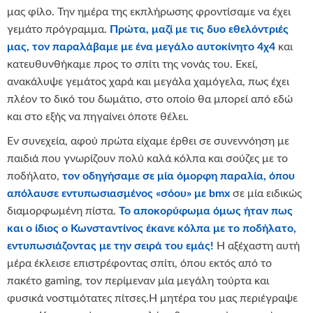
μας φίλο. Την ημέρα της εκπλήρωσης φροντίσαμε να έχει
γεμάτο πρόγραμμα.
Πρώτα, μαζί με τις δυο εθελόντριές
μας, τον παραλάβαμε με ένα μεγάλο αυτοκίνητο 4χ4
και
κατευθυνθήκαμε προς το σπίτι της νονάς του. Εκεί,
ανακάλυψε γεμάτος χαρά και μεγάλα χαμόγελα, πως έχει
πλέον το δικό του δωμάτιο, στο οποίο θα μπορεί από εδώ
και στο εξής να πηγαίνει όποτε θέλει.
Εν συνεχεία, αφού πρώτα είχαμε έρθει σε συνεννόηση με
παιδιά που γνωρίζουν πολύ καλά κόλπα και σούζες με το
ποδήλατο,
τον οδηγήσαμε σε μία όμορφη παραλία, όπου
απόλαυσε εντυπωσιασμένος «σόου» με
bmx
σε μία ειδικώς
διαμορφωμένη πίστα.
Το αποκορύφωμα όμως ήταν πως
και ο ίδιος ο Κωνσταντίνος έκανε κόλπα με το ποδήλατο,
εντυπωσιάζοντας με την σειρά του εμάς!
Η αξέχαστη αυτή
μέρα έκλεισε επιστρέφοντας σπίτι, όπου εκτός από το
πακέτο gaming, τον περίμεναν μία μεγάλη τούρτα και
φυσικά νοστιμότατες πίτσες.Η μητέρα του μας περιέγραψε