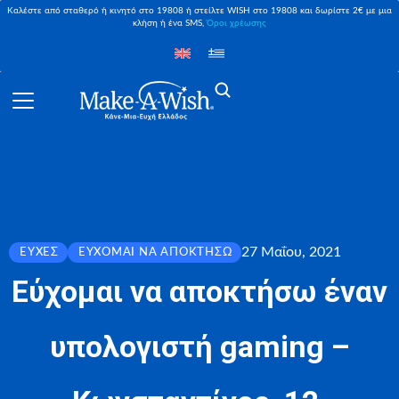
Καλέστε από σταθερό ή κινητό στο 19808 ή στείλτε WISH στο 19808 και δωρίστε 2€ με μια
κλήση ή ένα SMS,
Όροι χρέωσης
27 Μαΐου, 2021
ΕΥΧΈΣ
ΕΎΧΟΜΑΙ ΝΑ ΑΠΟΚΤΉΣΩ
Εύχομαι να αποκτήσω έναν
υπολογιστή gaming –