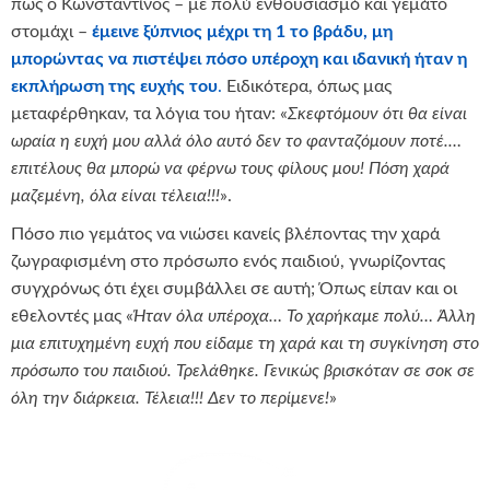
πως ο Κωνσταντίνος – με πολύ ενθουσιασμό και γεμάτο
στομάχι –
έμεινε ξύπνιος μέχρι τη 1 το βράδυ, μη
μπορώντας να πιστέψει πόσο υπέροχη και ιδανική ήταν η
εκπλήρωση της ευχής του
.
Ειδικότερα, όπως μας
μεταφέρθηκαν, τα λόγια του ήταν: «
Σκεφτόμουν ότι θα είναι
ωραία η ευχή μου αλλά όλο αυτό δεν το φανταζόμουν ποτέ.…
επιτέλους θα μπορώ να φέρνω τους φίλους μου! Πόση χαρά
μαζεμένη, όλα είναι τέλεια!!!
».
Πόσο πιο γεμάτος να νιώσει κανείς βλέποντας την χαρά
ζωγραφισμένη στο πρόσωπο ενός παιδιού, γνωρίζοντας
συγχρόνως ότι έχει συμβάλλει σε αυτή; Όπως είπαν και οι
εθελοντές μας «
Ήταν όλα υπέροχα… Το χαρήκαμε πολύ… Άλλη
μια επιτυχημένη ευχή που είδαμε τη χαρά και τη συγκίνηση στο
πρόσωπο του παιδιού. Τρελάθηκε. Γενικώς βρισκόταν σε σοκ σε
όλη την διάρκεια. Τέλεια!!! Δεν το περίμενε!
»