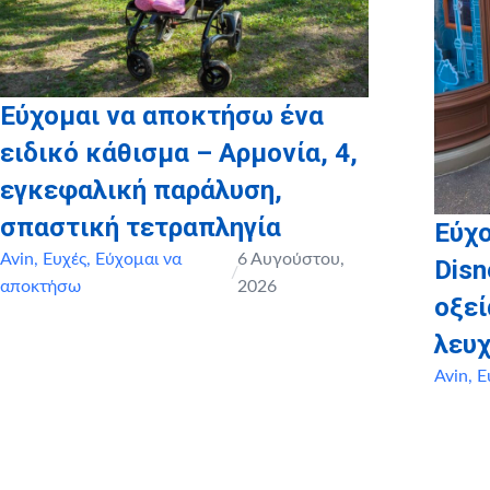
Εύχομαι να αποκτήσω ένα
ειδικό κάθισμα – Αρμονία, 4,
εγκεφαλική παράλυση,
σπαστική τετραπληγία
Εύχο
Avin
,
Ευχές
,
Εύχομαι να
6 Αυγούστου,
Disn
/
αποκτήσω
2026
οξε
λευχ
Avin
,
Ε