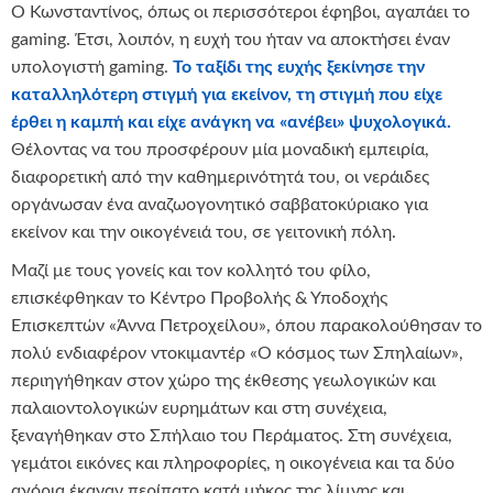
Ο Κωνσταντίνος, όπως οι περισσότεροι έφηβοι, αγαπάει το
gaming. Έτσι, λοιπόν, η ευχή του ήταν να αποκτήσει έναν
υπολογιστή gaming.
Το ταξίδι της ευχής ξεκίνησε την
καταλληλότερη στιγμή για εκείνον, τη στιγμή που είχε
έρθει η καμπή και είχε ανάγκη να «ανέβει» ψυχολογικά.
Θέλοντας να του προσφέρουν μία μοναδική εμπειρία,
διαφορετική από την καθημερινότητά του, οι νεράιδες
οργάνωσαν ένα αναζωογονητικό σαββατοκύριακο για
εκείνον και την οικογένειά του, σε γειτονική πόλη.
Μαζί με τους γονείς και τον κολλητό του φίλο,
επισκέφθηκαν το Κέντρο Προβολής & Υποδοχής
Επισκεπτών «Άννα Πετροχείλου», όπου παρακολούθησαν το
πολύ ενδιαφέρον ντοκιμαντέρ «Ο κόσμος των Σπηλαίων»,
περιηγήθηκαν στον χώρο της έκθεσης γεωλογικών και
παλαιοντολογικών ευρημάτων και στη συνέχεια,
ξεναγήθηκαν στο Σπήλαιο του Περάματος. Στη συνέχεια,
γεμάτοι εικόνες και πληροφορίες, η οικογένεια και τα δύο
αγόρια έκαναν περίπατο κατά μήκος της λίμνης και