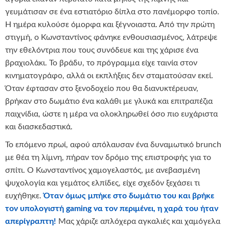
γευμάτισαν σε ένα εστιατόριο δίπλα στο πανέμορφο τοπίο.
Η ημέρα κυλούσε όμορφα και ξέγνοιαστα. Από την πρώτη
στιγμή, ο Κωνσταντίνος φάνηκε ενθουσιασμένος, λάτρεψε
την εθελόντρια που τους συνόδευε και της χάρισε ένα
βραχιολάκι. Το βράδυ, το πρόγραμμα είχε ταινία στον
κινηματογράφο, αλλά οι εκπλήξεις δεν σταματούσαν εκεί.
Όταν έφτασαν στο ξενοδοχείο που θα διανυκτέρευαν,
βρήκαν στο δωμάτιο ένα καλάθι με γλυκά και επιτραπέζια
παιχνίδια, ώστε η μέρα να ολοκληρωθεί όσο πιο ευχάριστα
και διασκεδαστικά.
Το επόμενο πρωί, αφού απόλαυσαν ένα δυναμωτικό brunch
με θέα τη λίμνη, πήραν τον δρόμο της επιστροφής για το
σπίτι. Ο Κωνσταντίνος χαμογελαστός, με ανεβασμένη
ψυχολογία και γεμάτος ελπίδες, είχε σχεδόν ξεχάσει τι
ευχήθηκε.
Όταν όμως μπήκε στο δωμάτιο του και βρήκε
τον υπολογιστή
gaming
να τον περιμένει, η χαρά του ήταν
απερίγραπτη!
Μας χάριζε απλόχερα αγκαλιές και χαμόγελα