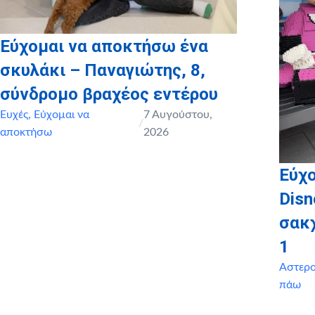
Εύχομαι να αποκτήσω ένα
σκυλάκι – Παναγιώτης, 8,
σύνδρομο βραχέος εντέρου
Ευχές
,
Εύχομαι να
7 Αυγούστου,
/
αποκτήσω
2026
Εύχο
Disn
σακ
1
Αστερ
πάω