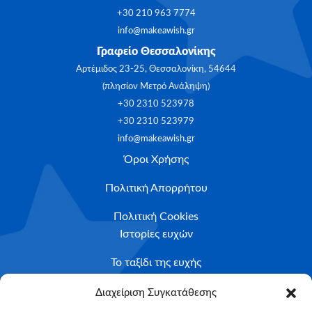
+30 210 963 7774
info@makeawish.gr
Γραφείο Θεσσαλονίκης
Αρτέμιδος 23-25, Θεσσαλονίκη, 54644
(πλησίον Μετρό Ανάληψη)
+30 2310 523978
+30 2310 523979
info@makeawish.gr
Όροι Χρήσης
Πολιτική Απορρήτου
Πολιτική Cookies
Ιστορίες ευχών
Το ταξίδι της ευχής
Κριτήρια Καταλληλότητας
Διαχείριση Συγκατάθεσης