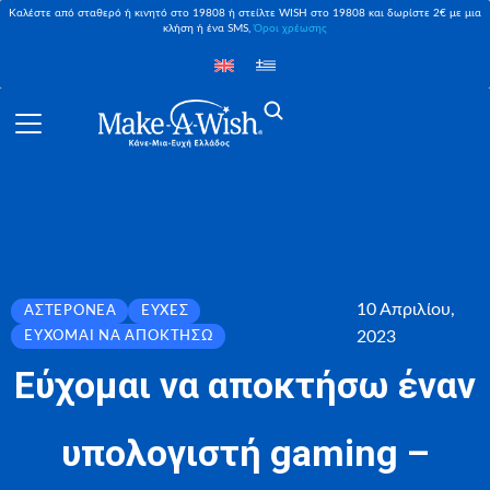
Καλέστε από σταθερό ή κινητό στο 19808 ή στείλτε WISH στο 19808 και δωρίστε 2€ με μια
κλήση ή ένα SMS,
Όροι χρέωσης
10 Απριλίου,
ΑΣΤΕΡΟΝΈΑ
ΕΥΧΈΣ
2023
ΕΎΧΟΜΑΙ ΝΑ ΑΠΟΚΤΉΣΩ
Εύχομαι να αποκτήσω έναν
υπολογιστή gaming –