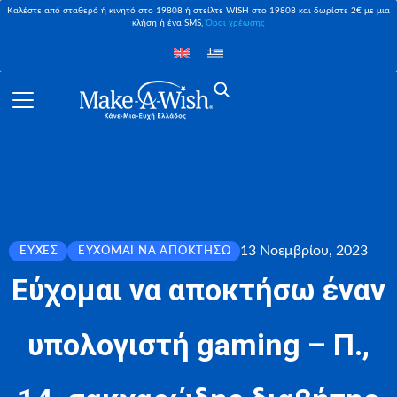
Καλέστε από σταθερό ή κινητό στο 19808 ή στείλτε WISH στο 19808 και δωρίστε 2€ με μια
κλήση ή ένα SMS,
Όροι χρέωσης
13 Νοεμβρίου, 2023
ΕΥΧΈΣ
ΕΎΧΟΜΑΙ ΝΑ ΑΠΟΚΤΉΣΩ
Εύχομαι να αποκτήσω έναν
υπολογιστή gaming – Π.,