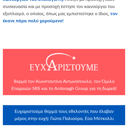
συσκευασία και με προσοχή έστησε τον καινούργιο του
εξοπλισμό, ο οποίος, όπως μας εμπιστεύτηκε ο ίδιος,
τον
έκανε πάρα πολύ χαρούμενο!
θερμά τον Κωνσταντίνο Αντωνόπουλο, τον
Όμιλο
Εταιρειών SRS
και το
Ardonagh Group
για τη δωρεά!
Ευχαριστούμε θερμά τους εθελοντές που έλαβαν
μέρος στην ευχή: Γιώτα Παλιούρα, Εύα Μύτκολλι