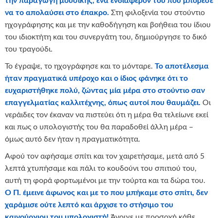
την παραγωγή μουσικής, ένα ενδιαφέρον του που μπόρεσε
να το απολαύσει στο έπακρο.
Στη φιλοξενία του στούντιο
ηχογράφησης και με την καθοδήγηση και βοήθεια του ίδιου
του ιδιοκτήτη και του συνεργάτη του, δημιούργησε το δικό
του τραγούδι.
Το έγραψε, το ηχογράφησε και το μόνταρε.
Το αποτέλεσμα
ήταν πραγματικά υπέροχο και ο ίδιος φάνηκε ότι το
ευχαριστήθηκε πολύ, ζώντας μία μέρα στο στούντιο σαν
επαγγελματίας καλλιτέχνης, όπως αυτοί που θαυμάζει.
Οι
νεράιδες τον έκαναν να πιστεύει ότι η μέρα θα τελείωνε εκεί
και πως ο υπολογιστής του θα παραδοθεί άλλη μέρα –
όμως αυτό δεν ήταν η πραγματικότητα.
Αφού τον αφήσαμε σπίτι και τον χαιρετήσαμε, μετά από 5
λεπτά χτυπήσαμε και πάλι το κουδούνι του σπιτιού του,
αυτή τη φορά φορτωμένοι με την τούρτα και τα δώρα του.
Ο Π. έμεινε άφωνος και με το που μπήκαμε στο σπίτι, δεν
χαράμισε ούτε λεπτό και άρχισε το στήσιμο του
καινούργιου του υπολογιστή!
Άνοιγε με προσοχή κάθε