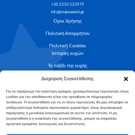
+30 2310 523979
info@makeawish.gr
Όροι Χρήσης
Πολιτική Απορρήτου
Πολιτική Cookies
Ιστορίες ευχών
Το ταξίδι της ευχής
Κριτήρια Καταλληλότητας
Διαχείριση Συγκατάθεσης
Υποβολή Αιτήματος
Για να παρέχουμε την καλύτερη εμπειρία, χρησιμοποιούμε τεχνολογίες όπως
cookies για την αποθήκευση ή/και την πρόσβαση σε πληροφορίες
NEWSLETTER
συσκευών. Η συγκατάθεση για τις εν λόγω τεχνολογίες θα μας επιτρέψει να
Email*
επεξεργαστούμε δεδομένα προσωπικού χαρακτήρα, όπως συμπεριφορά
περιήγησης ή μοναδικά αναγνωριστικά σε αυτόν τον ιστότοπο. Η μη
συγκατάθεση ή η ανάκληση της συγκατάθεσης, μπορεί να επηρεάσει
αρνητικά ορισμένες λειτουργίες και δυνατότητες.