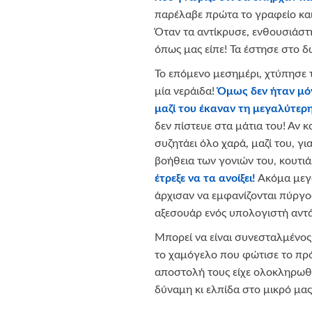
παρέλαβε πρώτα το γραφείο και τ
Όταν τα αντίκρυσε, ενθουσιάστη
όπως μας είπε! Τα έστησε στο δ
Το επόμενο μεσημέρι, χτύπησε τ
μία νεράιδα!
Όμως δεν ήταν μόν
μαζί του έκαναν τη μεγαλύτερ
δεν πίστευε στα μάτια του! Αν 
συζητάει όλο χαρά, μαζί του, γ
βοήθεια των γονιών του, κουτι
έτρεξε να τα ανοίξει!
Ακόμα μεγ
άρχισαν να εμφανίζονται πύργος
αξεσουάρ ενός υπολογιστή αντάξ
Μπορεί να είναι συνεσταλμένος
το χαμόγελο που φώτισε το πρό
αποστολή τους είχε ολοκληρωθεί
δύναμη κι ελπίδα στο μικρό μα