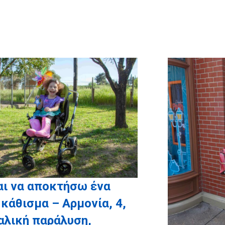
εκμαίευσης όλων των
Ευχών για το 2019 (ΑΚΤΩΡ,
ΗΛΕΚΤΩΡ, ΕΛ.ΤΕΧ.
ΑΝΕΜΟΣ, ΑΤΤΙΚΗ ΟΔΟΣ,
ΑΤΤΙΚΕΣ ΔΙΑΔΡΟΜΕΣ,
REDS)
αι να αποκτήσω ένα
 κάθισμα – Αρμονία, 4,
αλική παράλυση,