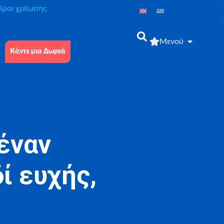
́ροι χρέωσης
Μενού
Κάντε μια Δωρεά
έναν
ί ευχής,