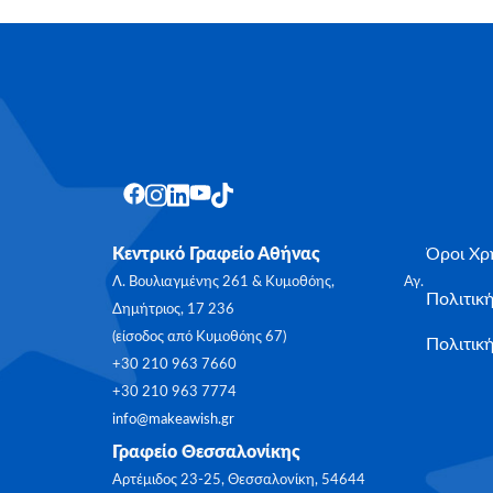
Κεντρικό Γραφείο Αθήνας
Όροι Χρ
Λ. Βουλιαγμένης 261 & Κυμοθόης, Αγ.
Πολιτικ
Δημήτριος, 17 236
(είσοδος από Κυμοθόης 67)
Πολιτική
+30 210 963 7660
+30 210 963 7774
info@makeawish.gr
Γραφείο Θεσσαλονίκης
Αρτέμιδος 23-25, Θεσσαλονίκη, 54644