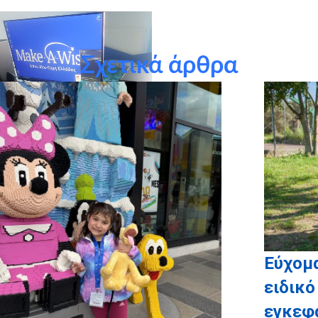
Σχετικά άρθρα
Εύχομ
ειδικό
εγκεφ