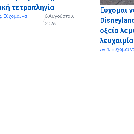
ική τετραπληγία
Εύχομαι ν
ς
,
Εύχομαι να
6 Αυγούστου,
Disneyland
/
2026
οξεία λε
λευχαιμία
Avin
,
Εύχομαι ν