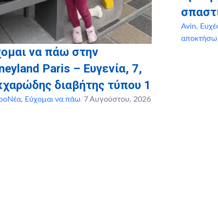
σπαστ
Avin
,
Ευχέ
αποκτήσω
ομαι να πάω στην
neyland Paris – Ευγενία, 7,
κχαρώδης διαβήτης τύπου 1
ροΝέα
,
Εύχομαι να πάω
/
7 Αυγούστου, 2026