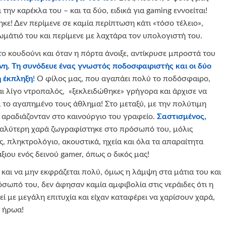
ην καρέκλα του – και τα δύο, ειδικά για gaming εννοείται!
κε! Δεν περίμενε σε καμία περίπτωση κάτι «τόσο τέλειο»,
ωμάτιό του και περίμενε με λαχτάρα τον υπολογιστή του.
ο κουδούνι και όταν η πόρτα άνοιξε, αντίκρυσε μπροστά του
η. Τη συνόδευε ένας
γνωστός ποδοσφαιριστής και οι δύο
η έκπληξη
!
Ο φίλος μας, που αγαπάει πολύ το ποδόσφαιρο,
και λίγο ντροπαλός, «ξεκλειδώθηκε» γρήγορα και άρχισε να
ια το αγαπημένο τους άθλημα! Στο μεταξύ, με την πολύτιμη
ά αραδιάζονταν στο καινούργιο του γραφείο.
Σαστισμένος,
αλύτερη χαρά ζωγραφίστηκε στο πρόσωπό του, μόλις
, πληκτρολόγιο, ακουστικά, ηχεία και όλα τα απαραίτητα
ιου ενός δεινού gamer, όπως ο δικός μας!
 και να μην εκφράζεται πολύ, όμως η λάμψη στα μάτια του και
σωπό του, δεν άφησαν καμία αμφιβολία στις νεράιδες ότι η
 με μεγάλη επιτυχία και είχαν καταφέρει να χαρίσουν χαρά,
ς ήρωα!