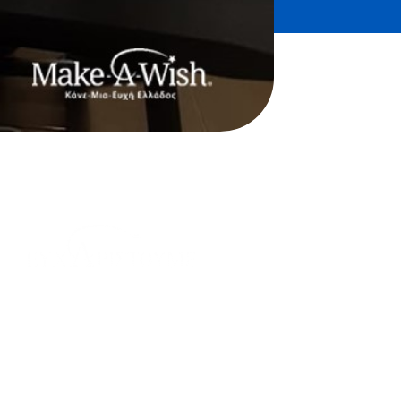
Η ευχή υιοθετήθηκε από
ανώνυμο δωρητή.
Σεβόμενοι την επιθυμία του
θα θέλαμε να τον
ευχαριστήσουμε θερμά και