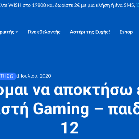
είλτε WISH στο 19808 και δωρίστε 2€ με μια κλήση ή ένα SMS,
Ο
ρικτής
Γίνε εθελοντής
Αστέρι της Ευχής!
Eshop
1 Ιουλίου, 2020
ΚΤΉΣΩ
ομαι να αποκτήσω 
στή Gaming – παιδ
12