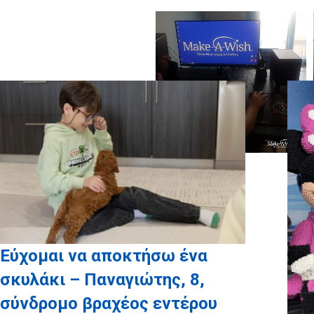
Εύχομαι να αποκτήσω ένα
σκυλάκι – Παναγιώτης, 8,
σύνδρομο βραχέος εντέρου