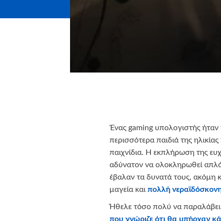
Ένας gaming υπολογιστής ήταν 
περισσότερα παιδιά της ηλικίας
παιχνίδια. H εκπλήρωση της ευχ
αδύνατον να ολοκληρωθεί απλά 
έβαλαν τα δυνατά τους, ακόμη 
μαγεία και
πολλή νεραϊδόσκονη.
Ήθελε τόσο πολύ να παραλάβει 
που γνώριζε ότι θα υπήρχαν κά