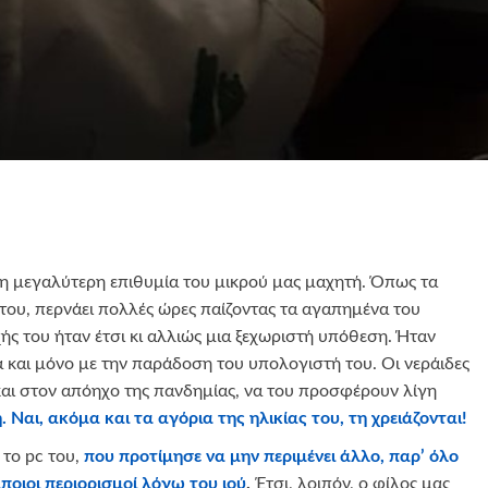
η μεγαλύτερη επιθυμία του μικρού μας μαχητή. Όπως τα
 του, περνάει πολλές ώρες παίζοντας τα αγαπημένα του
ής του ήταν έτσι κι αλλιώς μια ξεχωριστή υπόθεση. Ήταν
και μόνο με την παράδοση του υπολογιστή του. Οι νεράιδες
και στον απόηχο της πανδημίας, να του προσφέρουν λίγη
 Ναι, ακόμα και τα αγόρια της ηλικίας του, τη χρειάζονται!
το pc του,
που προτίμησε να μην περιμένει άλλο, παρ’ όλο
ποιοι περιορισμοί λόγω του ιού
.
Έτσι, λοιπόν, ο φίλος μας