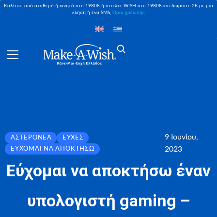
Καλέστε από σταθερό ή κινητό στο 19808 ή στείλτε WISH στο 19808 και δωρίστε 2€ με μια
κλήση ή ένα SMS,
Όροι χρέωσης
9 Ιουνίου,
ΑΣΤΕΡΟΝΈΑ
ΕΥΧΈΣ
2023
ΕΎΧΟΜΑΙ ΝΑ ΑΠΟΚΤΉΣΩ
Εύχομαι να αποκτήσω έναν
υπολογιστή gaming –