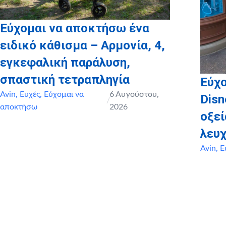
Εύχομαι να αποκτήσω ένα
ειδικό κάθισμα – Αρμονία, 4,
εγκεφαλική παράλυση,
σπαστική τετραπληγία
Εύχο
Avin
,
Ευχές
,
Εύχομαι να
6 Αυγούστου,
Disn
/
αποκτήσω
2026
οξε
λευχ
Avin
,
Ε