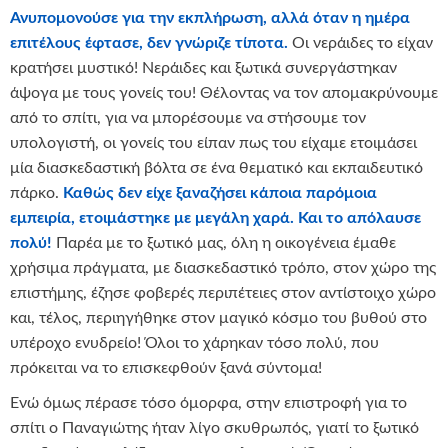
Ανυπομονούσε για την εκπλήρωση, αλλά όταν η ημέρα
επιτέλους έφτασε, δεν γνώριζε τίποτα.
Οι νεράιδες το είχαν
κρατήσει μυστικό! Νεράιδες και ξωτικά συνεργάστηκαν
άψογα με τους γονείς του! Θέλοντας να τον απομακρύνουμε
από το σπίτι, για να μπορέσουμε να στήσουμε τον
υπολογιστή, οι γονείς του είπαν πως του είχαμε ετοιμάσει
μία διασκεδαστική βόλτα σε ένα θεματικό και εκπαιδευτικό
πάρκο.
Καθώς δεν είχε ξαναζήσει κάποια παρόμοια
εμπειρία, ετοιμάστηκε με μεγάλη χαρά. Και το απόλαυσε
πολύ!
Παρέα με το ξωτικό μας, όλη η οικογένεια έμαθε
χρήσιμα πράγματα, με διασκεδαστικό τρόπο, στον χώρο της
επιστήμης, έζησε φοβερές περιπέτειες στον αντίστοιχο χώρο
και, τέλος, περιηγήθηκε στον μαγικό κόσμο του βυθού στο
υπέροχο ενυδρείο! Όλοι το χάρηκαν τόσο πολύ, που
πρόκειται να το επισκεφθούν ξανά σύντομα!
Ενώ όμως πέρασε τόσο όμορφα, στην επιστροφή για το
σπίτι ο Παναγιώτης ήταν λίγο σκυθρωπός, γιατί το ξωτικό