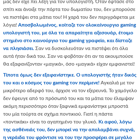
μας δεν είχε πει λέξη για τον υπολογιστή. Όταν έφτασε στο
σπίτι και άνοιξε την πόρτα του δωματίου του, δεν μπορούσε
να πιστέψει στα μάτια του! Η χαρά του δεν περιγράφεται με
λόγια!
Αποσβολωμένος, κοίταζε τον ολοκαίνουργιο
gaming
υπολογιστή του, με όλα τα απαραίτητα αξεσουάρ, έτοιμο
στημένο στο καινούργιο του
gaming
γραφείο, και δίσταζε
να πλησιάσει.
Σαν να δυσκολευόταν να πιστέψει ότι όλα
αυτά ήταν δικά του. Σαν να φοβόταν ότι αν τα ακουμπούσε
θα εξαφανίζονταν «μαγικά», όσο «μαγικά» είχαν εμφανιστεί!
Τίποτα όμως δεν εξαφανίστηκε. Ο υπολογιστής ήταν δικός
του και ο κόσμος του
gaming
τον περίμενε!
Αγκαλιά με τον
μικρότερο αδερφό του, άρχισε να τον εξερευνά. Το χαμόγελο
δεν έφευγε από το πρόσωπό του και τα μάτια του έλαμψαν
ακόμη περισσότερο όταν ξαφνικά εμφανίστηκε μπροστά
του μία τούρτα σε σχήμα ποντικιού. Γιατί η πάστα
«ποντικάκι» είναι το αγαπημένο του γλυκό.
Κι αφού, λόγω
της ασθένειάς του, δεν μπορεί να την απολαμβάνει συχνά,
η νεράιδα του φρόντισε να του την προσφέρει σε μεγάλο