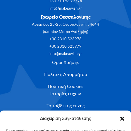
+30 210 963 7774
info@makeawish.gr
Γραφείο Θεσσαλονίκης
Αρτέμιδος 23-25, Θεσσαλονίκη, 54644
(πλησίον Μετρό Ανάληψη)
+30 2310 523978
+30 2310 523979
info@makeawish.gr
Όροι Χρήσης
Πολιτική Απορρήτου
Πολιτική Cookies
Ιστορίες ευχών
Το ταξίδι της ευχής
Κριτήρια Καταλληλότητας
Διαχείριση Συγκατάθεσης
Υποβολή Αιτήματος
Για να παρέχουμε την καλύτερη εμπειρία, χρησιμοποιούμε τεχνολογίες όπως