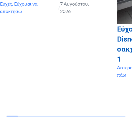
Ευχές
,
Εύχομαι να
7 Αυγούστου,
/
αποκτήσω
2026
Εύχο
Disn
σακ
1
Αστερ
πάω