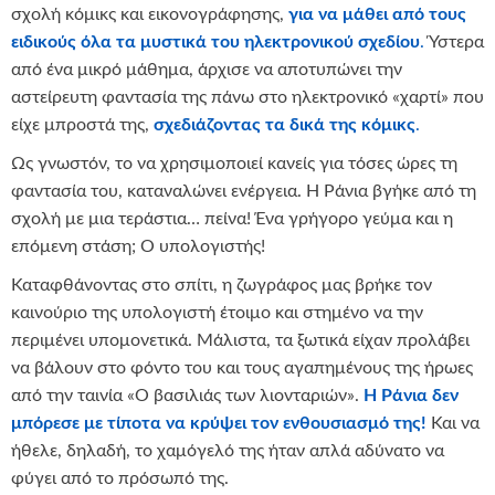
σχολή κόμικς και εικονογράφησης,
για να μάθει από τους
ειδικούς όλα τα μυστικά του ηλεκτρονικού σχεδίου
.
Ύστερα
από ένα μικρό μάθημα, άρχισε να αποτυπώνει την
αστείρευτη φαντασία της πάνω στο ηλεκτρονικό «χαρτί» που
είχε μπροστά της,
σχεδιάζοντας τα δικά της κόμικς
.
Ως γνωστόν, το να χρησιμοποιεί κανείς για τόσες ώρες τη
φαντασία του, καταναλώνει ενέργεια. Η Ράνια βγήκε από τη
σχολή με μια τεράστια… πείνα! Ένα γρήγορο γεύμα και η
επόμενη στάση; Ο υπολογιστής!
Καταφθάνοντας στο σπίτι, η ζωγράφος μας βρήκε τον
καινούριο της υπολογιστή έτοιμο και στημένο να την
περιμένει υπομονετικά. Μάλιστα, τα ξωτικά είχαν προλάβει
να βάλουν στο φόντο του και τους αγαπημένους της ήρωες
από την ταινία «Ο βασιλιάς των λιονταριών».
Η Ράνια δεν
μπόρεσε με τίποτα να κρύψει τον ενθουσιασμό της!
Και να
ήθελε, δηλαδή, το χαμόγελό της ήταν απλά αδύνατο να
φύγει από το πρόσωπό της.