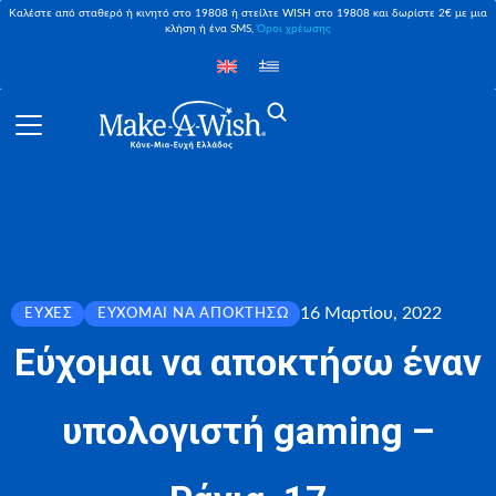
Καλέστε από σταθερό ή κινητό στο 19808 ή στείλτε WISH στο 19808 και δωρίστε 2€ με μια
κλήση ή ένα SMS,
Όροι χρέωσης
16 Μαρτίου, 2022
ΕΥΧΈΣ
ΕΎΧΟΜΑΙ ΝΑ ΑΠΟΚΤΉΣΩ
Εύχομαι να αποκτήσω έναν
υπολογιστή gaming –