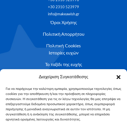
+30 2310 523978
+30 2310 523979
info@makeawish.gr
Όροι Χρήσης
Πολιτική Απορρήτου
Πολιτική Cookies
Ιστορίες ευχών
Το ταξίδι της ευχής
Κριτήρια Καταλληλότητας
Διαχείριση Συγκατάθεσης
Υποβολή Αιτήματος
Για να παρέχουμε την καλύτερη εμπειρία, χρησιμοποιούμε τεχνολογίες όπως
cookies για την αποθήκευση ή/και την πρόσβαση σε πληροφορίες
NEWSLETTER
συσκευών. Η συγκατάθεση για τις εν λόγω τεχνολογίες θα μας επιτρέψει να
Email*
επεξεργαστούμε δεδομένα προσωπικού χαρακτήρα, όπως συμπεριφορά
περιήγησης ή μοναδικά αναγνωριστικά σε αυτόν τον ιστότοπο. Η μη
συγκατάθεση ή η ανάκληση της συγκατάθεσης, μπορεί να επηρεάσει
αρνητικά ορισμένες λειτουργίες και δυνατότητες.