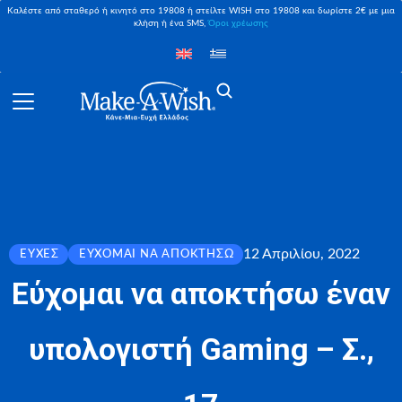
Καλέστε από σταθερό ή κινητό στο 19808 ή στείλτε WISH στο 19808 και δωρίστε 2€ με μια
κλήση ή ένα SMS,
Όροι χρέωσης
12 Απριλίου, 2022
ΕΥΧΈΣ
ΕΎΧΟΜΑΙ ΝΑ ΑΠΟΚΤΉΣΩ
Εύχομαι να αποκτήσω έναν
υπολογιστή Gaming – Σ.,