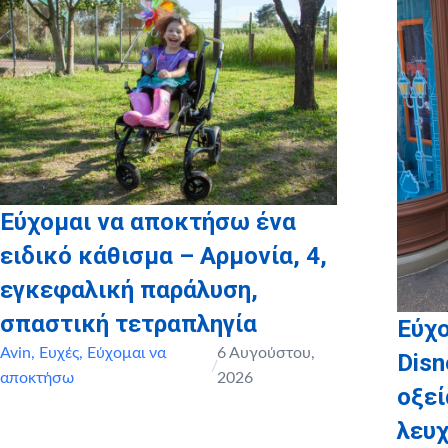
καθώς και το
myikona.gr
για τη χορηγία όλων των
προσωποποιημένων φωτογραφικών άλμπουμ των παιδιών
μας!
Εύχομαι να αποκτήσω ένα
ειδικό κάθισμα – Αρμονία, 4,
εγκεφαλική παράλυση,
σπαστική τετραπληγία
Εύχο
Avin
,
Ευχές
,
Εύχομαι να
6 Αυγούστου,
Disn
/
αποκτήσω
2026
οξε
λευχ