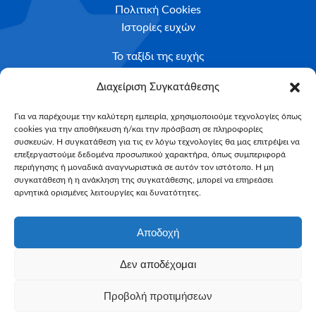
Πολιτική Cookies
Ιστορίες ευχών
Το ταξίδι της ευχής
Κριτήρια Καταλληλότητας
Διαχείριση Συγκατάθεσης
Υποβολή Αιτήματος
Για να παρέχουμε την καλύτερη εμπειρία, χρησιμοποιούμε τεχνολογίες όπως
cookies για την αποθήκευση ή/και την πρόσβαση σε πληροφορίες
NEWSLETTER
συσκευών. Η συγκατάθεση για τις εν λόγω τεχνολογίες θα μας επιτρέψει να
Email*
επεξεργαστούμε δεδομένα προσωπικού χαρακτήρα, όπως συμπεριφορά
περιήγησης ή μοναδικά αναγνωριστικά σε αυτόν τον ιστότοπο. Η μη
συγκατάθεση ή η ανάκληση της συγκατάθεσης, μπορεί να επηρεάσει
αρνητικά ορισμένες λειτουργίες και δυνατότητες.
Αποδοχή
Δεν αποδέχομαι
Make-A-Wish Greece © 2025
Προβολή προτιμήσεων
All Rights Reserved