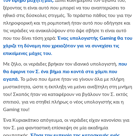
τον έφηβο μαχητή μας.
Δίνει καθημερινά τον αγώνα του,
ξέροντας τι είναι αυτό που μπορεί να του αναπτερώσει το
ηθικό στις δύσκολες στιγμές. Το τεράστιο πάθος του για την
πληροφορική και τη ρομποτική ήταν αυτό που οδήγησε και
τις νεράιδες να ανακαλύψουν στο άψε σβήσε τι είναι αυτό
που του δίνει τόση χαρά:
Ένας υπολογιστής Gaming
θα του
χάριζε τη δύναμη που χρειαζόταν για να συνεχίσει τις
επικείμενες μάχες του.
Με ζήλο, οι νεράιδες βρήκαν τον ιδανικό υπολογιστή,
που
θα έφερνε τον Σ. ένα βήμα πιο κοντά στα χόμπι που
αγαπά.
Το μόνο που έμενε ήταν να γίνουν όλα με πλήρη
μυστικότητα, ώστε η έκπληξη να μείνει ανεξίτηλη στη μνήμη
του! Σκοπός ήταν να καταφέρουν να βγάλουν τον Σ. εκτός
σπιτιού, για να στηθεί πλήρως ο νέος υπολογιστής και η
Gaming του!
Ένα Κυριακάτικο απόγευμα, οι νεράιδες είχαν κανονίσει για
τον Σ. μια φανταστική επίσκεψη σε μία ακαδημία
ρομποτικής.
Έζησε την εμπειρία της κατασκευής ενός