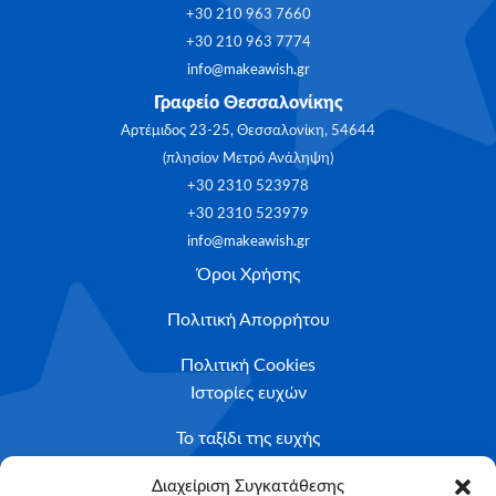
+30 210 963 7660
+30 210 963 7774
info@makeawish.gr
Γραφείο Θεσσαλονίκης
Αρτέμιδος 23-25, Θεσσαλονίκη, 54644
(πλησίον Μετρό Ανάληψη)
+30 2310 523978
+30 2310 523979
info@makeawish.gr
Όροι Χρήσης
Πολιτική Απορρήτου
Πολιτική Cookies
Ιστορίες ευχών
Το ταξίδι της ευχής
Κριτήρια Καταλληλότητας
Διαχείριση Συγκατάθεσης