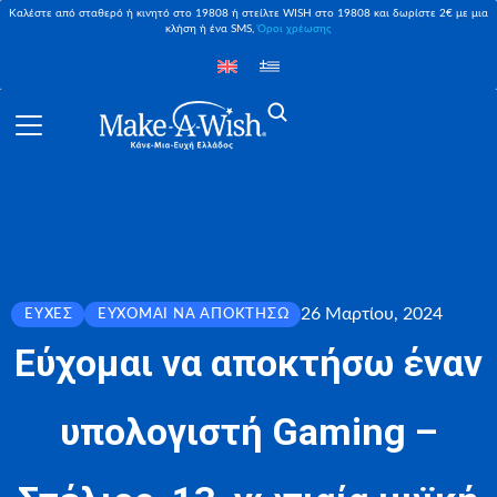
Καλέστε από σταθερό ή κινητό στο 19808 ή στείλτε WISH στο 19808 και δωρίστε 2€ με μια
κλήση ή ένα SMS,
Όροι χρέωσης
26 Μαρτίου, 2024
ΕΥΧΈΣ
ΕΎΧΟΜΑΙ ΝΑ ΑΠΟΚΤΉΣΩ
Εύχομαι να αποκτήσω έναν
υπολογιστή Gaming –