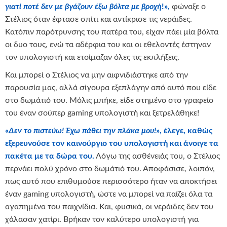
γιατί ποτέ δεν με βγάζουν έξω βόλτα με βροχή
!»,
φώναξε ο
Στέλιος όταν έφτασε σπίτι και αντίκρισε τις νεράιδες.
Κατόπιν παρότρυνσης του πατέρα του, είχαν πάει μία βόλτα
οι δυο τους, ενώ τα αδέρφια του και οι εθελοντές έστηναν
τον υπολογιστή και ετοίμαζαν όλες τις εκπλήξεις.
Και μπορεί ο Στέλιος να μην αιφνιδιάστηκε από την
παρουσία μας, αλλά σίγουρα εξεπλάγην από αυτό που είδε
στο δωμάτιό του. Μόλις μπήκε, είδε στημένο στο γραφείο
του έναν σούπερ gaming υπολογιστή και ξετρελάθηκε!
«
Δεν το πιστεύω! Έχω πάθει την πλάκα μου!
», έλεγε, καθώς
εξερευνούσε τον καινούργιο του υπολογιστή και άνοιγε τα
πακέτα με τα δώρα του.
Λόγω της ασθένειάς του, ο Στέλιος
περνάει πολύ χρόνο στο δωμάτιό του. Αποφάσισε, λοιπόν,
πως αυτό που επιθυμούσε περισσότερο ήταν να αποκτήσει
έναν gaming υπολογιστή, ώστε να μπορεί να παίζει όλα τα
αγαπημένα του παιχνίδια. Και, φυσικά, οι νεράιδες δεν του
χάλασαν χατίρι. Βρήκαν τον καλύτερο υπολογιστή για