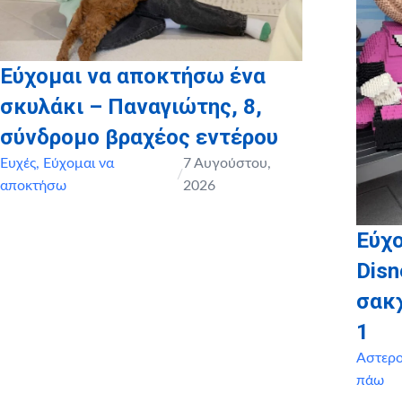
Εύχομαι να αποκτήσω ένα
σκυλάκι – Παναγιώτης, 8,
σύνδρομο βραχέος εντέρου
Ευχές
,
Εύχομαι να
7 Αυγούστου,
/
αποκτήσω
2026
Εύχο
Disn
σακ
1
Αστερ
πάω